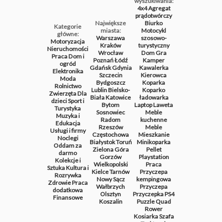
wyszukiwania:
4x4
Agregat
prądotwórczy
Największe
Biurko
Kategorie
miasta:
Motocykl
główne:
Warszawa
szosowo-
Motoryzacja
Kraków
turystyczny
Nieruchomości
Wrocław
Dom
Gra
Praca
Dom i
Poznań
Łódź
Kamper
ogród
Gdańsk
Gdynia
Kawalerka
Elektronika
Szczecin
Kierowca
Moda
Bydgoszcz
Koparka
Rolnictwo
Lublin
Bielsko-
Koparko
Zwierzęta
Dla
Biała
Katowice
ładowarka
dzieci
Sport i
Bytom
Laptop
Laweta
Turystyka
Sosnowiec
Meble
Muzyka i
Radom
kuchenne
Edukacja
Rzeszów
Meble
Usługi i firmy
Częstochowa
Mieszkanie
Noclegi
Białystok
Toruń
Minikoparka
Oddam za
Zielona Góra
Pellet
darmo
Gorzów
Playstation
Kolekcje i
Wielkopolski
Praca
Sztuka
Kultura i
Kielce
Tarnów
Przyczepa
Rozrywka
Nowy Sącz
kempingowa
Zdrowie
Praca
Wałbrzych
Przyczepa
dodatkowa
Olsztyn
Przyczepka
PS4
Finansowe
Koszalin
Puzzle
Quad
Rower
Kosiarka
Szafa