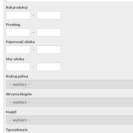
Rok produkcji
-
Przebieg
-
Pojemność silnika
-
Moc silnika
-
Rodzaj paliwa
Skrzynia biegów
Napęd
Typ nadwozia