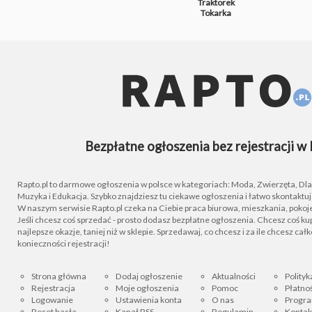
Traktorek
Tokarka
Bezpłatne ogłoszenia bez rejestracji w 
Rapto.pl to darmowe ogłoszenia w polsce w kategoriach: Moda, Zwierzęta, Dla D
Muzyka i Edukacja. Szybko znajdziesz tu ciekawe ogłoszenia i łatwo skontaktu
W naszym serwisie Rapto.pl czeka na Ciebie praca biurowa, mieszkania, pokoje
Jeśli chcesz coś sprzedać - prosto dodasz bezpłatne ogłoszenia. Chcesz coś kupi
najlepsze okazje, taniej niż w sklepie. Sprzedawaj, co chcesz i za ile chcesz cał
konieczności rejestracji!
Strona główna
Dodaj ogłoszenie
Aktualności
Polityk
Rejestracja
Moje ogłoszenia
Pomoc
Płatnoś
Logowanie
Ustawienia konta
O nas
Progra
Reset hasła
Kanał RSS
Regulamin
Kontak