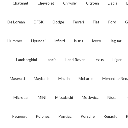
Chatenet
Chevrolet
Chrysler
Citroën
Dacia
De Lorean
DFSK
Dodge
Ferrari
Fiat
Ford
G
Hummer
Hyundai
Infiniti
Isuzu
Iveco
Jaguar
Lamborghini
Lancia
Land Rover
Lexus
Ligier
Maserati
Maybach
Mazda
McLaren
Mercedes-Ben
Microcar
MINI
Mitsubishi
Moskwicz
Nissan
Peugeot
Polonez
Pontiac
Porsche
Renault
R