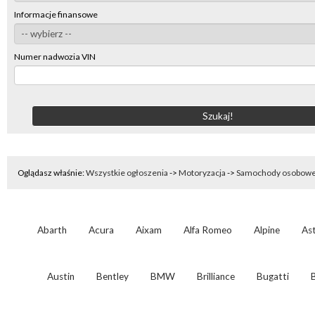
Informacje finansowe
Numer nadwozia VIN
Oglądasz właśnie:
Wszystkie ogłoszenia
->
Motoryzacja
->
Samochody osobow
Abarth
Acura
Aixam
Alfa Romeo
Alpine
As
Austin
Bentley
BMW
Brilliance
Bugatti