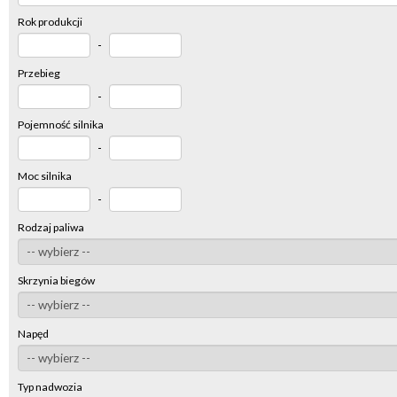
Rok produkcji
-
Przebieg
-
Pojemność silnika
-
Moc silnika
-
Rodzaj paliwa
Skrzynia biegów
Napęd
Typ nadwozia