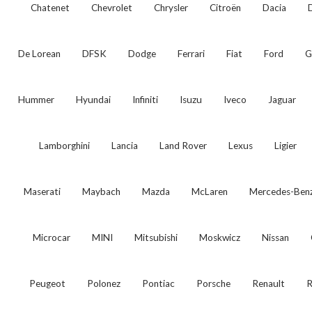
Chatenet
Chevrolet
Chrysler
Citroën
Dacia
De Lorean
DFSK
Dodge
Ferrari
Fiat
Ford
G
Hummer
Hyundai
Infiniti
Isuzu
Iveco
Jaguar
Lamborghini
Lancia
Land Rover
Lexus
Ligier
Maserati
Maybach
Mazda
McLaren
Mercedes-Ben
Microcar
MINI
Mitsubishi
Moskwicz
Nissan
Peugeot
Polonez
Pontiac
Porsche
Renault
R