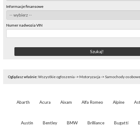
Informacje finansowe
Numer nadwozia VIN
Oglądasz właśnie:
Wszystkie ogłoszenia
->
Motoryzacja
->
Samochody osobow
Abarth
Acura
Aixam
Alfa Romeo
Alpine
As
Austin
Bentley
BMW
Brilliance
Bugatti