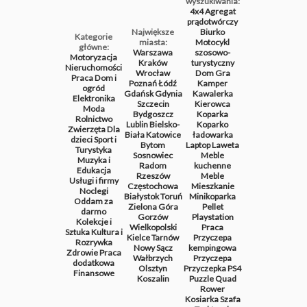
wyszukiwania:
4x4
Agregat
prądotwórczy
Największe
Biurko
Kategorie
miasta:
Motocykl
główne:
Warszawa
szosowo-
Motoryzacja
Kraków
turystyczny
Nieruchomości
Wrocław
Dom
Gra
Praca
Dom i
Poznań
Łódź
Kamper
ogród
Gdańsk
Gdynia
Kawalerka
Elektronika
Szczecin
Kierowca
Moda
Bydgoszcz
Koparka
Rolnictwo
Lublin
Bielsko-
Koparko
Zwierzęta
Dla
Biała
Katowice
ładowarka
dzieci
Sport i
Bytom
Laptop
Laweta
Turystyka
Sosnowiec
Meble
Muzyka i
Radom
kuchenne
Edukacja
Rzeszów
Meble
Usługi i firmy
Częstochowa
Mieszkanie
Noclegi
Białystok
Toruń
Minikoparka
Oddam za
Zielona Góra
Pellet
darmo
Gorzów
Playstation
Kolekcje i
Wielkopolski
Praca
Sztuka
Kultura i
Kielce
Tarnów
Przyczepa
Rozrywka
Nowy Sącz
kempingowa
Zdrowie
Praca
Wałbrzych
Przyczepa
dodatkowa
Olsztyn
Przyczepka
PS4
Finansowe
Koszalin
Puzzle
Quad
Rower
Kosiarka
Szafa