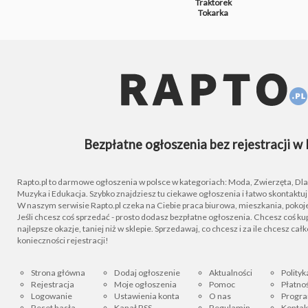
Traktorek
Tokarka
Bezpłatne ogłoszenia bez rejestracji w 
Rapto.pl to darmowe ogłoszenia w polsce w kategoriach: Moda, Zwierzęta, Dla D
Muzyka i Edukacja. Szybko znajdziesz tu ciekawe ogłoszenia i łatwo skontaktu
W naszym serwisie Rapto.pl czeka na Ciebie praca biurowa, mieszkania, pokoje
Jeśli chcesz coś sprzedać - prosto dodasz bezpłatne ogłoszenia. Chcesz coś kupi
najlepsze okazje, taniej niż w sklepie. Sprzedawaj, co chcesz i za ile chcesz cał
konieczności rejestracji!
Strona główna
Dodaj ogłoszenie
Aktualności
Polityk
Rejestracja
Moje ogłoszenia
Pomoc
Płatnoś
Logowanie
Ustawienia konta
O nas
Progra
Reset hasła
Kanał RSS
Regulamin
Kontak