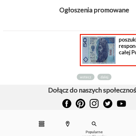
Ogłoszenia promowane
poszukiwani
respondenci z
całej Polski!
wstecz
dalej
Dołącz do naszych społecznoś
Popularne