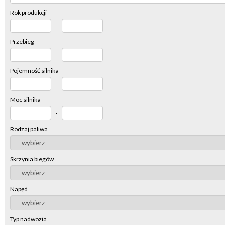
Rok produkcji
-
Przebieg
-
Pojemność silnika
-
Moc silnika
-
Rodzaj paliwa
Skrzynia biegów
Napęd
Typ nadwozia