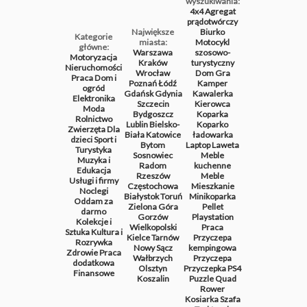
wyszukiwania:
4x4
Agregat
prądotwórczy
Największe
Biurko
Kategorie
miasta:
Motocykl
główne:
Warszawa
szosowo-
Motoryzacja
Kraków
turystyczny
Nieruchomości
Wrocław
Dom
Gra
Praca
Dom i
Poznań
Łódź
Kamper
ogród
Gdańsk
Gdynia
Kawalerka
Elektronika
Szczecin
Kierowca
Moda
Bydgoszcz
Koparka
Rolnictwo
Lublin
Bielsko-
Koparko
Zwierzęta
Dla
Biała
Katowice
ładowarka
dzieci
Sport i
Bytom
Laptop
Laweta
Turystyka
Sosnowiec
Meble
Muzyka i
Radom
kuchenne
Edukacja
Rzeszów
Meble
Usługi i firmy
Częstochowa
Mieszkanie
Noclegi
Białystok
Toruń
Minikoparka
Oddam za
Zielona Góra
Pellet
darmo
Gorzów
Playstation
Kolekcje i
Wielkopolski
Praca
Sztuka
Kultura i
Kielce
Tarnów
Przyczepa
Rozrywka
Nowy Sącz
kempingowa
Zdrowie
Praca
Wałbrzych
Przyczepa
dodatkowa
Olsztyn
Przyczepka
PS4
Finansowe
Koszalin
Puzzle
Quad
Rower
Kosiarka
Szafa