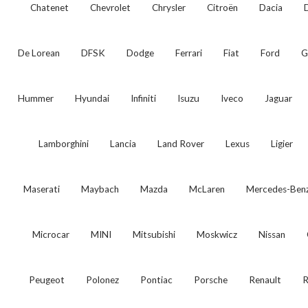
Chatenet
Chevrolet
Chrysler
Citroën
Dacia
De Lorean
DFSK
Dodge
Ferrari
Fiat
Ford
G
Hummer
Hyundai
Infiniti
Isuzu
Iveco
Jaguar
Lamborghini
Lancia
Land Rover
Lexus
Ligier
Maserati
Maybach
Mazda
McLaren
Mercedes-Ben
Microcar
MINI
Mitsubishi
Moskwicz
Nissan
Peugeot
Polonez
Pontiac
Porsche
Renault
R