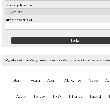
Informacje finansowe
Numer nadwozia VIN
Oglądasz właśnie:
Wszystkie ogłoszenia
->
Motoryzacja
->
Samochody osobow
Abarth
Acura
Aixam
Alfa Romeo
Alpine
As
Austin
Bentley
BMW
Brilliance
Bugatti