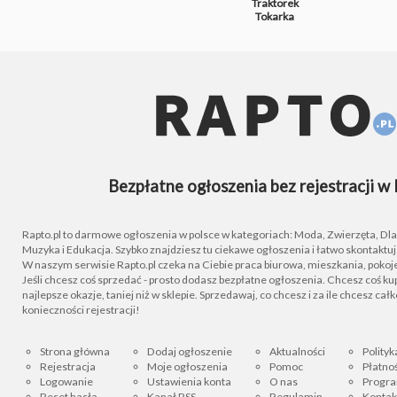
Traktorek
Tokarka
Bezpłatne ogłoszenia bez rejestracji w 
Rapto.pl to darmowe ogłoszenia w polsce w kategoriach: Moda, Zwierzęta, Dla D
Muzyka i Edukacja. Szybko znajdziesz tu ciekawe ogłoszenia i łatwo skontaktu
W naszym serwisie Rapto.pl czeka na Ciebie praca biurowa, mieszkania, pokoje
Jeśli chcesz coś sprzedać - prosto dodasz bezpłatne ogłoszenia. Chcesz coś kupi
najlepsze okazje, taniej niż w sklepie. Sprzedawaj, co chcesz i za ile chcesz cał
konieczności rejestracji!
Strona główna
Dodaj ogłoszenie
Aktualności
Polityk
Rejestracja
Moje ogłoszenia
Pomoc
Płatnoś
Logowanie
Ustawienia konta
O nas
Progra
Reset hasła
Kanał RSS
Regulamin
Kontak