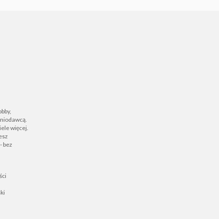
obby,
zeniodawcą.
ele więcej.
iesz
- bez
ści
ki