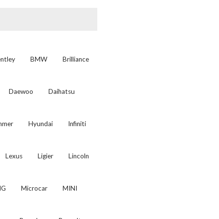
ntley
BMW
Brilliance
Daewoo
Daihatsu
mmer
Hyundai
Infiniti
Lexus
Ligier
Lincoln
MG
Microcar
MINI