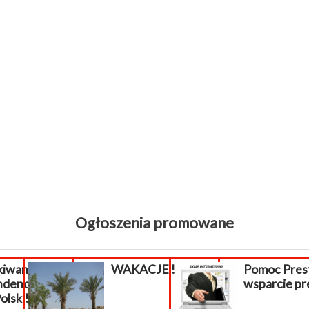
Ogłoszenia promowane
wani
WAKACJE !!!
Pomoc Prest
enci z
wsparcie pre
lski!