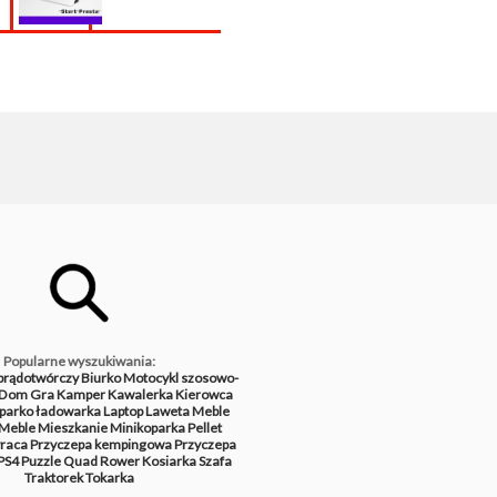
Popularne wyszukiwania:
prądotwórczy
Biurko
Motocykl szosowo-
Dom
Gra
Kamper
Kawalerka
Kierowca
parko ładowarka
Laptop
Laweta
Meble
Meble
Mieszkanie
Minikoparka
Pellet
raca
Przyczepa kempingowa
Przyczepa
PS4
Puzzle
Quad
Rower
Kosiarka
Szafa
Traktorek
Tokarka