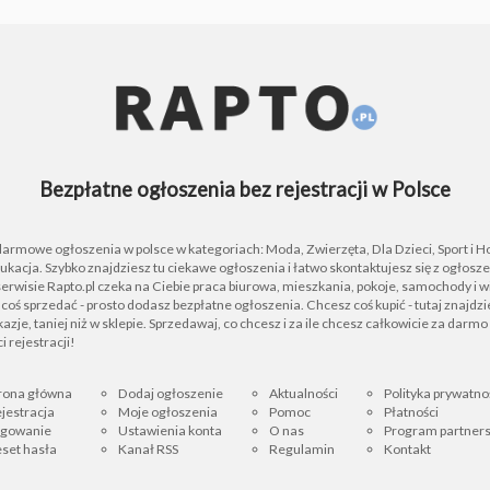
Bezpłatne ogłoszenia bez rejestracji w Polsce
 darmowe ogłoszenia w polsce w kategoriach: Moda, Zwierzęta, Dla Dzieci, Sport i H
ukacja. Szybko znajdziesz tu ciekawe ogłoszenia i łatwo skontaktujesz się z ogłos
rwisie Rapto.pl czeka na Ciebie praca biurowa, mieszkania, pokoje, samochody i wi
z coś sprzedać - prosto dodasz bezpłatne ogłoszenia. Chcesz coś kupić - tutaj znajdz
azje, taniej niż w sklepie. Sprzedawaj, co chcesz i za ile chcesz całkowicie za darmo 
i rejestracji!
rona główna
Dodaj ogłoszenie
Aktualności
Polityka prywatno
jestracja
Moje ogłoszenia
Pomoc
Płatności
ogowanie
Ustawienia konta
O nas
Program partners
set hasła
Kanał RSS
Regulamin
Kontakt