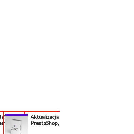
aShop,
Aktualizacja
Założenie skl
stashop
PrestaShop, migracja...
internetoweg