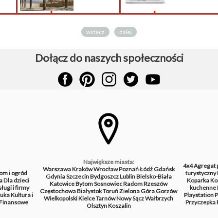
wstecz
dalej
Dołącz do naszych społeczności
Największe miasta:
4x4
Agregat 
Warszawa
Kraków
Wrocław
Poznań
Łódź
Gdańsk
om i ogród
turystyczny
Gdynia
Szczecin
Bydgoszcz
Lublin
Bielsko-Biała
a
Dla dzieci
Koparka
Ko
Katowice
Bytom
Sosnowiec
Radom
Rzeszów
ługi i firmy
kuchenne
Częstochowa
Białystok
Toruń
Zielona Góra
Gorzów
tuka
Kultura i
Playstation
P
Wielkopolski
Kielce
Tarnów
Nowy Sącz
Wałbrzych
Finansowe
Przyczepka
Olsztyn
Koszalin