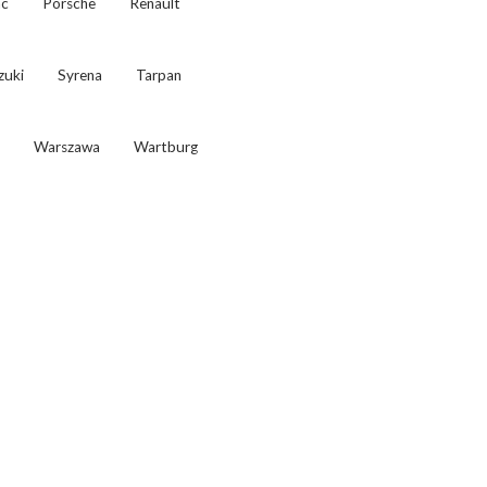
ac
Porsche
Renault
zuki
Syrena
Tarpan
Warszawa
Wartburg