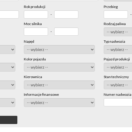
Rok produkcji
Przebieg
-
Moc silnika
Rodzaj paliwa
-
Napęd
Typ nadwozia
Kolor pojazdu
Pojazd produkcji
Kierownica
Stan techniczny
Informacje finansowe
Numer nadwozia