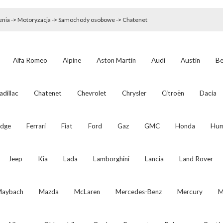
enia
->
Motoryzacja
->
Samochody osobowe
->
Chatenet
Alfa Romeo
Alpine
Aston Martin
Audi
Austin
Be
adillac
Chatenet
Chevrolet
Chrysler
Citroën
Dacia
dge
Ferrari
Fiat
Ford
Gaz
GMC
Honda
Hu
Jeep
Kia
Lada
Lamborghini
Lancia
Land Rover
aybach
Mazda
McLaren
Mercedes-Benz
Mercury