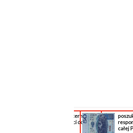
Sklep internetowy
poszuki
płatności do
respond
sklepu...
całej Po