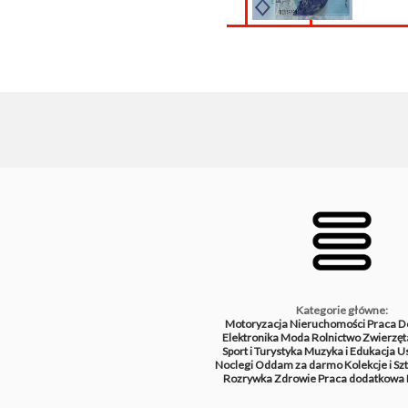
Kategorie główne:
Motoryzacja
Nieruchomości
Praca
D
Elektronika
Moda
Rolnictwo
Zwierzęt
Sport i Turystyka
Muzyka i Edukacja
Us
Noclegi
Oddam za darmo
Kolekcje i Sz
Rozrywka
Zdrowie
Praca dodatkowa