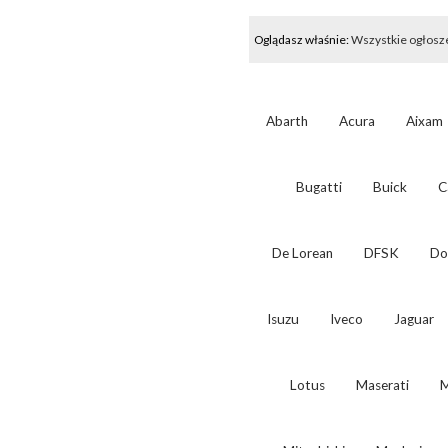
Oglądasz właśnie:
Wszystkie ogłosz
Abarth
Acura
Aixam
Bugatti
Buick
C
De Lorean
DFSK
Do
Isuzu
Iveco
Jaguar
Lotus
Maserati
M