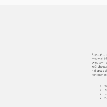
Rapto.pl to
Muzyka i Ed
W naszym se
Jeśli chces
najlepsze ok
koniecznośc
St
Re
L
Re