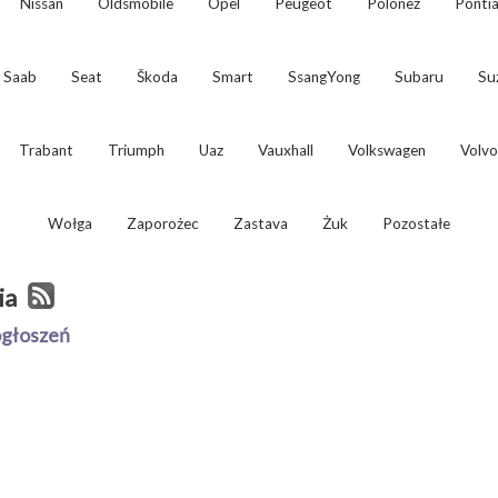
Nissan
Oldsmobile
Opel
Peugeot
Polonez
Ponti
Saab
Seat
Škoda
Smart
SsangYong
Subaru
Su
Trabant
Triumph
Uaz
Vauxhall
Volkswagen
Volvo
Wołga
Zaporożec
Zastava
Żuk
Pozostałe
ia
ogłoszeń