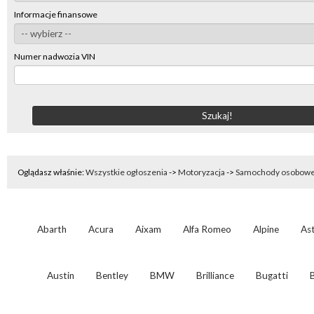
Informacje finansowe
Numer nadwozia VIN
Oglądasz właśnie:
Wszystkie ogłoszenia
->
Motoryzacja
->
Samochody osobow
Abarth
Acura
Aixam
Alfa Romeo
Alpine
As
Austin
Bentley
BMW
Brilliance
Bugatti