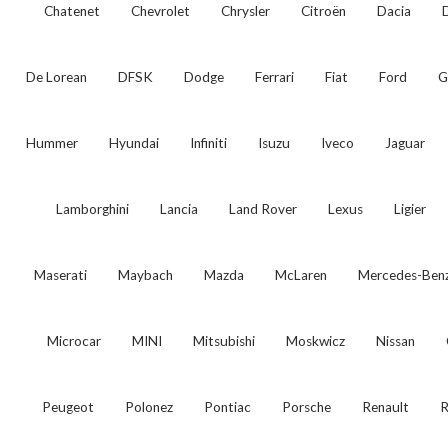
Chatenet
Chevrolet
Chrysler
Citroën
Dacia
De Lorean
DFSK
Dodge
Ferrari
Fiat
Ford
G
Hummer
Hyundai
Infiniti
Isuzu
Iveco
Jaguar
Lamborghini
Lancia
Land Rover
Lexus
Ligier
Maserati
Maybach
Mazda
McLaren
Mercedes-Ben
Microcar
MINI
Mitsubishi
Moskwicz
Nissan
Peugeot
Polonez
Pontiac
Porsche
Renault
R