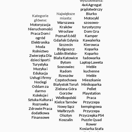
wyszukiwania:
4x4
Agregat
prądotwórczy
Największe
Biurko
Kategorie
miasta:
Motocykl
główne:
Warszawa
szosowo-
Motoryzacja
Kraków
turystyczny
Nieruchomości
Wrocław
Dom
Gra
Praca
Dom i
Poznań
Łódź
Kamper
ogród
Gdańsk
Gdynia
Kawalerka
Elektronika
Szczecin
Kierowca
Moda
Bydgoszcz
Koparka
Rolnictwo
Lublin
Bielsko-
Koparko
Zwierzęta
Dla
Biała
Katowice
ładowarka
dzieci
Sport i
Bytom
Laptop
Laweta
Turystyka
Sosnowiec
Meble
Muzyka i
Radom
kuchenne
Edukacja
Rzeszów
Meble
Usługi i firmy
Częstochowa
Mieszkanie
Noclegi
Białystok
Toruń
Minikoparka
Oddam za
Zielona Góra
Pellet
darmo
Gorzów
Playstation
Kolekcje i
Wielkopolski
Praca
Sztuka
Kultura i
Kielce
Tarnów
Przyczepa
Rozrywka
Nowy Sącz
kempingowa
Zdrowie
Praca
Wałbrzych
Przyczepa
dodatkowa
Olsztyn
Przyczepka
PS4
Finansowe
Koszalin
Puzzle
Quad
Rower
Kosiarka
Szafa