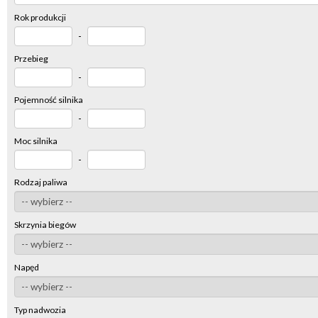
Rok produkcji
-
Przebieg
-
Pojemność silnika
-
Moc silnika
-
Rodzaj paliwa
Skrzynia biegów
Napęd
Typ nadwozia