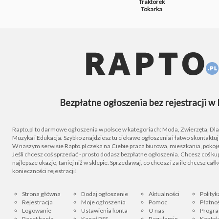
Traktorek
Tokarka
Bezpłatne ogłoszenia bez rejestracji w 
Rapto.pl to darmowe ogłoszenia w polsce w kategoriach: Moda, Zwierzęta, Dla D
Muzyka i Edukacja. Szybko znajdziesz tu ciekawe ogłoszenia i łatwo skontaktu
W naszym serwisie Rapto.pl czeka na Ciebie praca biurowa, mieszkania, pokoje
Jeśli chcesz coś sprzedać - prosto dodasz bezpłatne ogłoszenia. Chcesz coś kupi
najlepsze okazje, taniej niż w sklepie. Sprzedawaj, co chcesz i za ile chcesz cał
konieczności rejestracji!
Strona główna
Dodaj ogłoszenie
Aktualności
Polityk
Rejestracja
Moje ogłoszenia
Pomoc
Płatnoś
Logowanie
Ustawienia konta
O nas
Progra
Reset hasła
Kanał RSS
Regulamin
Kontak