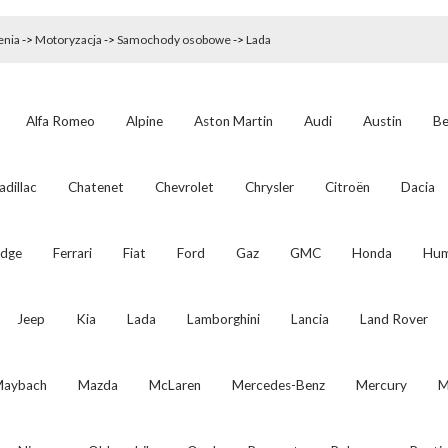
enia
->
Motoryzacja
->
Samochody osobowe
->
Lada
Alfa Romeo
Alpine
Aston Martin
Audi
Austin
Be
adillac
Chatenet
Chevrolet
Chrysler
Citroën
Dacia
dge
Ferrari
Fiat
Ford
Gaz
GMC
Honda
Hu
Jeep
Kia
Lada
Lamborghini
Lancia
Land Rover
aybach
Mazda
McLaren
Mercedes-Benz
Mercury