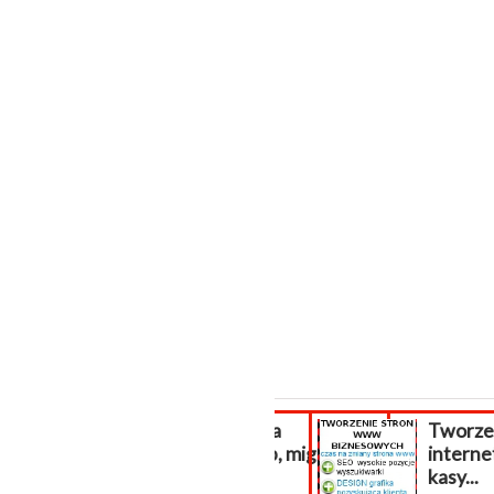
Aktualizacja
Tworzenie
PrestaShop, migracja...
interneto
kasy...