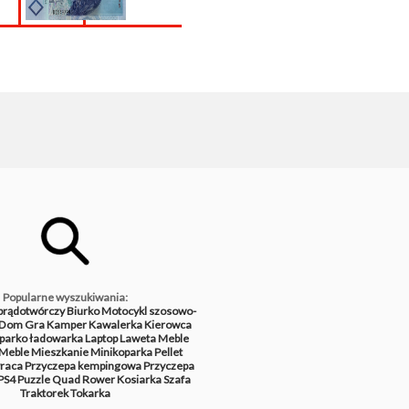
Popularne wyszukiwania:
prądotwórczy
Biurko
Motocykl szosowo-
Dom
Gra
Kamper
Kawalerka
Kierowca
parko ładowarka
Laptop
Laweta
Meble
Meble
Mieszkanie
Minikoparka
Pellet
raca
Przyczepa kempingowa
Przyczepa
PS4
Puzzle
Quad
Rower
Kosiarka
Szafa
Traktorek
Tokarka