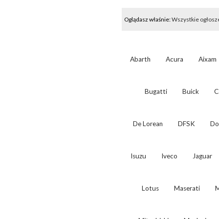
Oglądasz właśnie:
Wszystkie ogłosz
Abarth
Acura
Aixam
Bugatti
Buick
C
De Lorean
DFSK
Do
Isuzu
Iveco
Jaguar
Lotus
Maserati
M