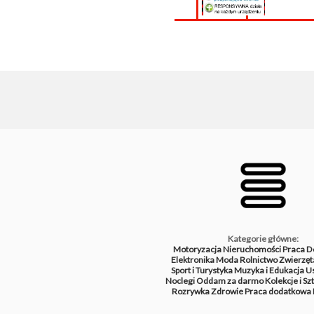
Kategorie główne:
Motoryzacja
Nieruchomości
Praca
D
Elektronika
Moda
Rolnictwo
Zwierzęt
Sport i Turystyka
Muzyka i Edukacja
Us
Noclegi
Oddam za darmo
Kolekcje i Sz
Rozrywka
Zdrowie
Praca dodatkowa