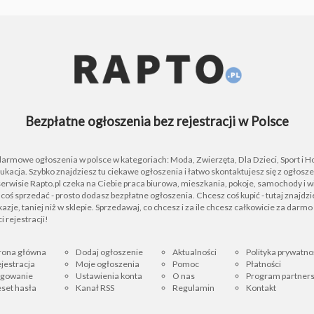
Bezpłatne ogłoszenia bez rejestracji w Polsce
 darmowe ogłoszenia w polsce w kategoriach: Moda, Zwierzęta, Dla Dzieci, Sport i H
ukacja. Szybko znajdziesz tu ciekawe ogłoszenia i łatwo skontaktujesz się z ogłos
rwisie Rapto.pl czeka na Ciebie praca biurowa, mieszkania, pokoje, samochody i wi
z coś sprzedać - prosto dodasz bezpłatne ogłoszenia. Chcesz coś kupić - tutaj znajdz
azje, taniej niż w sklepie. Sprzedawaj, co chcesz i za ile chcesz całkowicie za darmo 
i rejestracji!
rona główna
Dodaj ogłoszenie
Aktualności
Polityka prywatno
jestracja
Moje ogłoszenia
Pomoc
Płatności
ogowanie
Ustawienia konta
O nas
Program partners
set hasła
Kanał RSS
Regulamin
Kontakt