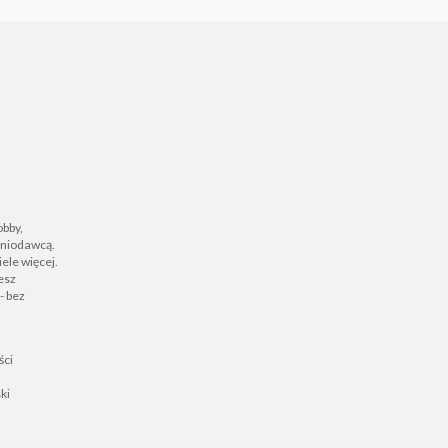
obby,
zeniodawcą.
ele więcej.
iesz
- bez
ści
ki