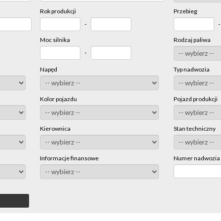
Rok produkcji
Przebieg
-
Moc silnika
Rodzaj paliwa
-
Napęd
Typ nadwozia
Kolor pojazdu
Pojazd produkcji
Kierownica
Stan techniczny
Informacje finansowe
Numer nadwozia