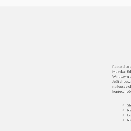
Rapto.pl to
Muzyka i Ed
W naszym se
Jeśli chces
najlepsze ok
koniecznośc
St
Re
L
Re