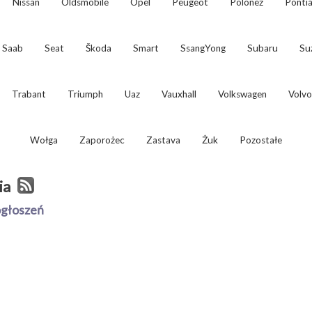
Nissan
Oldsmobile
Opel
Peugeot
Polonez
Ponti
Saab
Seat
Škoda
Smart
SsangYong
Subaru
Su
Trabant
Triumph
Uaz
Vauxhall
Volkswagen
Volvo
Wołga
Zaporożec
Zastava
Żuk
Pozostałe
ia
ogłoszeń