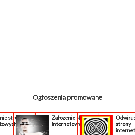
Ogłoszenia promowane
 stron
Założenie sklepu
Odwiruso
wych
internetowego.
strony
internetowe