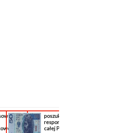
wanie
poszukiwani
Sklep interne
respondenci z
płatności do
j...
całej Polski!
sklepu...