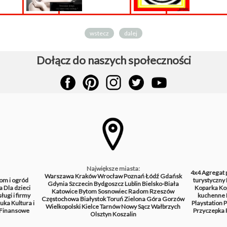
wstecz
dalej
Dołącz do naszych społeczności
Największe miasta:
4x4
Agregat 
Warszawa
Kraków
Wrocław
Poznań
Łódź
Gdańsk
om i ogród
turystyczny
Gdynia
Szczecin
Bydgoszcz
Lublin
Bielsko-Biała
a
Dla dzieci
Koparka
Ko
Katowice
Bytom
Sosnowiec
Radom
Rzeszów
ługi i firmy
kuchenne
Częstochowa
Białystok
Toruń
Zielona Góra
Gorzów
tuka
Kultura i
Playstation
P
Wielkopolski
Kielce
Tarnów
Nowy Sącz
Wałbrzych
Finansowe
Przyczepka
Olsztyn
Koszalin