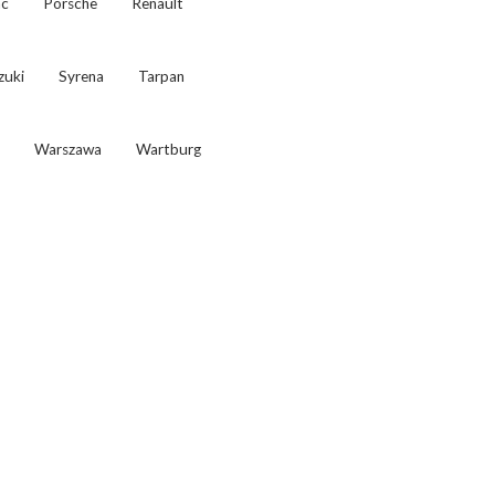
ac
Porsche
Renault
zuki
Syrena
Tarpan
Warszawa
Wartburg