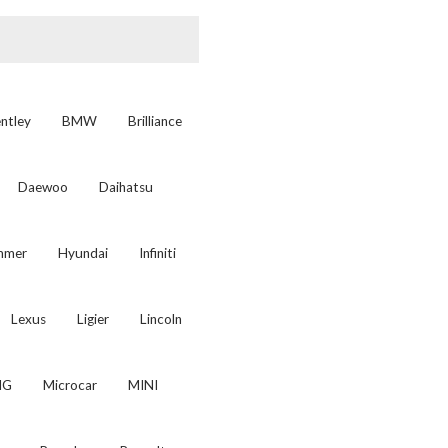
ntley
BMW
Brilliance
Daewoo
Daihatsu
mmer
Hyundai
Infiniti
Lexus
Ligier
Lincoln
MG
Microcar
MINI