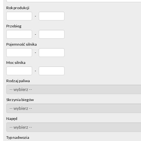
Rok produkcji
-
Przebieg
-
Pojemność silnika
-
Moc silnika
-
Rodzaj paliwa
Skrzynia biegów
Napęd
Typ nadwozia