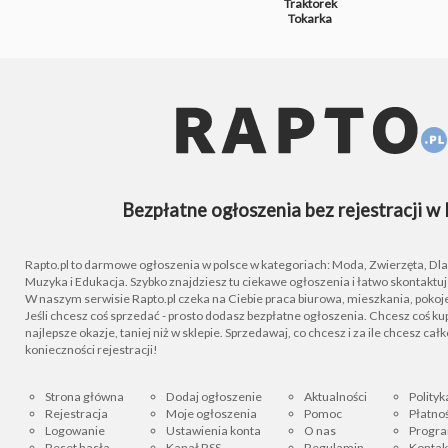
Traktorek
Tokarka
Bezpłatne ogłoszenia bez rejestracji w 
Rapto.pl to darmowe ogłoszenia w polsce w kategoriach: Moda, Zwierzęta, Dla D
Muzyka i Edukacja. Szybko znajdziesz tu ciekawe ogłoszenia i łatwo skontaktu
W naszym serwisie Rapto.pl czeka na Ciebie praca biurowa, mieszkania, pokoje
Jeśli chcesz coś sprzedać - prosto dodasz bezpłatne ogłoszenia. Chcesz coś kupi
najlepsze okazje, taniej niż w sklepie. Sprzedawaj, co chcesz i za ile chcesz cał
konieczności rejestracji!
Strona główna
Dodaj ogłoszenie
Aktualności
Polityk
Rejestracja
Moje ogłoszenia
Pomoc
Płatnoś
Logowanie
Ustawienia konta
O nas
Progra
Reset hasła
Kanał RSS
Regulamin
Kontak