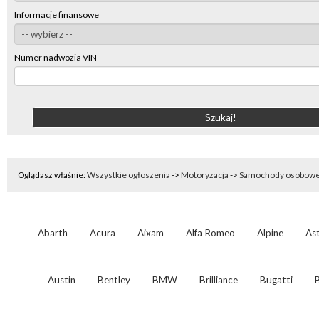
Informacje finansowe
Numer nadwozia VIN
Oglądasz właśnie:
Wszystkie ogłoszenia
->
Motoryzacja
->
Samochody osobow
Abarth
Acura
Aixam
Alfa Romeo
Alpine
As
Austin
Bentley
BMW
Brilliance
Bugatti