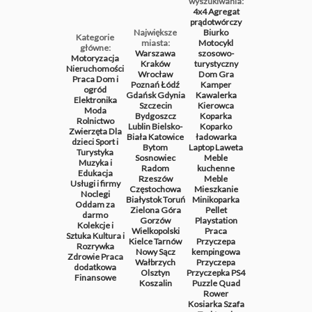
wyszukiwania:
4x4
Agregat
prądotwórczy
Największe
Biurko
Kategorie
miasta:
Motocykl
główne:
Warszawa
szosowo-
Motoryzacja
Kraków
turystyczny
Nieruchomości
Wrocław
Dom
Gra
Praca
Dom i
Poznań
Łódź
Kamper
ogród
Gdańsk
Gdynia
Kawalerka
Elektronika
Szczecin
Kierowca
Moda
Bydgoszcz
Koparka
Rolnictwo
Lublin
Bielsko-
Koparko
Zwierzęta
Dla
Biała
Katowice
ładowarka
dzieci
Sport i
Bytom
Laptop
Laweta
Turystyka
Sosnowiec
Meble
Muzyka i
Radom
kuchenne
Edukacja
Rzeszów
Meble
Usługi i firmy
Częstochowa
Mieszkanie
Noclegi
Białystok
Toruń
Minikoparka
Oddam za
Zielona Góra
Pellet
darmo
Gorzów
Playstation
Kolekcje i
Wielkopolski
Praca
Sztuka
Kultura i
Kielce
Tarnów
Przyczepa
Rozrywka
Nowy Sącz
kempingowa
Zdrowie
Praca
Wałbrzych
Przyczepa
dodatkowa
Olsztyn
Przyczepka
PS4
Finansowe
Koszalin
Puzzle
Quad
Rower
Kosiarka
Szafa