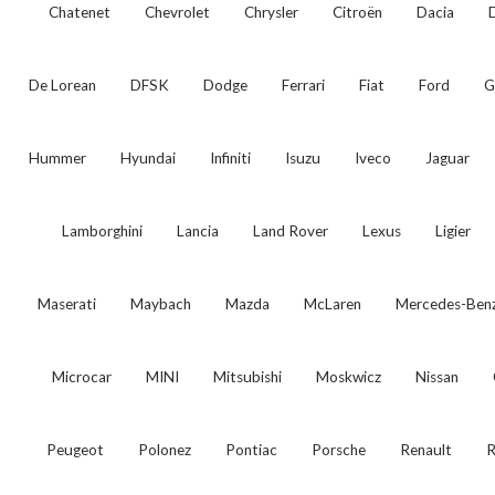
Chatenet
Chevrolet
Chrysler
Citroën
Dacia
De Lorean
DFSK
Dodge
Ferrari
Fiat
Ford
G
Hummer
Hyundai
Infiniti
Isuzu
Iveco
Jaguar
Lamborghini
Lancia
Land Rover
Lexus
Ligier
Maserati
Maybach
Mazda
McLaren
Mercedes-Ben
Microcar
MINI
Mitsubishi
Moskwicz
Nissan
Peugeot
Polonez
Pontiac
Porsche
Renault
R