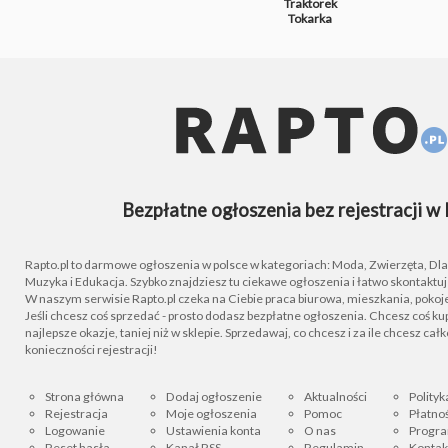
Traktorek
Tokarka
Bezpłatne ogłoszenia bez rejestracji w 
Rapto.pl to darmowe ogłoszenia w polsce w kategoriach: Moda, Zwierzęta, Dla D
Muzyka i Edukacja. Szybko znajdziesz tu ciekawe ogłoszenia i łatwo skontaktu
W naszym serwisie Rapto.pl czeka na Ciebie praca biurowa, mieszkania, pokoje
Jeśli chcesz coś sprzedać - prosto dodasz bezpłatne ogłoszenia. Chcesz coś kupi
najlepsze okazje, taniej niż w sklepie. Sprzedawaj, co chcesz i za ile chcesz cał
konieczności rejestracji!
Strona główna
Dodaj ogłoszenie
Aktualności
Polityk
Rejestracja
Moje ogłoszenia
Pomoc
Płatnoś
Logowanie
Ustawienia konta
O nas
Progra
Reset hasła
Kanał RSS
Regulamin
Kontak