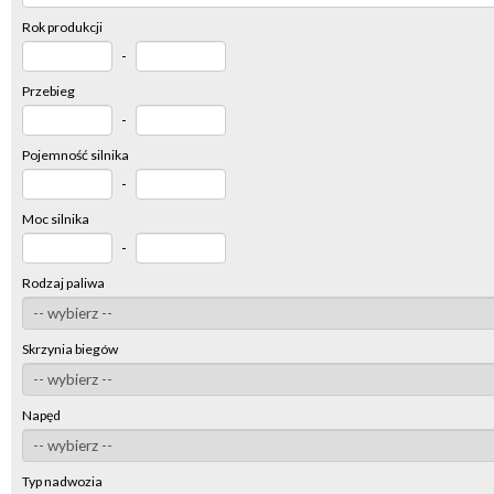
Rok produkcji
-
Przebieg
-
Pojemność silnika
-
Moc silnika
-
Rodzaj paliwa
Skrzynia biegów
Napęd
Typ nadwozia