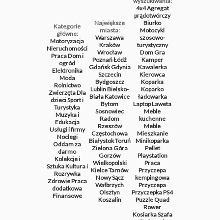
wyszukiwania:
4x4
Agregat
prądotwórczy
Największe
Biurko
Kategorie
miasta:
Motocykl
główne:
Warszawa
szosowo-
Motoryzacja
Kraków
turystyczny
Nieruchomości
Wrocław
Dom
Gra
Praca
Dom i
Poznań
Łódź
Kamper
ogród
Gdańsk
Gdynia
Kawalerka
Elektronika
Szczecin
Kierowca
Moda
Bydgoszcz
Koparka
Rolnictwo
Lublin
Bielsko-
Koparko
Zwierzęta
Dla
Biała
Katowice
ładowarka
dzieci
Sport i
Bytom
Laptop
Laweta
Turystyka
Sosnowiec
Meble
Muzyka i
Radom
kuchenne
Edukacja
Rzeszów
Meble
Usługi i firmy
Częstochowa
Mieszkanie
Noclegi
Białystok
Toruń
Minikoparka
Oddam za
Zielona Góra
Pellet
darmo
Gorzów
Playstation
Kolekcje i
Wielkopolski
Praca
Sztuka
Kultura i
Kielce
Tarnów
Przyczepa
Rozrywka
Nowy Sącz
kempingowa
Zdrowie
Praca
Wałbrzych
Przyczepa
dodatkowa
Olsztyn
Przyczepka
PS4
Finansowe
Koszalin
Puzzle
Quad
Rower
Kosiarka
Szafa