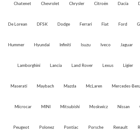
Chatenet
Chevrolet
Chrysler
Citroën
Dacia
De Lorean
DFSK
Dodge
Ferrari
Fiat
Ford
G
Hummer
Hyundai
Infiniti
Isuzu
Iveco
Jaguar
Lamborghini
Lancia
Land Rover
Lexus
Ligier
Maserati
Maybach
Mazda
McLaren
Mercedes-Ben
Microcar
MINI
Mitsubishi
Moskwicz
Nissan
Peugeot
Polonez
Pontiac
Porsche
Renault
R