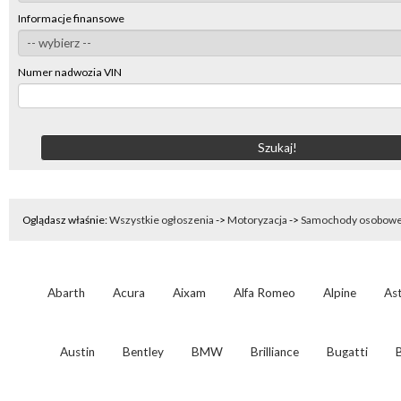
Informacje finansowe
Numer nadwozia VIN
Oglądasz właśnie:
Wszystkie ogłoszenia
->
Motoryzacja
->
Samochody osobow
Abarth
Acura
Aixam
Alfa Romeo
Alpine
As
Austin
Bentley
BMW
Brilliance
Bugatti