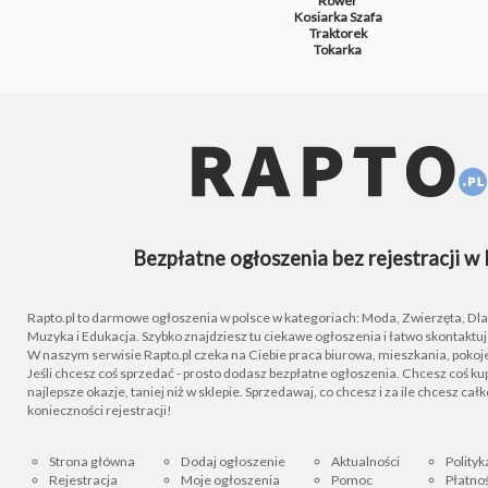
Rower
Kosiarka
Szafa
Traktorek
Tokarka
Bezpłatne ogłoszenia bez rejestracji w 
Rapto.pl to darmowe ogłoszenia w polsce w kategoriach: Moda, Zwierzęta, Dla D
Muzyka i Edukacja. Szybko znajdziesz tu ciekawe ogłoszenia i łatwo skontaktu
W naszym serwisie Rapto.pl czeka na Ciebie praca biurowa, mieszkania, pokoje
Jeśli chcesz coś sprzedać - prosto dodasz bezpłatne ogłoszenia. Chcesz coś kupi
najlepsze okazje, taniej niż w sklepie. Sprzedawaj, co chcesz i za ile chcesz cał
konieczności rejestracji!
Strona główna
Dodaj ogłoszenie
Aktualności
Polityk
Rejestracja
Moje ogłoszenia
Pomoc
Płatnoś