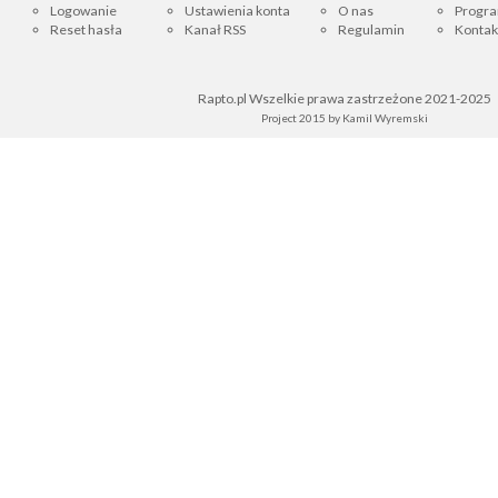
Logowanie
Ustawienia konta
O nas
Progra
Reset hasła
Kanał RSS
Regulamin
Kontak
Rapto.pl Wszelkie prawa zastrzeżone 2021-2025
Project 2015 by
Kamil Wyremski