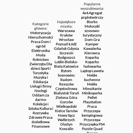
Popularne
wyszukiwania:
4x4
Agregat
prądotwórczy
Największe
Biurko
Kategorie
miasta:
Motocykl
główne:
Warszawa
szosowo-
Motoryzacja
Kraków
turystyczny
Nieruchomości
Wrocław
Dom
Gra
Praca
Dom i
Poznań
Łódź
Kamper
ogród
Gdańsk
Gdynia
Kawalerka
Elektronika
Szczecin
Kierowca
Moda
Bydgoszcz
Koparka
Rolnictwo
Lublin
Bielsko-
Koparko
Zwierzęta
Dla
Biała
Katowice
ładowarka
dzieci
Sport i
Bytom
Laptop
Laweta
Turystyka
Sosnowiec
Meble
Muzyka i
Radom
kuchenne
Edukacja
Rzeszów
Meble
Usługi i firmy
Częstochowa
Mieszkanie
Noclegi
Białystok
Toruń
Minikoparka
Oddam za
Zielona Góra
Pellet
darmo
Gorzów
Playstation
Kolekcje i
Wielkopolski
Praca
Sztuka
Kultura i
Kielce
Tarnów
Przyczepa
Rozrywka
Nowy Sącz
kempingowa
Zdrowie
Praca
Wałbrzych
Przyczepa
dodatkowa
Olsztyn
Przyczepka
PS4
Finansowe
Koszalin
Puzzle
Quad