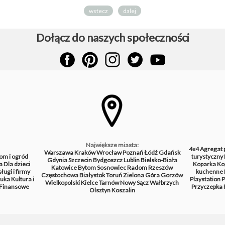
wstecz
dalej
Dołącz do naszych społeczności
Największe miasta:
4x4
Agregat 
Warszawa
Kraków
Wrocław
Poznań
Łódź
Gdańsk
om i ogród
turystyczny
Gdynia
Szczecin
Bydgoszcz
Lublin
Bielsko-Biała
a
Dla dzieci
Koparka
Ko
Katowice
Bytom
Sosnowiec
Radom
Rzeszów
ługi i firmy
kuchenne
Częstochowa
Białystok
Toruń
Zielona Góra
Gorzów
tuka
Kultura i
Playstation
P
Wielkopolski
Kielce
Tarnów
Nowy Sącz
Wałbrzych
Finansowe
Przyczepka
Olsztyn
Koszalin