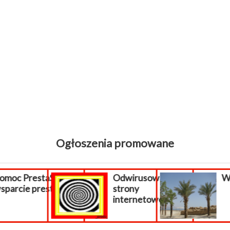
Ogłoszenia promowane
staShop,
Odwirusowanie
WAKACJE 
prestashop
strony
internetowej...