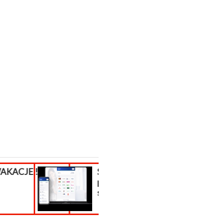
!!!
Sklep internetowy
Aktualizacja
płatności do
PrestaShop, migrac
sklepu...