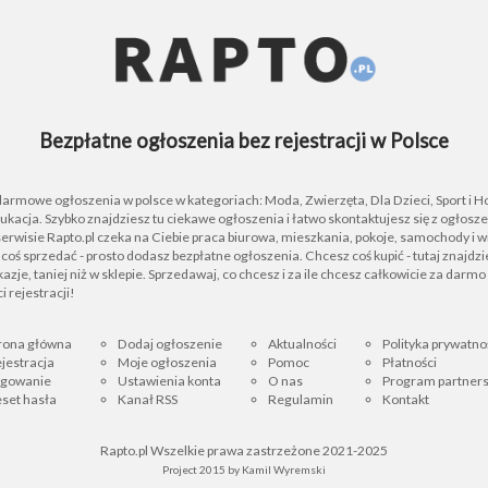
Bezpłatne ogłoszenia bez rejestracji w Polsce
 darmowe ogłoszenia w polsce w kategoriach: Moda, Zwierzęta, Dla Dzieci, Sport i H
ukacja. Szybko znajdziesz tu ciekawe ogłoszenia i łatwo skontaktujesz się z ogłos
rwisie Rapto.pl czeka na Ciebie praca biurowa, mieszkania, pokoje, samochody i wi
z coś sprzedać - prosto dodasz bezpłatne ogłoszenia. Chcesz coś kupić - tutaj znajdz
azje, taniej niż w sklepie. Sprzedawaj, co chcesz i za ile chcesz całkowicie za darmo 
i rejestracji!
rona główna
Dodaj ogłoszenie
Aktualności
Polityka prywatno
jestracja
Moje ogłoszenia
Pomoc
Płatności
ogowanie
Ustawienia konta
O nas
Program partners
set hasła
Kanał RSS
Regulamin
Kontakt
Rapto.pl Wszelkie prawa zastrzeżone 2021-2025
Project 2015 by
Kamil Wyremski