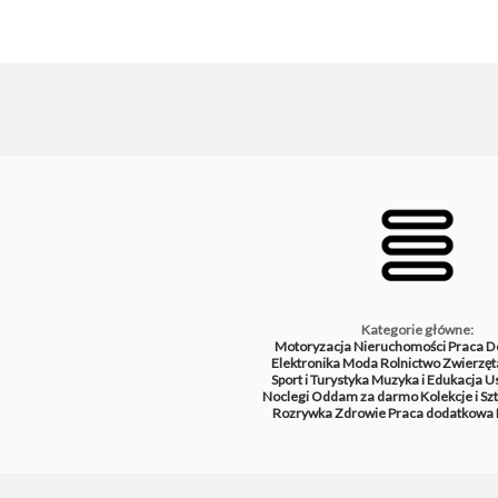
Kategorie główne:
Motoryzacja
Nieruchomości
Praca
D
Elektronika
Moda
Rolnictwo
Zwierzęt
Sport i Turystyka
Muzyka i Edukacja
Us
Noclegi
Oddam za darmo
Kolekcje i Sz
Rozrywka
Zdrowie
Praca dodatkowa