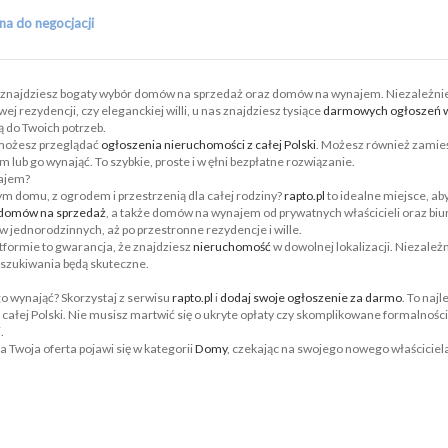
na do negocjacji
znajdziesz bogaty wybór domów na sprzedaż oraz domów na wynajem. Niezależnie 
 rezydencji, czy eleganckiej willi, u nas znajdziesz tysiące
darmowych ogłoszeń w
 do Twoich potrzeb.
 możesz przeglądać
ogłoszenia nieruchomości z całej Polski
. Możesz również zamie
om lub go wynająć. To szybkie, proste i w ęłni bezpłatne rozwiązanie.
ajem?
 domu, z ogrodem i przestrzenią dla całej rodziny?
rapto.pl
to idealne miejsce, ab
domów na sprzedaż
, a także domów na wynajem od prywatnych właścicieli oraz biu
jednorodzinnych, aż po przestronne rezydencje i wille.
tformie to gwarancja, że znajdziesz
nieruchomość
w dowolnej lokalizacji. Niezależ
poszukiwania będą skuteczne.
go wynająć? Skorzystaj z serwisu
rapto.pl
i
dodaj swoje ogłoszenie za darmo
. To naj
całej Polski. Nie musisz martwić się o ukryte opłaty czy skomplikowane formalności
i
.
 a Twoja oferta pojawi się w kategorii
Domy
, czekając na swojego nowego właściciel