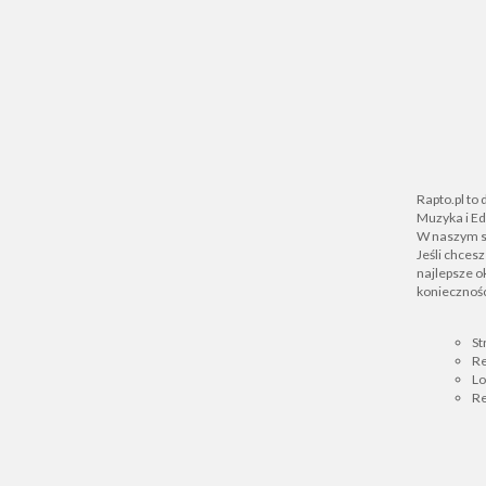
Rapto.pl to
Muzyka i Ed
W naszym se
Jeśli chces
najlepsze ok
koniecznośc
St
Re
L
Re