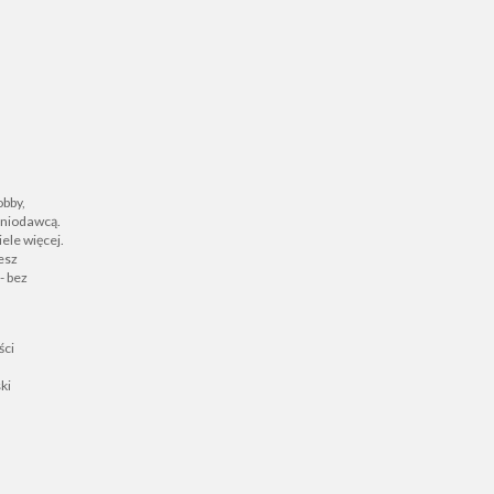
obby,
zeniodawcą.
ele więcej.
iesz
- bez
ści
ki