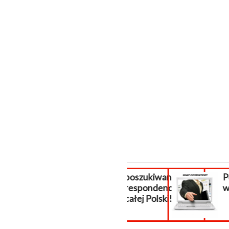
poszukiwani
Pomoc Pre
respondenci z
wsparcie 
całej Polski!