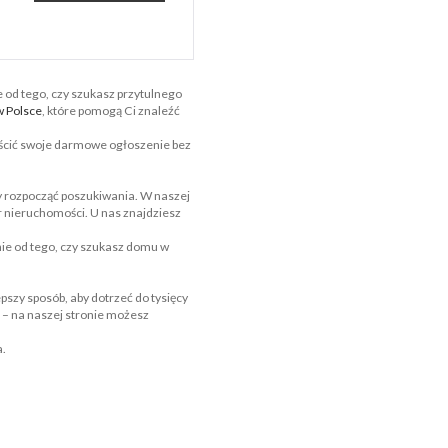
od tego, czy szukasz przytulnego
 Polsce
, które pomogą Ci znaleźć
ścić swoje darmowe ogłoszenie bez
y rozpocząć poszukiwania. W naszej
r nieruchomości. U nas znajdziesz
nie od tego, czy szukasz domu w
lepszy sposób, aby dotrzeć do tysięcy
 – na naszej stronie możesz
a.