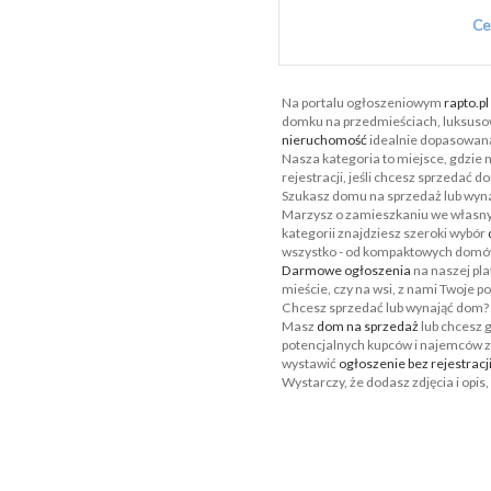
Ce
Na portalu ogłoszeniowym
rapto.pl
domku na przedmieściach, luksusowej
nieruchomość
idealnie dopasowaną
Nasza kategoria to miejsce, gdzie
rejestracji, jeśli chcesz sprzedać d
Szukasz domu na sprzedaż lub wyn
Marzysz o zamieszkaniu we własnym
kategorii znajdziesz szeroki wybór
wszystko - od kompaktowych domów 
Darmowe ogłoszenia
na naszej pla
mieście, czy na wsi, z nami Twoje 
Chcesz sprzedać lub wynająć dom?
Masz
dom na sprzedaż
lub chcesz 
potencjalnych kupców i najemców z 
wystawić
ogłoszenie bez rejestracj
Wystarczy, że dodasz zdjęcia i opis,