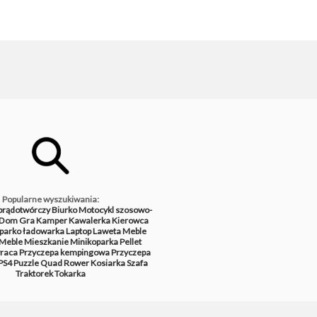
Popularne wyszukiwania:
prądotwórczy
Biurko
Motocykl szosowo-
Dom
Gra
Kamper
Kawalerka
Kierowca
parko ładowarka
Laptop
Laweta
Meble
Meble
Mieszkanie
Minikoparka
Pellet
raca
Przyczepa kempingowa
Przyczepa
PS4
Puzzle
Quad
Rower
Kosiarka
Szafa
Traktorek
Tokarka