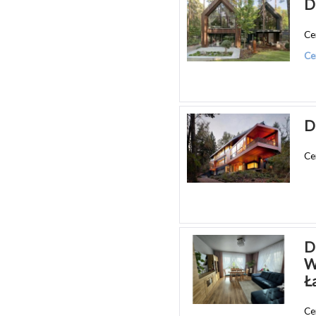
D
Ce
Ce
D
Ce
D
W
Ł
Ce