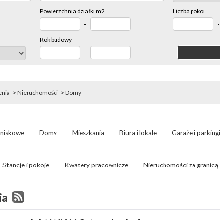
Powierzchnia działki m2
Liczba pokoi
-
Rok budowy
-
enia
->
Nieruchomości
->
Domy
tniskowe
Domy
Mieszkania
Biura i lokale
Garaże i parkingi
Stancje i pokoje
Kwatery pracownicze
Nieruchomości za granicą
ia