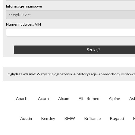
Informacje finansowe
Numer nadwozia VIN
Oglądasz właśnie:
Wszystkie ogłoszenia
->
Motoryzacja
->
Samochody osobow
Abarth
Acura
Aixam
Alfa Romeo
Alpine
As
Austin
Bentley
BMW
Brilliance
Bugatti