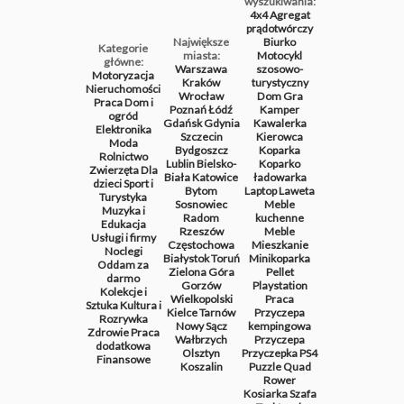
wyszukiwania:
4x4
Agregat
prądotwórczy
Największe
Biurko
Kategorie
miasta:
Motocykl
główne:
Warszawa
szosowo-
Motoryzacja
Kraków
turystyczny
Nieruchomości
Wrocław
Dom
Gra
Praca
Dom i
Poznań
Łódź
Kamper
ogród
Gdańsk
Gdynia
Kawalerka
Elektronika
Szczecin
Kierowca
Moda
Bydgoszcz
Koparka
Rolnictwo
Lublin
Bielsko-
Koparko
Zwierzęta
Dla
Biała
Katowice
ładowarka
dzieci
Sport i
Bytom
Laptop
Laweta
Turystyka
Sosnowiec
Meble
Muzyka i
Radom
kuchenne
Edukacja
Rzeszów
Meble
Usługi i firmy
Częstochowa
Mieszkanie
Noclegi
Białystok
Toruń
Minikoparka
Oddam za
Zielona Góra
Pellet
darmo
Gorzów
Playstation
Kolekcje i
Wielkopolski
Praca
Sztuka
Kultura i
Kielce
Tarnów
Przyczepa
Rozrywka
Nowy Sącz
kempingowa
Zdrowie
Praca
Wałbrzych
Przyczepa
dodatkowa
Olsztyn
Przyczepka
PS4
Finansowe
Koszalin
Puzzle
Quad
Rower
Kosiarka
Szafa