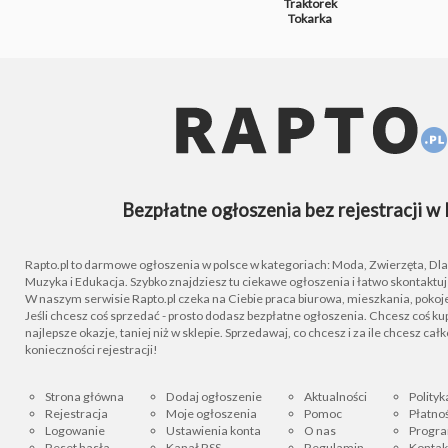
Traktorek
Tokarka
Bezpłatne ogłoszenia bez rejestracji w 
Rapto.pl to darmowe ogłoszenia w polsce w kategoriach: Moda, Zwierzęta, Dla D
Muzyka i Edukacja. Szybko znajdziesz tu ciekawe ogłoszenia i łatwo skontaktu
W naszym serwisie Rapto.pl czeka na Ciebie praca biurowa, mieszkania, pokoje
Jeśli chcesz coś sprzedać - prosto dodasz bezpłatne ogłoszenia. Chcesz coś kupi
najlepsze okazje, taniej niż w sklepie. Sprzedawaj, co chcesz i za ile chcesz cał
konieczności rejestracji!
Strona główna
Dodaj ogłoszenie
Aktualności
Polityk
Rejestracja
Moje ogłoszenia
Pomoc
Płatnoś
Logowanie
Ustawienia konta
O nas
Progra
Reset hasła
Kanał RSS
Regulamin
Kontak