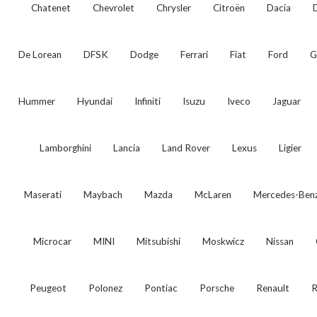
Chatenet
Chevrolet
Chrysler
Citroën
Dacia
De Lorean
DFSK
Dodge
Ferrari
Fiat
Ford
G
Hummer
Hyundai
Infiniti
Isuzu
Iveco
Jaguar
Lamborghini
Lancia
Land Rover
Lexus
Ligier
Maserati
Maybach
Mazda
McLaren
Mercedes-Ben
Microcar
MINI
Mitsubishi
Moskwicz
Nissan
Peugeot
Polonez
Pontiac
Porsche
Renault
R