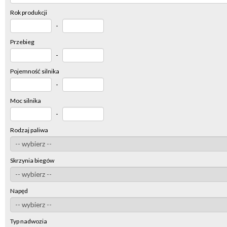
Rok produkcji
-
Przebieg
-
Pojemność silnika
-
Moc silnika
-
Rodzaj paliwa
Skrzynia biegów
Napęd
Typ nadwozia