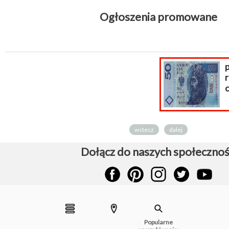
Ogłoszenia promowane
poszukiwani
respondenci z
całej Polski!
wstecz
dalej
Dołącz do naszych społecznoś
Popularne