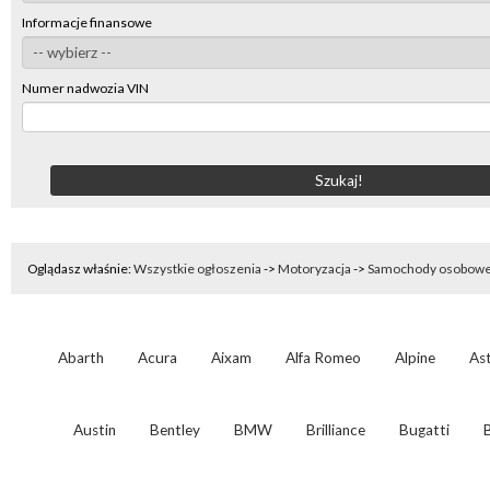
Informacje finansowe
Numer nadwozia VIN
Oglądasz właśnie:
Wszystkie ogłoszenia
->
Motoryzacja
->
Samochody osobow
Abarth
Acura
Aixam
Alfa Romeo
Alpine
As
Austin
Bentley
BMW
Brilliance
Bugatti