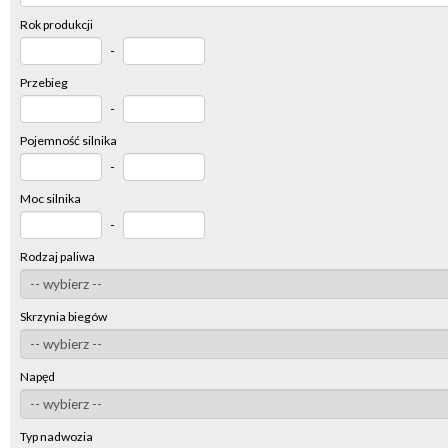
Rok produkcji
-
Przebieg
-
Pojemność silnika
-
Moc silnika
-
Rodzaj paliwa
Skrzynia biegów
Napęd
Typ nadwozia