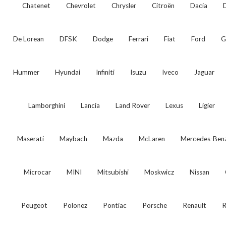
Chatenet
Chevrolet
Chrysler
Citroën
Dacia
De Lorean
DFSK
Dodge
Ferrari
Fiat
Ford
G
Hummer
Hyundai
Infiniti
Isuzu
Iveco
Jaguar
Lamborghini
Lancia
Land Rover
Lexus
Ligier
Maserati
Maybach
Mazda
McLaren
Mercedes-Ben
Microcar
MINI
Mitsubishi
Moskwicz
Nissan
Peugeot
Polonez
Pontiac
Porsche
Renault
R