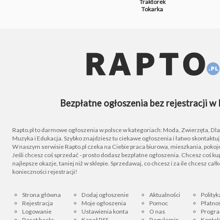
Traktorek
Tokarka
Bezpłatne ogłoszenia bez rejestracji w 
Rapto.pl to darmowe ogłoszenia w polsce w kategoriach: Moda, Zwierzęta, Dla D
Muzyka i Edukacja. Szybko znajdziesz tu ciekawe ogłoszenia i łatwo skontaktu
W naszym serwisie Rapto.pl czeka na Ciebie praca biurowa, mieszkania, pokoje
Jeśli chcesz coś sprzedać - prosto dodasz bezpłatne ogłoszenia. Chcesz coś kupi
najlepsze okazje, taniej niż w sklepie. Sprzedawaj, co chcesz i za ile chcesz cał
konieczności rejestracji!
Strona główna
Dodaj ogłoszenie
Aktualności
Polityk
Rejestracja
Moje ogłoszenia
Pomoc
Płatnoś
Logowanie
Ustawienia konta
O nas
Progra
Reset hasła
Kanał RSS
Regulamin
Kontak