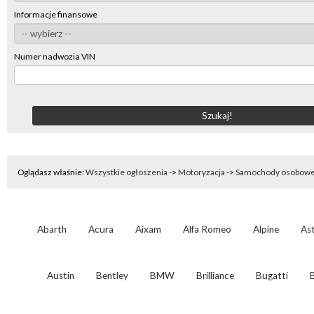
Informacje finansowe
Numer nadwozia VIN
Oglądasz właśnie:
Wszystkie ogłoszenia
->
Motoryzacja
->
Samochody osobow
Abarth
Acura
Aixam
Alfa Romeo
Alpine
As
Austin
Bentley
BMW
Brilliance
Bugatti