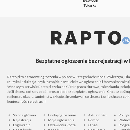
Traktorek
Tokarka
Bezpłatne ogłoszenia bez rejestracji w 
Rapto.pl to darmowe ogłoszenia w polsce w kategoriach: Moda, Zwierzęta, Dla D
Muzyka i Edukacja. Szybko znajdziesz tu ciekawe ogłoszenia i łatwo skontaktu
W naszym serwisie Rapto.pl czeka na Ciebie praca biurowa, mieszkania, pokoje
Jeśli chcesz coś sprzedać - prosto dodasz bezpłatne ogłoszenia. Chcesz coś kupi
najlepsze okazje, taniej niż w sklepie. Sprzedawaj, co chcesz i za ile chcesz cał
konieczności rejestracji!
Strona główna
Dodaj ogłoszenie
Aktualności
Polityk
Rejestracja
Moje ogłoszenia
Pomoc
Płatnoś
Logowanie
Ustawienia konta
O nas
Progra
Reset hasła
Kanał RSS
Regulamin
Kontak