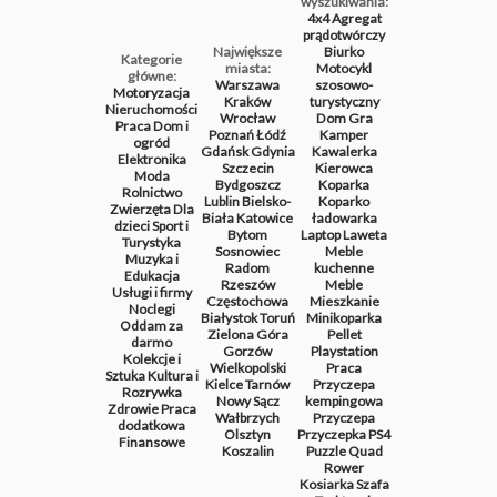
wyszukiwania:
4x4
Agregat
prądotwórczy
Największe
Biurko
Kategorie
miasta:
Motocykl
główne:
Warszawa
szosowo-
Motoryzacja
Kraków
turystyczny
Nieruchomości
Wrocław
Dom
Gra
Praca
Dom i
Poznań
Łódź
Kamper
ogród
Gdańsk
Gdynia
Kawalerka
Elektronika
Szczecin
Kierowca
Moda
Bydgoszcz
Koparka
Rolnictwo
Lublin
Bielsko-
Koparko
Zwierzęta
Dla
Biała
Katowice
ładowarka
dzieci
Sport i
Bytom
Laptop
Laweta
Turystyka
Sosnowiec
Meble
Muzyka i
Radom
kuchenne
Edukacja
Rzeszów
Meble
Usługi i firmy
Częstochowa
Mieszkanie
Noclegi
Białystok
Toruń
Minikoparka
Oddam za
Zielona Góra
Pellet
darmo
Gorzów
Playstation
Kolekcje i
Wielkopolski
Praca
Sztuka
Kultura i
Kielce
Tarnów
Przyczepa
Rozrywka
Nowy Sącz
kempingowa
Zdrowie
Praca
Wałbrzych
Przyczepa
dodatkowa
Olsztyn
Przyczepka
PS4
Finansowe
Koszalin
Puzzle
Quad
Rower
Kosiarka
Szafa