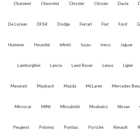
Chatenet
Chevrolet
Chrysler
Citroën
Dacia
De Lorean
DFSK
Dodge
Ferrari
Fiat
Ford
G
Hummer
Hyundai
Infiniti
Isuzu
Iveco
Jaguar
Lamborghini
Lancia
Land Rover
Lexus
Ligier
Maserati
Maybach
Mazda
McLaren
Mercedes-Ben
Microcar
MINI
Mitsubishi
Moskwicz
Nissan
Peugeot
Polonez
Pontiac
Porsche
Renault
R