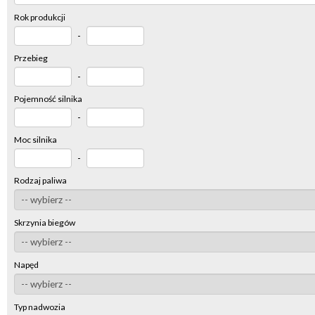
Rok produkcji
-
Przebieg
-
Pojemność silnika
-
Moc silnika
-
Rodzaj paliwa
Skrzynia biegów
Napęd
Typ nadwozia