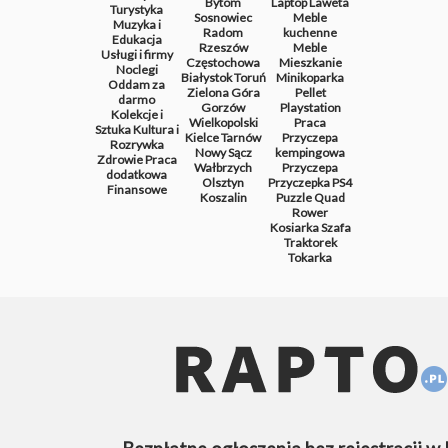
Bytom
Laptop
Laweta
Turystyka
Sosnowiec
Meble
Muzyka i
Radom
kuchenne
Edukacja
Rzeszów
Meble
Usługi i firmy
Częstochowa
Mieszkanie
Noclegi
Białystok
Toruń
Minikoparka
Oddam za
Zielona Góra
Pellet
darmo
Gorzów
Playstation
Kolekcje i
Wielkopolski
Praca
Sztuka
Kultura i
Kielce
Tarnów
Przyczepa
Rozrywka
Nowy Sącz
kempingowa
Zdrowie
Praca
Wałbrzych
Przyczepa
dodatkowa
Olsztyn
Przyczepka
PS4
Finansowe
Koszalin
Puzzle
Quad
Rower
Kosiarka
Szafa
Traktorek
Tokarka