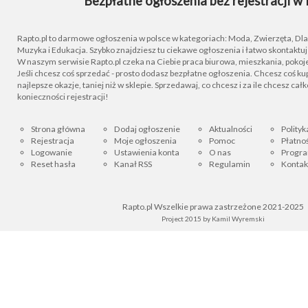
Bezpłatne ogłoszenia bez rejestracji w 
Rapto.pl to darmowe ogłoszenia w polsce w kategoriach: Moda, Zwierzęta, Dla D
Muzyka i Edukacja. Szybko znajdziesz tu ciekawe ogłoszenia i łatwo skontaktu
W naszym serwisie Rapto.pl czeka na Ciebie praca biurowa, mieszkania, pokoje
Jeśli chcesz coś sprzedać - prosto dodasz bezpłatne ogłoszenia. Chcesz coś kupi
najlepsze okazje, taniej niż w sklepie. Sprzedawaj, co chcesz i za ile chcesz cał
konieczności rejestracji!
Strona główna
Dodaj ogłoszenie
Aktualności
Polityk
Rejestracja
Moje ogłoszenia
Pomoc
Płatnoś
Logowanie
Ustawienia konta
O nas
Progra
Reset hasła
Kanał RSS
Regulamin
Kontak
Rapto.pl Wszelkie prawa zastrzeżone 2021-2025
Project 2015 by
Kamil Wyremski