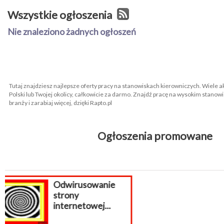
Wszystkie ogłoszenia
Nie znaleziono żadnych ogłoszeń
Tutaj znajdziesz najlepsze oferty pracy na stanowiskach kierowniczych. Wiele a
Polski lub Twojej okolicy, całkowicie za darmo. Znajdź pracę na wysokim stanow
branży i zarabiaj więcej, dzięki Rapto.pl
Ogłoszenia promowane
WAKACJ