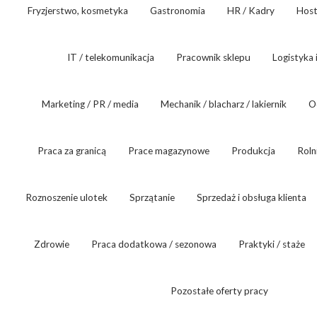
Fryzjerstwo, kosmetyka
Gastronomia
HR / Kadry
Host
IT / telekomunikacja
Pracownik sklepu
Logistyka 
Marketing / PR / media
Mechanik / blacharz / lakiernik
O
Praca za granicą
Prace magazynowe
Produkcja
Roln
Roznoszenie ulotek
Sprzątanie
Sprzedaż i obsługa klienta
Zdrowie
Praca dodatkowa / sezonowa
Praktyki / staże
Pozostałe oferty pracy