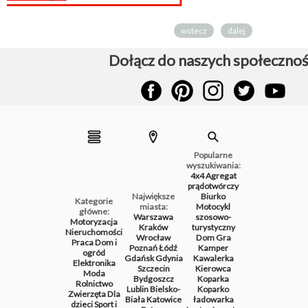
wstecz
dalej
Dołącz do naszych społecznoś
Popularne
wyszukiwania:
4x4
Agregat
prądotwórczy
Największe
Biurko
Kategorie
miasta:
Motocykl
główne:
Warszawa
szosowo-
Motoryzacja
Kraków
turystyczny
Nieruchomości
Wrocław
Dom
Gra
Praca
Dom i
Poznań
Łódź
Kamper
ogród
Gdańsk
Gdynia
Kawalerka
Elektronika
Szczecin
Kierowca
Moda
Bydgoszcz
Koparka
Rolnictwo
Lublin
Bielsko-
Koparko
Zwierzęta
Dla
Biała
Katowice
ładowarka
dzieci
Sport i