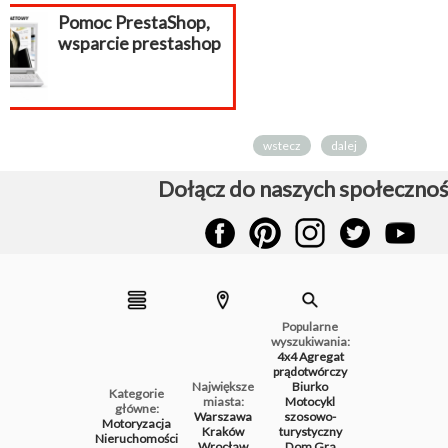
Aktualizacja
PrestaShop, mi
wstecz
dalej
Dołącz do naszych społecznoś
Popularne
wyszukiwania:
4x4
Agregat
prądotwórczy
Największe
Biurko
Kategorie
miasta:
Motocykl
główne:
Warszawa
szosowo-
Motoryzacja
Kraków
turystyczny
Nieruchomości
Wrocław
Dom
Gra