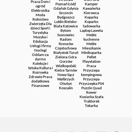
Praca
Dom i
Poznań
Łódź
Kamper
ogród
Gdańsk
Gdynia
Kawalerka
Elektronika
Szczecin
Kierowca
Moda
Bydgoszcz
Koparka
Rolnictwo
Lublin
Bielsko-
Koparko
Zwierzęta
Dla
Biała
Katowice
ładowarka
dzieci
Sport i
Bytom
Laptop
Laweta
Turystyka
Sosnowiec
Meble
Muzyka i
Radom
kuchenne
Edukacja
Rzeszów
Meble
Usługi i firmy
Częstochowa
Mieszkanie
Noclegi
Białystok
Toruń
Minikoparka
Oddam za
Zielona Góra
Pellet
darmo
Gorzów
Playstation
Kolekcje i
Wielkopolski
Praca
Sztuka
Kultura i
Kielce
Tarnów
Przyczepa
Rozrywka
Nowy Sącz
kempingowa
Zdrowie
Praca
Wałbrzych
Przyczepa
dodatkowa
Olsztyn
Przyczepka
PS4
Finansowe
Koszalin
Puzzle
Quad
Rower
Kosiarka
Szafa
Traktorek
Tokarka