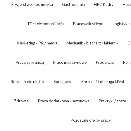
Fryzjerstwo, kosmetyka
Gastronomia
HR / Kadry
Host
IT / telekomunikacja
Pracownik sklepu
Logistyka 
Marketing / PR / media
Mechanik / blacharz / lakiernik
O
Praca za granicą
Prace magazynowe
Produkcja
Roln
Roznoszenie ulotek
Sprzątanie
Sprzedaż i obsługa klienta
Zdrowie
Praca dodatkowa / sezonowa
Praktyki / staże
Pozostałe oferty pracy