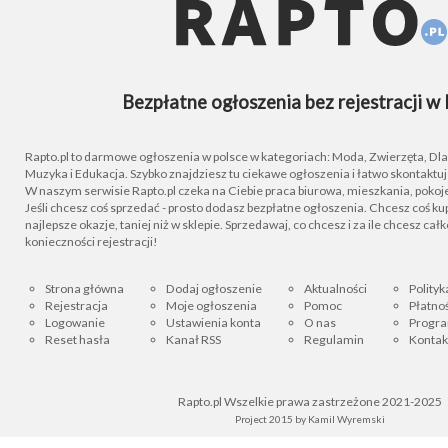
Bezpłatne ogłoszenia bez rejestracji w 
Rapto.pl to darmowe ogłoszenia w polsce w kategoriach: Moda, Zwierzęta, Dla D
Muzyka i Edukacja. Szybko znajdziesz tu ciekawe ogłoszenia i łatwo skontaktu
W naszym serwisie Rapto.pl czeka na Ciebie praca biurowa, mieszkania, pokoje
Jeśli chcesz coś sprzedać - prosto dodasz bezpłatne ogłoszenia. Chcesz coś kupi
najlepsze okazje, taniej niż w sklepie. Sprzedawaj, co chcesz i za ile chcesz cał
konieczności rejestracji!
Strona główna
Dodaj ogłoszenie
Aktualności
Polityk
Rejestracja
Moje ogłoszenia
Pomoc
Płatnoś
Logowanie
Ustawienia konta
O nas
Progra
Reset hasła
Kanał RSS
Regulamin
Kontak
Rapto.pl Wszelkie prawa zastrzeżone 2021-2025
Project 2015 by
Kamil Wyremski