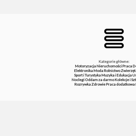
Kategorie główne:
Motoryzacja
Nieruchomości
Praca
D
Elektronika
Moda
Rolnictwo
Zwierzęt
Sport i Turystyka
Muzyka i Edukacja
Us
Noclegi
Oddam za darmo
Kolekcje i Sz
Rozrywka
Zdrowie
Praca dodatkowa