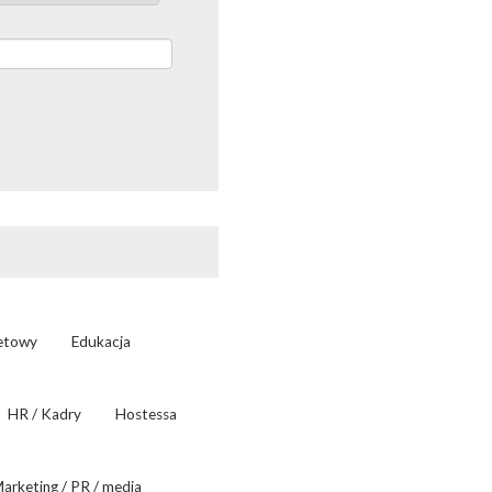
netowy
Edukacja
HR / Kadry
Hostessa
arketing / PR / media