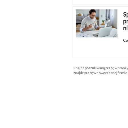
Sp
p
n
Ce
Znajdź poszukiwaną pracę w branży
znajdź pracę w nowoczesnej firmie.