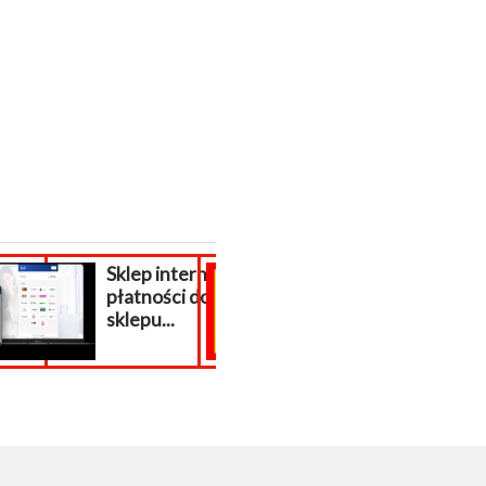
ernetowy
Odwirusowanie
poszukiwani
do
strony
respondenci 
internetowej...
całej Polski!