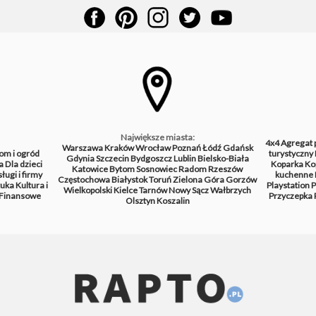
Największe miasta:
4x4
Agregat 
Warszawa
Kraków
Wrocław
Poznań
Łódź
Gdańsk
om i ogród
turystyczny
Gdynia
Szczecin
Bydgoszcz
Lublin
Bielsko-Biała
a
Dla dzieci
Koparka
Ko
Katowice
Bytom
Sosnowiec
Radom
Rzeszów
ługi i firmy
kuchenne
Częstochowa
Białystok
Toruń
Zielona Góra
Gorzów
tuka
Kultura i
Playstation
P
Wielkopolski
Kielce
Tarnów
Nowy Sącz
Wałbrzych
Finansowe
Przyczepka
Olsztyn
Koszalin