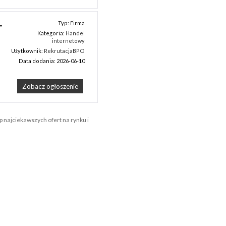
 
Typ: Firma
Kategoria:
Handel
internetowy
Użytkownik:
RekrutacjaBPO
Data dodania: 2026-06-10
Zobacz ogłoszenie
 najciekawszych ofert na rynku i