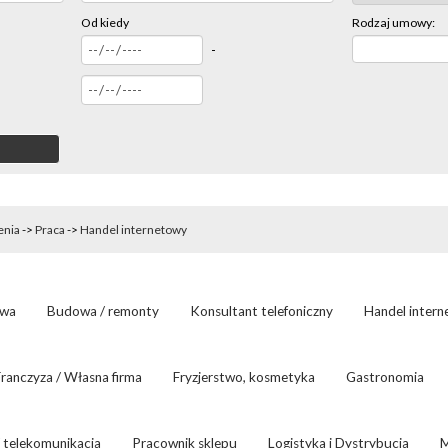
Od kiedy
Rodzaj umowy:
-
enia
->
Praca
->
Handel internetowy
owa
Budowa / remonty
Konsultant telefoniczny
Handel inter
ranczyza / Własna firma
Fryzjerstwo, kosmetyka
Gastronomia
/ telekomunikacja
Pracownik sklepu
Logistyka i Dystrybucja
M