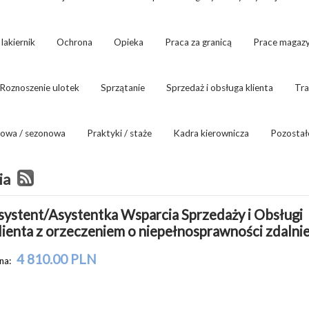
lakiernik
Ochrona
Opieka
Praca za granicą
Prace magaz
Roznoszenie ulotek
Sprzątanie
Sprzedaż i obsługa klienta
Tra
owa / sezonowa
Praktyki / staże
Kadra kierownicza
Pozostał
ia
systent/Asystentka Wsparcia Sprzedaży i Obsługi 
lienta z orzeczeniem o niepełnosprawności zdalni
4 810.00 PLN
na: