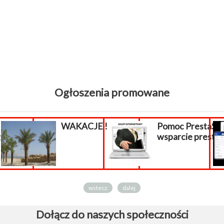
Ogłoszenia promowane
E !!!
Pomoc PrestaShop,
Sklep int
wsparcie prestashop
płatności 
sklepu...
wstecz
dalej
Dołącz do naszych społeczności