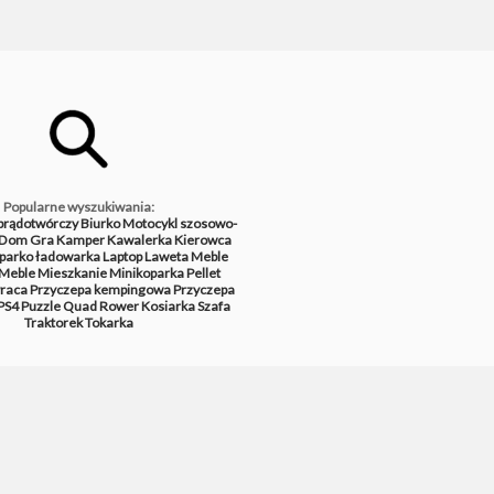
Popularne wyszukiwania:
prądotwórczy
Biurko
Motocykl szosowo-
Dom
Gra
Kamper
Kawalerka
Kierowca
parko ładowarka
Laptop
Laweta
Meble
Meble
Mieszkanie
Minikoparka
Pellet
raca
Przyczepa kempingowa
Przyczepa
PS4
Puzzle
Quad
Rower
Kosiarka
Szafa
Traktorek
Tokarka