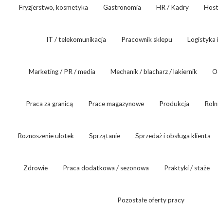
Fryzjerstwo, kosmetyka
Gastronomia
HR / Kadry
Host
IT / telekomunikacja
Pracownik sklepu
Logistyka 
Marketing / PR / media
Mechanik / blacharz / lakiernik
O
Praca za granicą
Prace magazynowe
Produkcja
Roln
Roznoszenie ulotek
Sprzątanie
Sprzedaż i obsługa klienta
Zdrowie
Praca dodatkowa / sezonowa
Praktyki / staże
Pozostałe oferty pracy