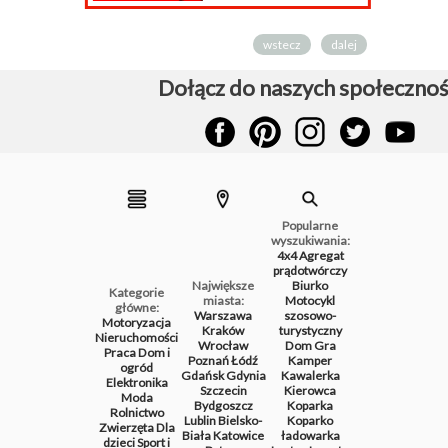
wstecz
dalej
Dołącz do naszych społecznoś
Popularne
wyszukiwania:
4x4
Agregat
prądotwórczy
Największe
Biurko
Kategorie
miasta:
Motocykl
główne:
Warszawa
szosowo-
Motoryzacja
Kraków
turystyczny
Nieruchomości
Wrocław
Dom
Gra
Praca
Dom i
Poznań
Łódź
Kamper
ogród
Gdańsk
Gdynia
Kawalerka
Elektronika
Szczecin
Kierowca
Moda
Bydgoszcz
Koparka
Rolnictwo
Lublin
Bielsko-
Koparko
Zwierzęta
Dla
Biała
Katowice
ładowarka
dzieci
Sport i