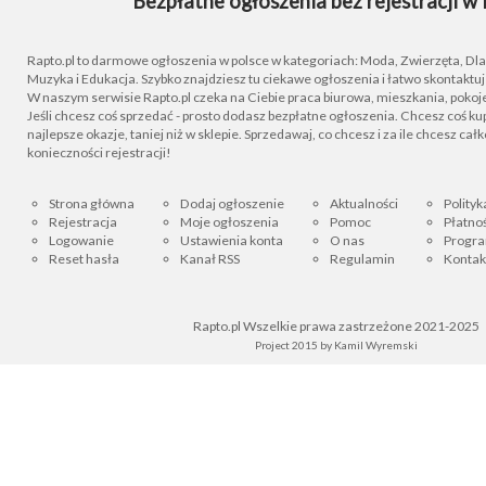
Bezpłatne ogłoszenia bez rejestracji w 
Rapto.pl to darmowe ogłoszenia w polsce w kategoriach: Moda, Zwierzęta, Dla D
Muzyka i Edukacja. Szybko znajdziesz tu ciekawe ogłoszenia i łatwo skontaktu
W naszym serwisie Rapto.pl czeka na Ciebie praca biurowa, mieszkania, pokoje
Jeśli chcesz coś sprzedać - prosto dodasz bezpłatne ogłoszenia. Chcesz coś kupi
najlepsze okazje, taniej niż w sklepie. Sprzedawaj, co chcesz i za ile chcesz cał
konieczności rejestracji!
Strona główna
Dodaj ogłoszenie
Aktualności
Polityk
Rejestracja
Moje ogłoszenia
Pomoc
Płatnoś
Logowanie
Ustawienia konta
O nas
Progra
Reset hasła
Kanał RSS
Regulamin
Kontak
Rapto.pl Wszelkie prawa zastrzeżone 2021-2025
Project 2015 by
Kamil Wyremski