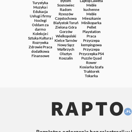
Bytom
Laptop
Laweta
Turystyka
Sosnowiec
Meble
Muzyka i
Radom
kuchenne
Edukacja
Rzeszów
Meble
Usługi i firmy
Częstochowa
Mieszkanie
Noclegi
Białystok
Toruń
Minikoparka
Oddam za
Zielona Góra
Pellet
darmo
Gorzów
Playstation
Kolekcje i
Wielkopolski
Praca
Sztuka
Kultura i
Kielce
Tarnów
Przyczepa
Rozrywka
Nowy Sącz
kempingowa
Zdrowie
Praca
Wałbrzych
Przyczepa
dodatkowa
Olsztyn
Przyczepka
PS4
Finansowe
Koszalin
Puzzle
Quad
Rower
Kosiarka
Szafa
Traktorek
Tokarka