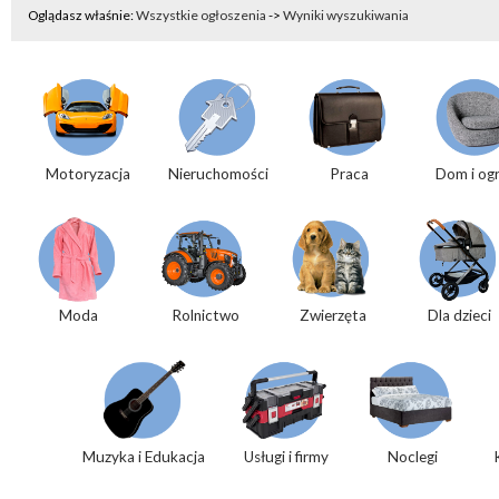
Oglądasz właśnie:
Wszystkie ogłoszenia
->
Wyniki wyszukiwania
Motoryzacja
Nieruchomości
Praca
Dom i og
Moda
Rolnictwo
Zwierzęta
Dla dzieci
Muzyka i Edukacja
Usługi i firmy
Noclegi