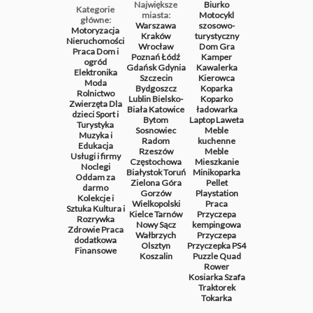
Największe
Biurko
Kategorie
miasta:
Motocykl
główne:
Warszawa
szosowo-
Motoryzacja
Kraków
turystyczny
Nieruchomości
Wrocław
Dom
Gra
Praca
Dom i
Poznań
Łódź
Kamper
ogród
Gdańsk
Gdynia
Kawalerka
Elektronika
Szczecin
Kierowca
Moda
Bydgoszcz
Koparka
Rolnictwo
Lublin
Bielsko-
Koparko
Zwierzęta
Dla
Biała
Katowice
ładowarka
dzieci
Sport i
Bytom
Laptop
Laweta
Turystyka
Sosnowiec
Meble
Muzyka i
Radom
kuchenne
Edukacja
Rzeszów
Meble
Usługi i firmy
Częstochowa
Mieszkanie
Noclegi
Białystok
Toruń
Minikoparka
Oddam za
Zielona Góra
Pellet
darmo
Gorzów
Playstation
Kolekcje i
Wielkopolski
Praca
Sztuka
Kultura i
Kielce
Tarnów
Przyczepa
Rozrywka
Nowy Sącz
kempingowa
Zdrowie
Praca
Wałbrzych
Przyczepa
dodatkowa
Olsztyn
Przyczepka
PS4
Finansowe
Koszalin
Puzzle
Quad
Rower
Kosiarka
Szafa
Traktorek
Tokarka