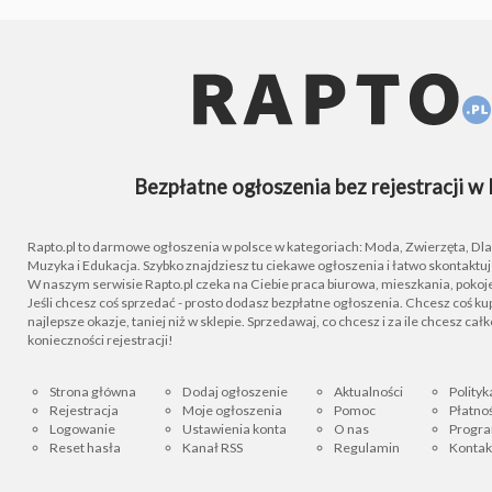
Bezpłatne ogłoszenia bez rejestracji w 
Rapto.pl to darmowe ogłoszenia w polsce w kategoriach: Moda, Zwierzęta, Dla D
Muzyka i Edukacja. Szybko znajdziesz tu ciekawe ogłoszenia i łatwo skontaktu
W naszym serwisie Rapto.pl czeka na Ciebie praca biurowa, mieszkania, pokoje
Jeśli chcesz coś sprzedać - prosto dodasz bezpłatne ogłoszenia. Chcesz coś kupi
najlepsze okazje, taniej niż w sklepie. Sprzedawaj, co chcesz i za ile chcesz cał
konieczności rejestracji!
Strona główna
Dodaj ogłoszenie
Aktualności
Polityk
Rejestracja
Moje ogłoszenia
Pomoc
Płatnoś
Logowanie
Ustawienia konta
O nas
Progra
Reset hasła
Kanał RSS
Regulamin
Kontak