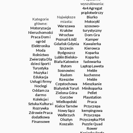
wyszukiwania:
4x4
Agregat
prądotwórczy
Największe
Biurko
Kategorie
miasta:
Motocykl
główne:
Warszawa
szosowo-
Motoryzacja
Kraków
turystyczny
Nieruchomości
Wrocław
Dom
Gra
Praca
Dom i
Poznań
Łódź
Kamper
ogród
Gdańsk
Gdynia
Kawalerka
Elektronika
Szczecin
Kierowca
Moda
Bydgoszcz
Koparka
Rolnictwo
Lublin
Bielsko-
Koparko
Zwierzęta
Dla
Biała
Katowice
ładowarka
dzieci
Sport i
Bytom
Laptop
Laweta
Turystyka
Sosnowiec
Meble
Muzyka i
Radom
kuchenne
Edukacja
Rzeszów
Meble
Usługi i firmy
Częstochowa
Mieszkanie
Noclegi
Białystok
Toruń
Minikoparka
Oddam za
Zielona Góra
Pellet
darmo
Gorzów
Playstation
Kolekcje i
Wielkopolski
Praca
Sztuka
Kultura i
Kielce
Tarnów
Przyczepa
Rozrywka
Nowy Sącz
kempingowa
Zdrowie
Praca
Wałbrzych
Przyczepa
dodatkowa
Olsztyn
Przyczepka
PS4
Finansowe
Koszalin
Puzzle
Quad
Rower
Kosiarka
Szafa