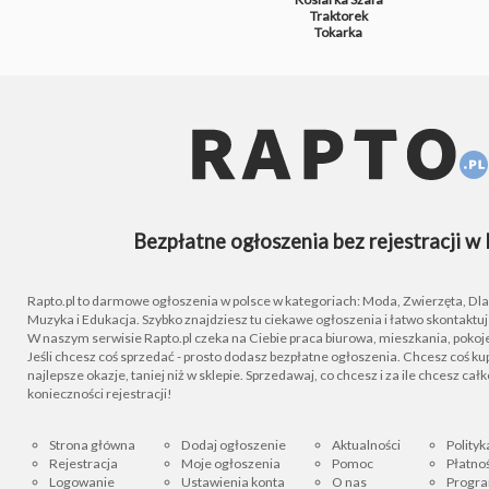
Traktorek
Tokarka
Bezpłatne ogłoszenia bez rejestracji w 
Rapto.pl to darmowe ogłoszenia w polsce w kategoriach: Moda, Zwierzęta, Dla D
Muzyka i Edukacja. Szybko znajdziesz tu ciekawe ogłoszenia i łatwo skontaktu
W naszym serwisie Rapto.pl czeka na Ciebie praca biurowa, mieszkania, pokoje
Jeśli chcesz coś sprzedać - prosto dodasz bezpłatne ogłoszenia. Chcesz coś kupi
najlepsze okazje, taniej niż w sklepie. Sprzedawaj, co chcesz i za ile chcesz cał
konieczności rejestracji!
Strona główna
Dodaj ogłoszenie
Aktualności
Polityk
Rejestracja
Moje ogłoszenia
Pomoc
Płatnoś
Logowanie
Ustawienia konta
O nas
Progra