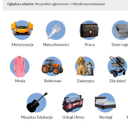
Oglądasz właśnie:
Wszystkie ogłoszenia
->
Wyniki wyszukiwania
Motoryzacja
Nieruchomości
Praca
Dom i og
Moda
Rolnictwo
Zwierzęta
Dla dzieci
Muzyka i Edukacja
Usługi i firmy
Noclegi