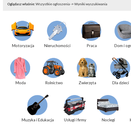
Oglądasz właśnie:
Wszystkie ogłoszenia
->
Wyniki wyszukiwania
Motoryzacja
Nieruchomości
Praca
Dom i og
Moda
Rolnictwo
Zwierzęta
Dla dzieci
Muzyka i Edukacja
Usługi i firmy
Noclegi