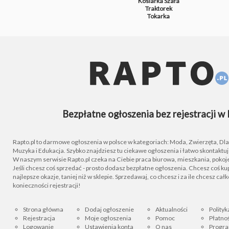
Kosiarka
Szafa
Traktorek
Tokarka
Bezpłatne ogłoszenia bez rejestracji w 
Rapto.pl to darmowe ogłoszenia w polsce w kategoriach: Moda, Zwierzęta, Dla D
Muzyka i Edukacja. Szybko znajdziesz tu ciekawe ogłoszenia i łatwo skontaktu
W naszym serwisie Rapto.pl czeka na Ciebie praca biurowa, mieszkania, pokoje
Jeśli chcesz coś sprzedać - prosto dodasz bezpłatne ogłoszenia. Chcesz coś kupi
najlepsze okazje, taniej niż w sklepie. Sprzedawaj, co chcesz i za ile chcesz cał
konieczności rejestracji!
Strona główna
Dodaj ogłoszenie
Aktualności
Polityk
Rejestracja
Moje ogłoszenia
Pomoc
Płatnoś
Logowanie
Ustawienia konta
O nas
Progra