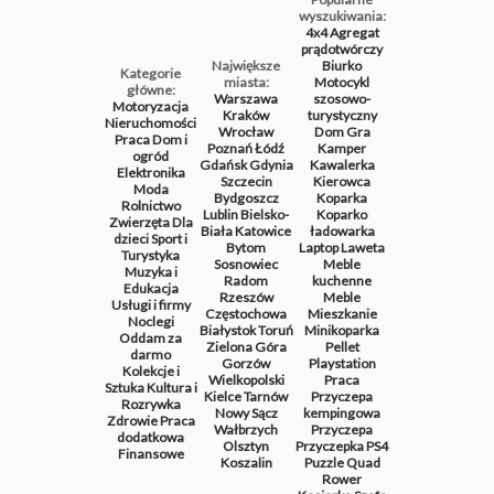
wyszukiwania:
4x4
Agregat
prądotwórczy
Największe
Biurko
Kategorie
miasta:
Motocykl
główne:
Warszawa
szosowo-
Motoryzacja
Kraków
turystyczny
Nieruchomości
Wrocław
Dom
Gra
Praca
Dom i
Poznań
Łódź
Kamper
ogród
Gdańsk
Gdynia
Kawalerka
Elektronika
Szczecin
Kierowca
Moda
Bydgoszcz
Koparka
Rolnictwo
Lublin
Bielsko-
Koparko
Zwierzęta
Dla
Biała
Katowice
ładowarka
dzieci
Sport i
Bytom
Laptop
Laweta
Turystyka
Sosnowiec
Meble
Muzyka i
Radom
kuchenne
Edukacja
Rzeszów
Meble
Usługi i firmy
Częstochowa
Mieszkanie
Noclegi
Białystok
Toruń
Minikoparka
Oddam za
Zielona Góra
Pellet
darmo
Gorzów
Playstation
Kolekcje i
Wielkopolski
Praca
Sztuka
Kultura i
Kielce
Tarnów
Przyczepa
Rozrywka
Nowy Sącz
kempingowa
Zdrowie
Praca
Wałbrzych
Przyczepa
dodatkowa
Olsztyn
Przyczepka
PS4
Finansowe
Koszalin
Puzzle
Quad
Rower