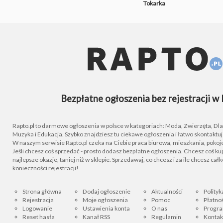
Tokarka
Bezpłatne ogłoszenia bez rejestracji w 
Rapto.pl to darmowe ogłoszenia w polsce w kategoriach: Moda, Zwierzęta, Dla D
Muzyka i Edukacja. Szybko znajdziesz tu ciekawe ogłoszenia i łatwo skontaktu
W naszym serwisie Rapto.pl czeka na Ciebie praca biurowa, mieszkania, pokoje
Jeśli chcesz coś sprzedać - prosto dodasz bezpłatne ogłoszenia. Chcesz coś kupi
najlepsze okazje, taniej niż w sklepie. Sprzedawaj, co chcesz i za ile chcesz cał
konieczności rejestracji!
Strona główna
Dodaj ogłoszenie
Aktualności
Polityk
Rejestracja
Moje ogłoszenia
Pomoc
Płatnoś
Logowanie
Ustawienia konta
O nas
Progra
Reset hasła
Kanał RSS
Regulamin
Kontak