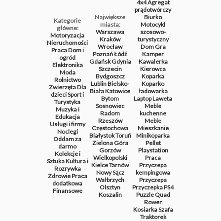
4x4
Agregat
prądotwórczy
Największe
Biurko
Kategorie
miasta:
Motocykl
główne:
Warszawa
szosowo-
Motoryzacja
Kraków
turystyczny
Nieruchomości
Wrocław
Dom
Gra
Praca
Dom i
Poznań
Łódź
Kamper
ogród
Gdańsk
Gdynia
Kawalerka
Elektronika
Szczecin
Kierowca
Moda
Bydgoszcz
Koparka
Rolnictwo
Lublin
Bielsko-
Koparko
Zwierzęta
Dla
Biała
Katowice
ładowarka
dzieci
Sport i
Bytom
Laptop
Laweta
Turystyka
Sosnowiec
Meble
Muzyka i
Radom
kuchenne
Edukacja
Rzeszów
Meble
Usługi i firmy
Częstochowa
Mieszkanie
Noclegi
Białystok
Toruń
Minikoparka
Oddam za
Zielona Góra
Pellet
darmo
Gorzów
Playstation
Kolekcje i
Wielkopolski
Praca
Sztuka
Kultura i
Kielce
Tarnów
Przyczepa
Rozrywka
Nowy Sącz
kempingowa
Zdrowie
Praca
Wałbrzych
Przyczepa
dodatkowa
Olsztyn
Przyczepka
PS4
Finansowe
Koszalin
Puzzle
Quad
Rower
Kosiarka
Szafa
Traktorek