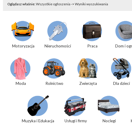
Oglądasz właśnie:
Wszystkie ogłoszenia
->
Wyniki wyszukiwania
Motoryzacja
Nieruchomości
Praca
Dom i og
Moda
Rolnictwo
Zwierzęta
Dla dzieci
Muzyka i Edukacja
Usługi i firmy
Noclegi