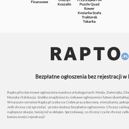
Finansowe
Koszalin
Puzzle
Quad
Rower
Kosiarka
Szafa
Traktorek
Tokarka
Bezpłatne ogłoszenia bez rejestracji w 
Rapto.pl to darmowe ogłoszenia w polsce w kategoriach: Moda, Zwierzęta, Dla D
Muzyka i Edukacja. Szybko znajdziesz tu ciekawe ogłoszenia i łatwo skontaktu
W naszym serwisie Rapto.pl czeka na Ciebie praca biurowa, mieszkania, pokoje
Jeśli chcesz coś sprzedać - prosto dodasz bezpłatne ogłoszenia. Chcesz coś kupi
najlepsze okazje, taniej niż w sklepie. Sprzedawaj, co chcesz i za ile chcesz cał
konieczności rejestracji!