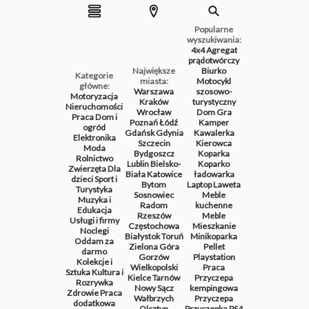
Popularne
wyszukiwania:
4x4
Agregat
prądotwórczy
Największe
Biurko
Kategorie
miasta:
Motocykl
główne:
Warszawa
szosowo-
Motoryzacja
Kraków
turystyczny
Nieruchomości
Wrocław
Dom
Gra
Praca
Dom i
Poznań
Łódź
Kamper
ogród
Gdańsk
Gdynia
Kawalerka
Elektronika
Szczecin
Kierowca
Moda
Bydgoszcz
Koparka
Rolnictwo
Lublin
Bielsko-
Koparko
Zwierzęta
Dla
Biała
Katowice
ładowarka
dzieci
Sport i
Bytom
Laptop
Laweta
Turystyka
Sosnowiec
Meble
Muzyka i
Radom
kuchenne
Edukacja
Rzeszów
Meble
Usługi i firmy
Częstochowa
Mieszkanie
Noclegi
Białystok
Toruń
Minikoparka
Oddam za
Zielona Góra
Pellet
darmo
Gorzów
Playstation
Kolekcje i
Wielkopolski
Praca
Sztuka
Kultura i
Kielce
Tarnów
Przyczepa
Rozrywka
Nowy Sącz
kempingowa
Zdrowie
Praca
Wałbrzych
Przyczepa
dodatkowa
Olsztyn
Przyczepka
PS4