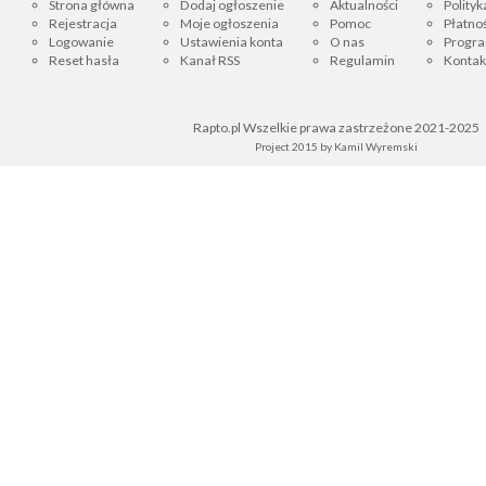
Strona główna
Dodaj ogłoszenie
Aktualności
Polityk
Rejestracja
Moje ogłoszenia
Pomoc
Płatnoś
Logowanie
Ustawienia konta
O nas
Progra
Reset hasła
Kanał RSS
Regulamin
Kontak
Rapto.pl Wszelkie prawa zastrzeżone 2021-2025
Project 2015 by
Kamil Wyremski