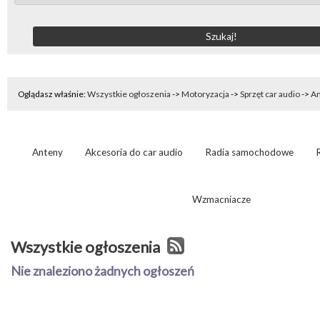
Oglądasz właśnie:
Wszystkie ogłoszenia
->
Motoryzacja
->
Sprzęt car audio
->
An
Anteny
Akcesoria do car audio
Radia samochodowe
Wzmacniacze
Wszystkie ogłoszenia
Nie znaleziono żadnych ogłoszeń