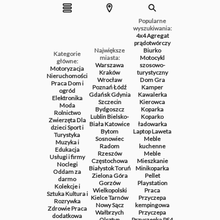
Popularne
wyszukiwania:
4x4
Agregat
prądotwórczy
Największe
Biurko
Kategorie
miasta:
Motocykl
główne:
Warszawa
szosowo-
Motoryzacja
Kraków
turystyczny
Nieruchomości
Wrocław
Dom
Gra
Praca
Dom i
Poznań
Łódź
Kamper
ogród
Gdańsk
Gdynia
Kawalerka
Elektronika
Szczecin
Kierowca
Moda
Bydgoszcz
Koparka
Rolnictwo
Lublin
Bielsko-
Koparko
Zwierzęta
Dla
Biała
Katowice
ładowarka
dzieci
Sport i
Bytom
Laptop
Laweta
Turystyka
Sosnowiec
Meble
Muzyka i
Radom
kuchenne
Edukacja
Rzeszów
Meble
Usługi i firmy
Częstochowa
Mieszkanie
Noclegi
Białystok
Toruń
Minikoparka
Oddam za
Zielona Góra
Pellet
darmo
Gorzów
Playstation
Kolekcje i
Wielkopolski
Praca
Sztuka
Kultura i
Kielce
Tarnów
Przyczepa
Rozrywka
Nowy Sącz
kempingowa
Zdrowie
Praca
Wałbrzych
Przyczepa
dodatkowa
Olsztyn
Przyczepka
PS4