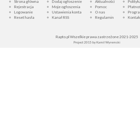
Strona główna
Dodaj ogłoszenie
Aktualności
Polityk
Rejestracja
Moje ogłoszenia
Pomoc
Płatnoś
Logowanie
Ustawienia konta
O nas
Progra
Reset hasła
Kanał RSS
Regulamin
Kontak
Rapto.pl Wszelkie prawa zastrzeżone 2021-2025
Project 2015 by
Kamil Wyremski