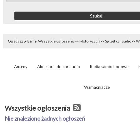
Oglądasz właśnie:
Wszystkie ogłoszenia
->
Motoryzacja
->
Sprzęt car audio
->
W
Anteny
Akcesoria do car audio
Radia samochodowe
Wzmacniacze
Wszystkie ogłoszenia
Nie znaleziono żadnych ogłoszeń