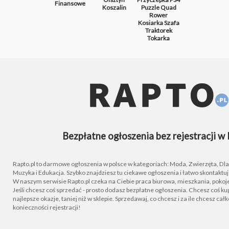
Finansowe
Koszalin
Puzzle
Quad
Rower
Kosiarka
Szafa
Traktorek
Tokarka
Bezpłatne ogłoszenia bez rejestracji w 
Rapto.pl to darmowe ogłoszenia w polsce w kategoriach: Moda, Zwierzęta, Dla D
Muzyka i Edukacja. Szybko znajdziesz tu ciekawe ogłoszenia i łatwo skontaktu
W naszym serwisie Rapto.pl czeka na Ciebie praca biurowa, mieszkania, pokoje
Jeśli chcesz coś sprzedać - prosto dodasz bezpłatne ogłoszenia. Chcesz coś kupi
najlepsze okazje, taniej niż w sklepie. Sprzedawaj, co chcesz i za ile chcesz cał
konieczności rejestracji!