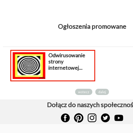
Ogłoszenia promowane
Akt
Pre
wstecz
dalej
Dołącz do naszych społecznoś