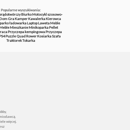
Popularne wyszukiwania:
prądotwórczy
Biurko
Motocykl szosowo-
Dom
Gra
Kamper
Kawalerka
Kierowca
parko ładowarka
Laptop
Laweta
Meble
Meble
Mieszkanie
Minikoparka
Pellet
raca
Przyczepa kempingowa
Przyczepa
PS4
Puzzle
Quad
Rower
Kosiarka
Szafa
Traktorek
Tokarka
obby,
zeniodawcą.
ele więcej.
iesz