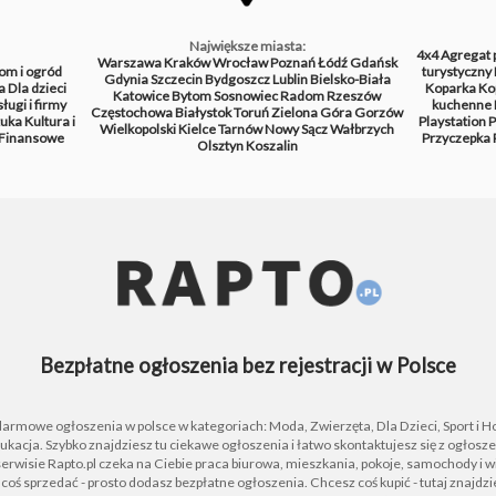
Największe miasta:
4x4
Agregat 
Warszawa
Kraków
Wrocław
Poznań
Łódź
Gdańsk
om i ogród
turystyczny
Gdynia
Szczecin
Bydgoszcz
Lublin
Bielsko-Biała
a
Dla dzieci
Koparka
Ko
Katowice
Bytom
Sosnowiec
Radom
Rzeszów
ługi i firmy
kuchenne
Częstochowa
Białystok
Toruń
Zielona Góra
Gorzów
tuka
Kultura i
Playstation
P
Wielkopolski
Kielce
Tarnów
Nowy Sącz
Wałbrzych
Finansowe
Przyczepka
Olsztyn
Koszalin
Bezpłatne ogłoszenia bez rejestracji w Polsce
 darmowe ogłoszenia w polsce w kategoriach: Moda, Zwierzęta, Dla Dzieci, Sport i H
ukacja. Szybko znajdziesz tu ciekawe ogłoszenia i łatwo skontaktujesz się z ogłos
rwisie Rapto.pl czeka na Ciebie praca biurowa, mieszkania, pokoje, samochody i wi
z coś sprzedać - prosto dodasz bezpłatne ogłoszenia. Chcesz coś kupić - tutaj znajdz