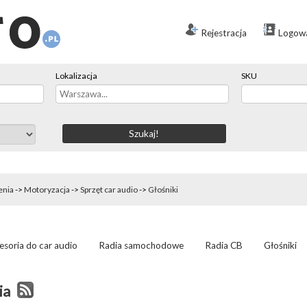
Rejestracja
Logow
Lokalizacja
SKU
enia
->
Motoryzacja
->
Sprzęt car audio
->
Głośniki
esoria do car audio
Radia samochodowe
Radia CB
Głośniki
ia