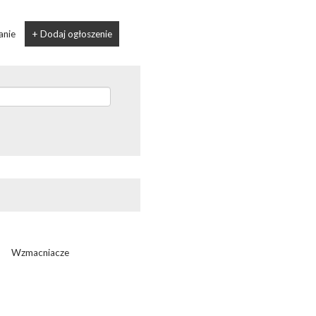
anie
+ Dodaj ogłoszenie
Wzmacniacze