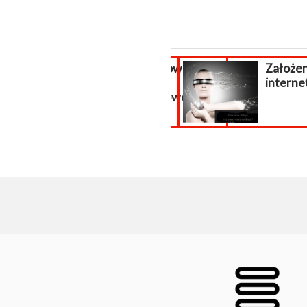
Odwirusowanie
Założen
strony
intern
internetowej...