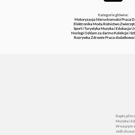
Kategorie główne:
Motoryzacja
Nieruchomości
Praca
D
Elektronika
Moda
Rolnictwo
Zwierzęt
Sport i Turystyka
Muzyka i Edukacja
Us
Noclegi
Oddam za darmo
Kolekcje i Sz
Rozrywka
Zdrowie
Praca dodatkowa
Rapto.pl to
Muzyka i Ed
W naszym se
Jeśli chces