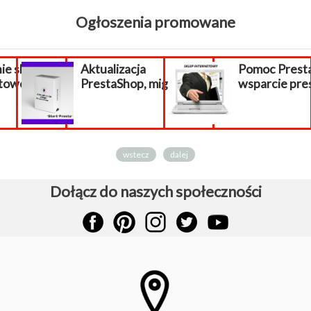
Ogłoszenia promowane
ie sklepu
Aktualizacja
Pomoc Prest
etowego.
PrestaShop, migracja...
wsparcie pre
wstecz
dalej
Dołącz do naszych społeczności