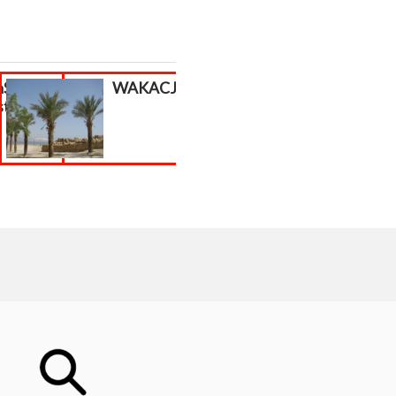
aShop,
WAKACJE !!!
Sklep interne
stashop
płatności do
sklepu...