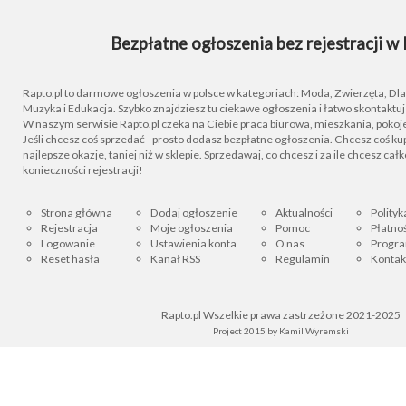
Bezpłatne ogłoszenia bez rejestracji w 
Rapto.pl to darmowe ogłoszenia w polsce w kategoriach: Moda, Zwierzęta, Dla D
Muzyka i Edukacja. Szybko znajdziesz tu ciekawe ogłoszenia i łatwo skontaktu
W naszym serwisie Rapto.pl czeka na Ciebie praca biurowa, mieszkania, pokoje
Jeśli chcesz coś sprzedać - prosto dodasz bezpłatne ogłoszenia. Chcesz coś kupi
najlepsze okazje, taniej niż w sklepie. Sprzedawaj, co chcesz i za ile chcesz cał
konieczności rejestracji!
Strona główna
Dodaj ogłoszenie
Aktualności
Polityk
Rejestracja
Moje ogłoszenia
Pomoc
Płatnoś
Logowanie
Ustawienia konta
O nas
Progra
Reset hasła
Kanał RSS
Regulamin
Kontak
Rapto.pl Wszelkie prawa zastrzeżone 2021-2025
Project 2015 by
Kamil Wyremski