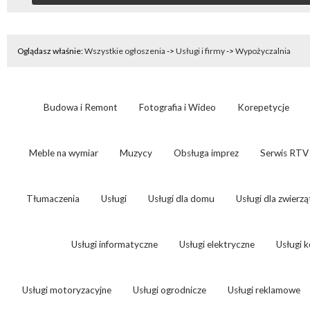
Oglądasz właśnie:
Wszystkie ogłoszenia
->
Usługi i firmy
->
Wypożyczalnia
Budowa i Remont
Fotografia i Wideo
Korepetycje
Meble na wymiar
Muzycy
Obsługa imprez
Serwis RTV
Tłumaczenia
Usługi
Usługi dla domu
Usługi dla zwierzą
Usługi informatyczne
Usługi elektryczne
Usługi 
Usługi motoryzacyjne
Usługi ogrodnicze
Usługi reklamowe