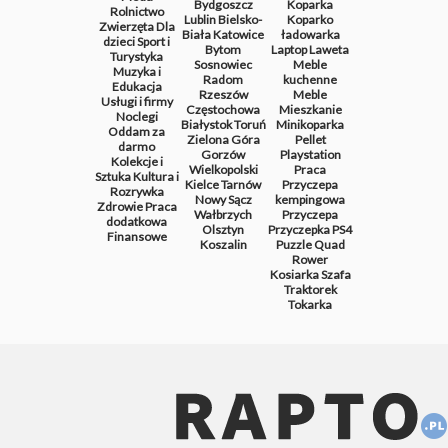
Bydgoszcz
Koparka
Rolnictwo
Lublin
Bielsko-
Koparko
Zwierzęta
Dla
Biała
Katowice
ładowarka
dzieci
Sport i
Bytom
Laptop
Laweta
Turystyka
Sosnowiec
Meble
Muzyka i
Radom
kuchenne
Edukacja
Rzeszów
Meble
Usługi i firmy
Częstochowa
Mieszkanie
Noclegi
Białystok
Toruń
Minikoparka
Oddam za
Zielona Góra
Pellet
darmo
Gorzów
Playstation
Kolekcje i
Wielkopolski
Praca
Sztuka
Kultura i
Kielce
Tarnów
Przyczepa
Rozrywka
Nowy Sącz
kempingowa
Zdrowie
Praca
Wałbrzych
Przyczepa
dodatkowa
Olsztyn
Przyczepka
PS4
Finansowe
Koszalin
Puzzle
Quad
Rower
Kosiarka
Szafa
Traktorek
Tokarka