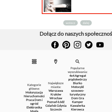
wstecz
dalej
Dołącz do naszych społecznoś
Popularne
wyszukiwania:
4x4
Agregat
prądotwórczy
Największe
Biurko
Kategorie
miasta:
Motocykl
główne:
Warszawa
szosowo-
Motoryzacja
Kraków
turystyczny
Nieruchomości
Wrocław
Dom
Gra
Praca
Dom i
Poznań
Łódź
Kamper
ogród
Gdańsk
Gdynia
Kawalerka
Elektronika
Szczecin
Kierowca
Moda