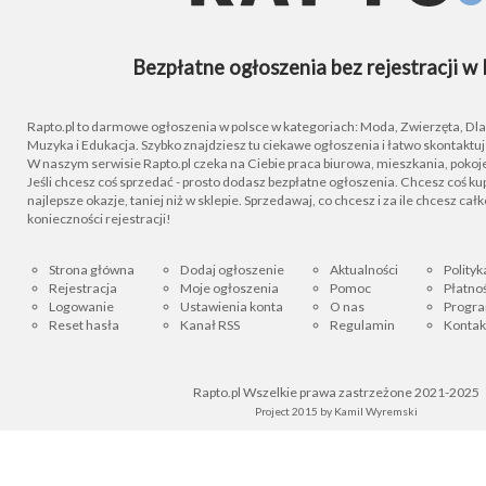
Bezpłatne ogłoszenia bez rejestracji w 
Rapto.pl to darmowe ogłoszenia w polsce w kategoriach: Moda, Zwierzęta, Dla D
Muzyka i Edukacja. Szybko znajdziesz tu ciekawe ogłoszenia i łatwo skontaktu
W naszym serwisie Rapto.pl czeka na Ciebie praca biurowa, mieszkania, pokoje
Jeśli chcesz coś sprzedać - prosto dodasz bezpłatne ogłoszenia. Chcesz coś kupi
najlepsze okazje, taniej niż w sklepie. Sprzedawaj, co chcesz i za ile chcesz cał
konieczności rejestracji!
Strona główna
Dodaj ogłoszenie
Aktualności
Polityk
Rejestracja
Moje ogłoszenia
Pomoc
Płatnoś
Logowanie
Ustawienia konta
O nas
Progra
Reset hasła
Kanał RSS
Regulamin
Kontak
Rapto.pl Wszelkie prawa zastrzeżone 2021-2025
Project 2015 by
Kamil Wyremski