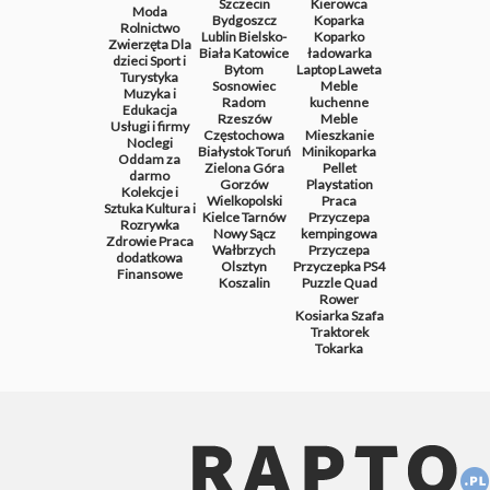
Szczecin
Kierowca
Moda
Bydgoszcz
Koparka
Rolnictwo
Lublin
Bielsko-
Koparko
Zwierzęta
Dla
Biała
Katowice
ładowarka
dzieci
Sport i
Bytom
Laptop
Laweta
Turystyka
Sosnowiec
Meble
Muzyka i
Radom
kuchenne
Edukacja
Rzeszów
Meble
Usługi i firmy
Częstochowa
Mieszkanie
Noclegi
Białystok
Toruń
Minikoparka
Oddam za
Zielona Góra
Pellet
darmo
Gorzów
Playstation
Kolekcje i
Wielkopolski
Praca
Sztuka
Kultura i
Kielce
Tarnów
Przyczepa
Rozrywka
Nowy Sącz
kempingowa
Zdrowie
Praca
Wałbrzych
Przyczepa
dodatkowa
Olsztyn
Przyczepka
PS4
Finansowe
Koszalin
Puzzle
Quad
Rower
Kosiarka
Szafa
Traktorek
Tokarka