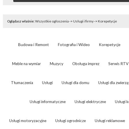
Oglądasz właśnie:
Wszystkie ogłoszenia
->
Usługi i firmy
->
Korepetycje
Budowa i Remont
Fotografia i Wideo
Korepetycje
Meble na wymiar
Muzycy
Obsługa imprez
Serwis RTV
Tłumaczenia
Usługi
Usługi dla domu
Usługi dla zwierzą
Usługi informatyczne
Usługi elektryczne
Usługi 
Usługi motoryzacyjne
Usługi ogrodnicze
Usługi reklamowe