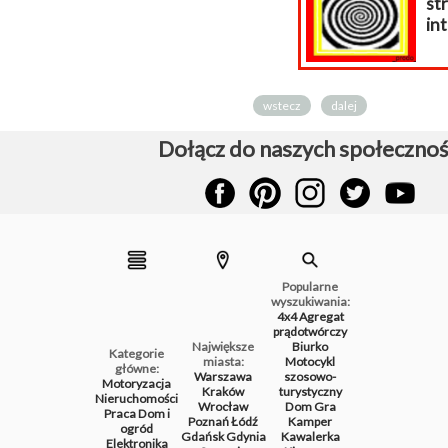
strony
internetowej...
wstecz
dalej
Dołącz do naszych społecznoś
Popularne
wyszukiwania:
4x4
Agregat
prądotwórczy
Największe
Biurko
Kategorie
miasta:
Motocykl
główne:
Warszawa
szosowo-
Motoryzacja
Kraków
turystyczny
Nieruchomości
Wrocław
Dom
Gra
Praca
Dom i
Poznań
Łódź
Kamper
ogród
Gdańsk
Gdynia
Kawalerka
Elektronika