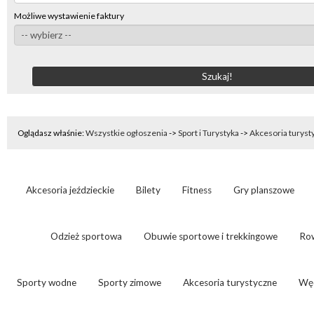
Możliwe wystawienie faktury
Oglądasz właśnie:
Wszystkie ogłoszenia
->
Sport i Turystyka
->
Akcesoria turyst
Akcesoria jeździeckie
Bilety
Fitness
Gry planszowe
Odzież sportowa
Obuwie sportowe i trekkingowe
Ro
Sporty wodne
Sporty zimowe
Akcesoria turystyczne
Wę