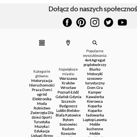
Dołącz do naszych społecznoś
Popularne
wyszukiwania:
4x4
Agregat
prądotwórczy
Największe
Biurko
Kategorie
miasta:
Motocykl
główne:
Warszawa
szosowo-
Motoryzacja
Kraków
turystyczny
Nieruchomości
Wrocław
Dom
Gra
Praca
Dom i
Poznań
Łódź
Kamper
ogród
Gdańsk
Gdynia
Kawalerka
Elektronika
Szczecin
Kierowca
Moda
Bydgoszcz
Koparka
Rolnictwo
Lublin
Bielsko-
Koparko
Zwierzęta
Dla
Biała
Katowice
ładowarka
dzieci
Sport i
Bytom
Laptop
Laweta
Turystyka
Sosnowiec
Meble
Muzyka i
Radom
kuchenne
Edukacja
Rzeszów
Meble
Usługi i firmy