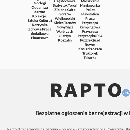
Częstochowa
Mieszkanie
Noclegi
Białystok
Toruń
Minikoparka
Oddam za
Zielona Góra
Pellet
darmo
Gorzów
Playstation
Kolekcje i
Wielkopolski
Praca
Sztuka
Kultura i
Kielce
Tarnów
Przyczepa
Rozrywka
Nowy Sącz
kempingowa
Zdrowie
Praca
Wałbrzych
Przyczepa
dodatkowa
Olsztyn
Przyczepka
PS4
Finansowe
Koszalin
Puzzle
Quad
Rower
Kosiarka
Szafa
Traktorek
Tokarka
Bezpłatne ogłoszenia bez rejestracji w 
Rapto.pl to darmowe ogłoszenia w polsce w kategoriach: Moda, Zwierzęta, Dla D