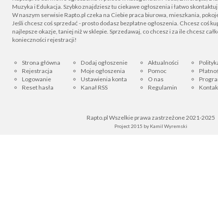
Muzyka i Edukacja. Szybko znajdziesz tu ciekawe ogłoszenia i łatwo skontaktu
W naszym serwisie Rapto.pl czeka na Ciebie praca biurowa, mieszkania, pokoje
Jeśli chcesz coś sprzedać - prosto dodasz bezpłatne ogłoszenia. Chcesz coś kupi
najlepsze okazje, taniej niż w sklepie. Sprzedawaj, co chcesz i za ile chcesz cał
konieczności rejestracji!
Strona główna
Dodaj ogłoszenie
Aktualności
Polityk
Rejestracja
Moje ogłoszenia
Pomoc
Płatnoś
Logowanie
Ustawienia konta
O nas
Progra
Reset hasła
Kanał RSS
Regulamin
Kontak
Rapto.pl Wszelkie prawa zastrzeżone 2021-2025
Project 2015 by
Kamil Wyremski