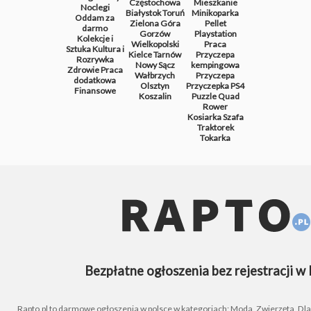
Częstochowa
Mieszkanie
Noclegi
Białystok
Toruń
Minikoparka
Oddam za
Zielona Góra
Pellet
darmo
Gorzów
Playstation
Kolekcje i
Wielkopolski
Praca
Sztuka
Kultura i
Kielce
Tarnów
Przyczepa
Rozrywka
Nowy Sącz
kempingowa
Zdrowie
Praca
Wałbrzych
Przyczepa
dodatkowa
Olsztyn
Przyczepka
PS4
Finansowe
Koszalin
Puzzle
Quad
Rower
Kosiarka
Szafa
Traktorek
Tokarka
Bezpłatne ogłoszenia bez rejestracji w 
Rapto.pl to darmowe ogłoszenia w polsce w kategoriach: Moda, Zwierzęta, Dla D