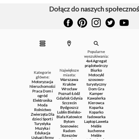
Dołącz do naszych społecznoś
Popularne
wyszukiwania:
4x4
Agregat
prądotwórczy
Największe
Biurko
Kategorie
miasta:
Motocykl
główne:
Warszawa
szosowo-
Motoryzacja
Kraków
turystyczny
Nieruchomości
Wrocław
Dom
Gra
Praca
Dom i
Poznań
Łódź
Kamper
ogród
Gdańsk
Gdynia
Kawalerka
Elektronika
Szczecin
Kierowca
Moda
Bydgoszcz
Koparka
Rolnictwo
Lublin
Bielsko-
Koparko
Zwierzęta
Dla
Biała
Katowice
ładowarka
dzieci
Sport i
Bytom
Laptop
Laweta
Turystyka
Sosnowiec
Meble
Muzyka i
Radom
kuchenne
Edukacja
Rzeszów
Meble
Usługi i firmy