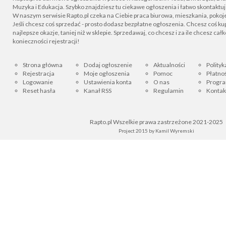
Muzyka i Edukacja. Szybko znajdziesz tu ciekawe ogłoszenia i łatwo skontaktu
W naszym serwisie Rapto.pl czeka na Ciebie praca biurowa, mieszkania, pokoje
Jeśli chcesz coś sprzedać - prosto dodasz bezpłatne ogłoszenia. Chcesz coś kupi
najlepsze okazje, taniej niż w sklepie. Sprzedawaj, co chcesz i za ile chcesz cał
konieczności rejestracji!
Strona główna
Dodaj ogłoszenie
Aktualności
Polityk
Rejestracja
Moje ogłoszenia
Pomoc
Płatnoś
Logowanie
Ustawienia konta
O nas
Progra
Reset hasła
Kanał RSS
Regulamin
Kontak
Rapto.pl Wszelkie prawa zastrzeżone 2021-2025
Project 2015 by
Kamil Wyremski