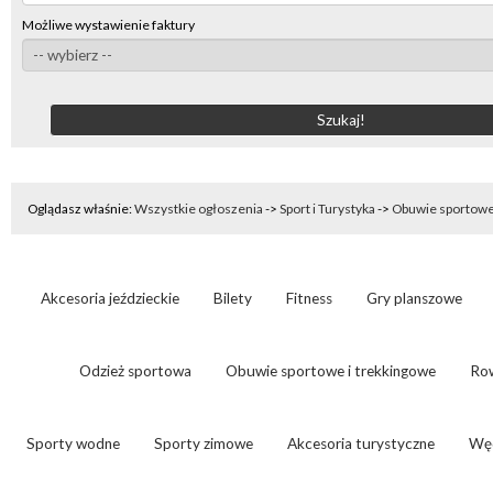
Możliwe wystawienie faktury
Oglądasz właśnie:
Wszystkie ogłoszenia
->
Sport i Turystyka
->
Obuwie sportowe
Akcesoria jeździeckie
Bilety
Fitness
Gry planszowe
Odzież sportowa
Obuwie sportowe i trekkingowe
Ro
Sporty wodne
Sporty zimowe
Akcesoria turystyczne
Wę