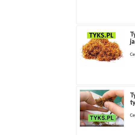
T
j
Ce
T
t
Ce