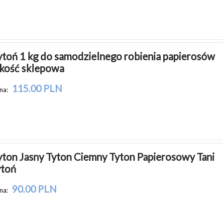
ytoń 1 kg do samodzielnego robienia papierosów 
akość sklepowa
115.00 PLN
na:
yton Jasny Tyton Ciemny Tyton Papierosowy Tani 
ytoń
90.00 PLN
na: