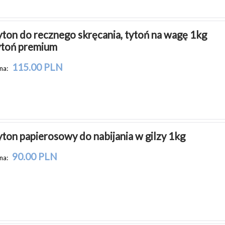
yton do recznego skręcania, tytoń na wagę 1kg 
ytoń premium
115.00 PLN
na:
yton papierosowy do nabijania w gilzy 1kg
90.00 PLN
na: