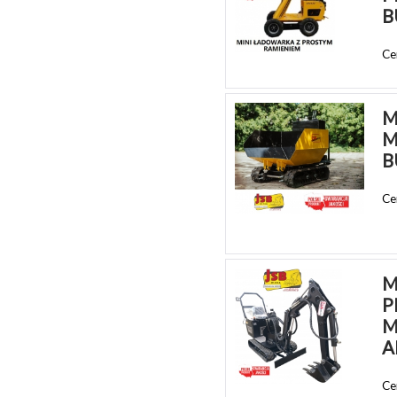
B
Ce
M
M
B
Ce
M
P
M
A
Ce