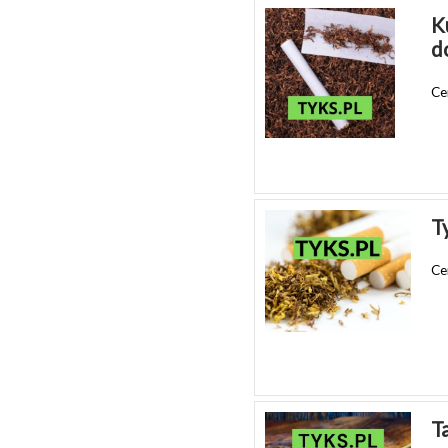
K
d
Ce
T
Ce
T