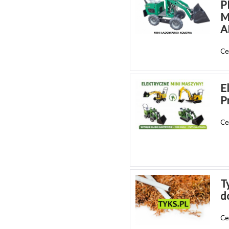
P
M
A
Ce
E
P
Ce
T
d
Ce