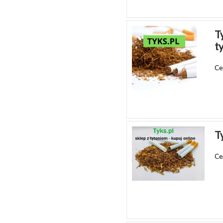
T
t
Ce
T
Ce