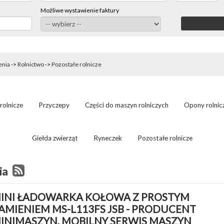
Możliwe wystawienie faktury
enia
->
Rolnictwo
->
Pozostałe rolnicze
rolnicze
Przyczepy
Części do maszyn rolniczych
Opony rolnic
Giełda zwierząt
Ryneczek
Pozostałe rolnicze
ia
INI ŁADOWARKA KOŁOWA Z PROSTYM 
AMIENIEM MS-L113FS JSB - PRODUCENT 
INIMASZYN, MOBILNY SERWIS MASZYN 