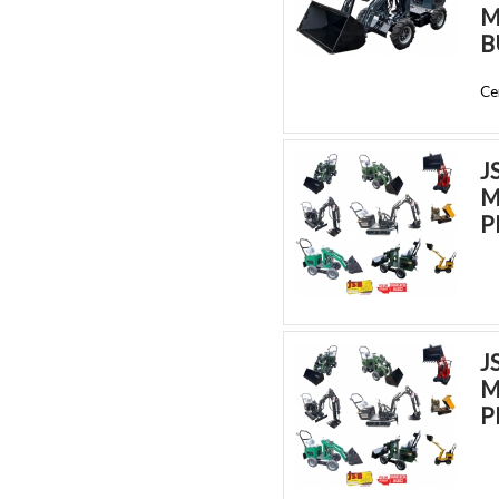
M
B
Ce
J
M
P
J
M
P