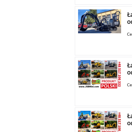
Ł
o
Ce
Ł
o
Ce
Ł
o