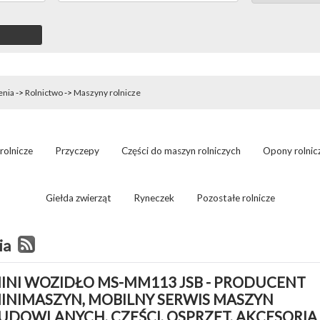
enia
->
Rolnictwo
->
Maszyny rolnicze
rolnicze
Przyczepy
Części do maszyn rolniczych
Opony rolnic
Giełda zwierząt
Ryneczek
Pozostałe rolnicze
ia
INI WOZIDŁO MS-MM113 JSB - PRODUCENT 
INIMASZYN, MOBILNY SERWIS MASZYN 
UDOWLANYCH, CZĘŚCI, OSPRZĘT, AKCESORIA