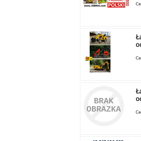
Ce
Ł
o
Ce
Ł
o
Ce