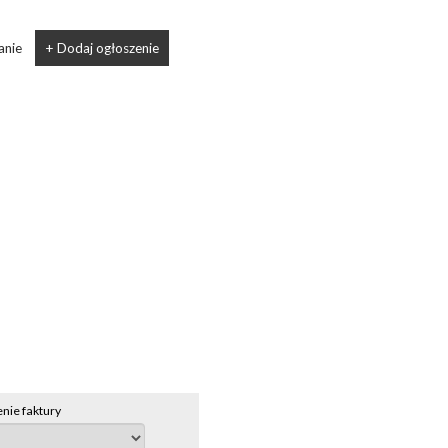
anie
+ Dodaj ogłoszenie
nie faktury