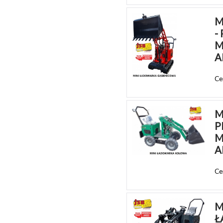
M
-
M
A
Ce
M
P
M
A
Ce
M
Ł