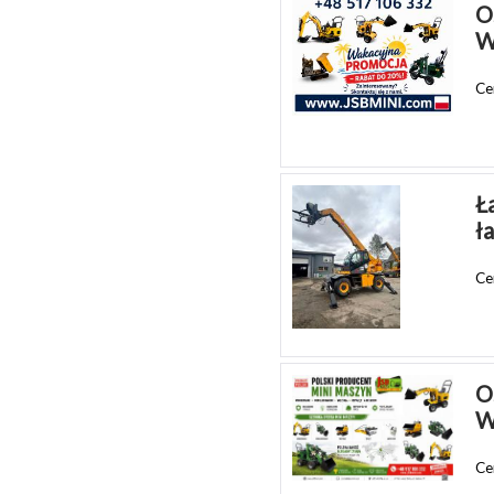
O
W
Ce
Ł
ł
Ce
O
W
Ce