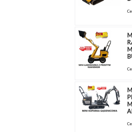
Ce
M
R
M
B
Ce
M
P
M
A
Ce