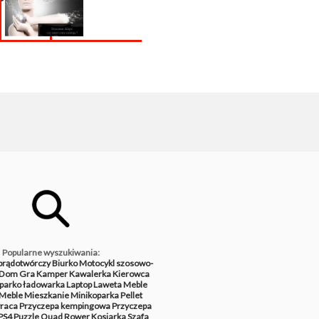
całej Po
Popularne wyszukiwania:
prądotwórczy
Biurko
Motocykl szosowo-
Dom
Gra
Kamper
Kawalerka
Kierowca
parko ładowarka
Laptop
Laweta
Meble
Meble
Mieszkanie
Minikoparka
Pellet
raca
Przyczepa kempingowa
Przyczepa
PS4
Puzzle
Quad
Rower
Kosiarka
Szafa