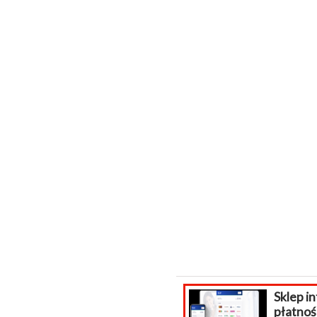
Sklep internetowy
O
płatności do
s