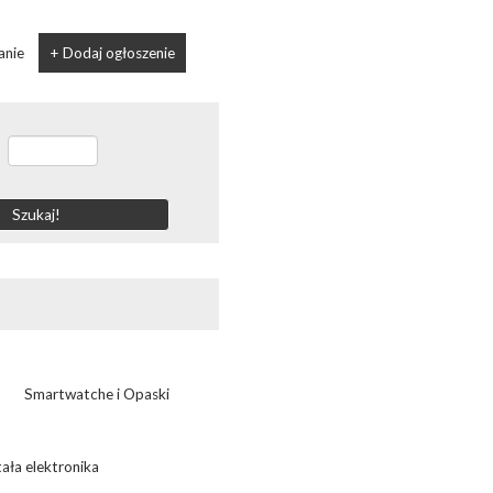
anie
+ Dodaj ogłoszenie
-
Smartwatche i Opaski
ała elektronika