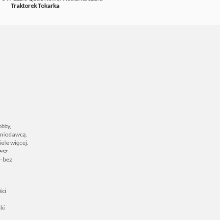
Traktorek
Tokarka
obby,
zeniodawcą.
ele więcej.
iesz
- bez
ści
ki