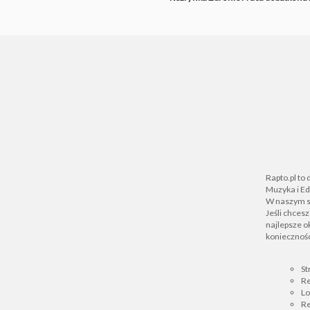
Rapto.pl to
Muzyka i Ed
W naszym se
Jeśli chces
najlepsze ok
koniecznośc
St
Re
L
Re