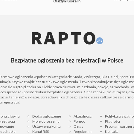
Olsztyn
Koszalin
Bezpłatne ogłoszenia bez rejestracji w Polsce
 darmowe ogłoszenia w polsce w kategoriach: Moda, Zwierzęta, Dla Dzieci, Sport i H
ukacja. Szybko znajdziesz tu ciekawe ogłoszenia i łatwo skontaktujesz się z ogłos
rwisie Rapto.pl czeka na Ciebie praca biurowa, mieszkania, pokoje, samochody i wi
z coś sprzedać - prosto dodasz bezpłatne ogłoszenia. Chcesz coś kupić - tutaj znajdz
azje, taniej niż w sklepie. Sprzedawaj, co chcesz i za ile chcesz całkowicie za darmo 
i rejestracji!
rona główna
Dodaj ogłoszenie
Aktualności
Polityka prywatno
jestracja
Moje ogłoszenia
Pomoc
Płatności
ogowanie
Ustawienia konta
O nas
Program partners
set hasła
Kanał RSS
Regulamin
Kontakt