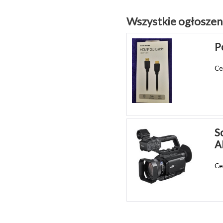
Wszystkie ogłoszen
P
Ce
S
A
Ce