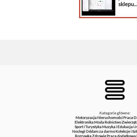
sklepu...
i
Kategorie główne:
Motoryzacja
Nieruchomości
Praca
D
Elektronika
Moda
Rolnictwo
Zwierzęt
Sport i Turystyka
Muzyka i Edukacja
Us
Noclegi
Oddam za darmo
Kolekcje i Sz
Rozrywka
Zdrowie
Praca dodatkowa