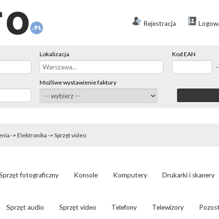
Rejestracja
Logow
Lokalizacja
Kod EAN
Możliwe wystawienie faktury
enia
->
Elektronika
->
Sprzęt video
Sprzęt fotograficzny
Konsole
Komputery
Drukarki i skanery
Sprzęt audio
Sprzęt video
Telefony
Telewizory
Pozost