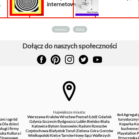
nternetowej...
wstecz
dalej
Dołącz do naszych społeczności
Największe miasta:
4x4
Agregat 
Warszawa
Kraków
Wrocław
Poznań
Łódź
Gdańsk
om i ogród
turystyczny
Gdynia
Szczecin
Bydgoszcz
Lublin
Bielsko-Biała
a
Dla dzieci
Koparka
Ko
Katowice
Bytom
Sosnowiec
Radom
Rzeszów
ługi i firmy
kuchenne
Częstochowa
Białystok
Toruń
Zielona Góra
Gorzów
tuka
Kultura i
Playstation
P
Wielkopolski
Kielce
Tarnów
Nowy Sącz
Wałbrzych
Finansowe
Przyczepka