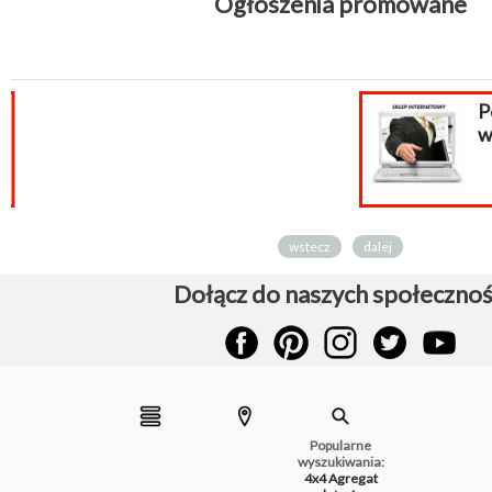
Ogłoszenia promowane
Pomoc PrestaShop,
wsparcie prestashop
wstecz
dalej
Dołącz do naszych społecznoś
Popularne
wyszukiwania:
4x4
Agregat