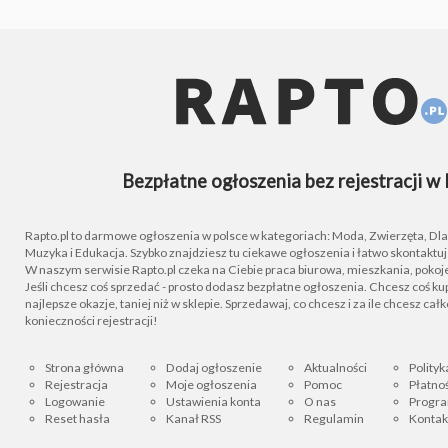
Bezpłatne ogłoszenia bez rejestracji w 
Rapto.pl to darmowe ogłoszenia w polsce w kategoriach: Moda, Zwierzęta, Dla D
Muzyka i Edukacja. Szybko znajdziesz tu ciekawe ogłoszenia i łatwo skontaktu
W naszym serwisie Rapto.pl czeka na Ciebie praca biurowa, mieszkania, pokoje
Jeśli chcesz coś sprzedać - prosto dodasz bezpłatne ogłoszenia. Chcesz coś kupi
najlepsze okazje, taniej niż w sklepie. Sprzedawaj, co chcesz i za ile chcesz cał
konieczności rejestracji!
Strona główna
Dodaj ogłoszenie
Aktualności
Polityk
Rejestracja
Moje ogłoszenia
Pomoc
Płatnoś
Logowanie
Ustawienia konta
O nas
Progra
Reset hasła
Kanał RSS
Regulamin
Kontak