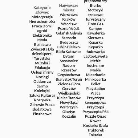
prądotwórczy
Największe
Biurko
Kategorie
miasta:
Motocykl
główne:
Warszawa
szosowo-
Motoryzacja
Kraków
turystyczny
Nieruchomości
Wrocław
Dom
Gra
Praca
Dom i
Poznań
Łódź
Kamper
ogród
Gdańsk
Gdynia
Kawalerka
Elektronika
Szczecin
Kierowca
Moda
Bydgoszcz
Koparka
Rolnictwo
Lublin
Bielsko-
Koparko
Zwierzęta
Dla
Biała
Katowice
ładowarka
dzieci
Sport i
Bytom
Laptop
Laweta
Turystyka
Sosnowiec
Meble
Muzyka i
Radom
kuchenne
Edukacja
Rzeszów
Meble
Usługi i firmy
Częstochowa
Mieszkanie
Noclegi
Białystok
Toruń
Minikoparka
Oddam za
Zielona Góra
Pellet
darmo
Gorzów
Playstation
Kolekcje i
Wielkopolski
Praca
Sztuka
Kultura i
Kielce
Tarnów
Przyczepa
Rozrywka
Nowy Sącz
kempingowa
Zdrowie
Praca
Wałbrzych
Przyczepa
dodatkowa
Olsztyn
Przyczepka
PS4
Finansowe
Koszalin
Puzzle
Quad
Rower
Kosiarka
Szafa
Traktorek
Tokarka