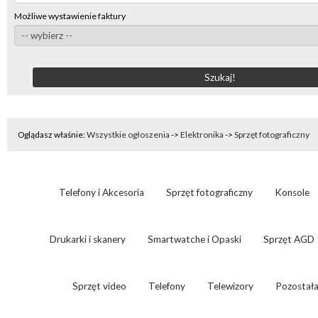
Możliwe wystawienie faktury
Oglądasz właśnie:
Wszystkie ogłoszenia
->
Elektronika
->
Sprzęt fotograficzny
Telefony i Akcesoria
Sprzęt fotograficzny
Konsole
Drukarki i skanery
Smartwatche i Opaski
Sprzęt AGD
Sprzęt video
Telefony
Telewizory
Pozostała