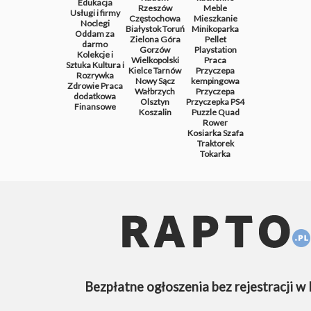
Edukacja
Rzeszów
Meble
Usługi i firmy
Częstochowa
Mieszkanie
Noclegi
Białystok
Toruń
Minikoparka
Oddam za
Zielona Góra
Pellet
darmo
Gorzów
Playstation
Kolekcje i
Wielkopolski
Praca
Sztuka
Kultura i
Kielce
Tarnów
Przyczepa
Rozrywka
Nowy Sącz
kempingowa
Zdrowie
Praca
Wałbrzych
Przyczepa
dodatkowa
Olsztyn
Przyczepka
PS4
Finansowe
Koszalin
Puzzle
Quad
Rower
Kosiarka
Szafa
Traktorek
Tokarka
Bezpłatne ogłoszenia bez rejestracji w 