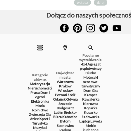
wstecz
dalej
Dołącz do naszych społecznoś
Popularne
wyszukiwania:
4x4
Agregat
prądotwórczy
Największe
Biurko
Kategorie
miasta:
Motocykl
główne:
Warszawa
szosowo-
Motoryzacja
Kraków
turystyczny
Nieruchomości
Wrocław
Dom
Gra
Praca
Dom i
Poznań
Łódź
Kamper
ogród
Gdańsk
Gdynia
Kawalerka
Elektronika
Szczecin
Kierowca
Moda
Bydgoszcz
Koparka
Rolnictwo
Lublin
Bielsko-
Koparko
Zwierzęta
Dla
Biała
Katowice
ładowarka
dzieci
Sport i
Bytom
Laptop
Laweta
Turystyka
Sosnowiec
Meble
Muzyka i
Radom
kuchenne