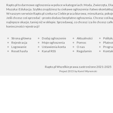
Rapto.pl to darmowe ogłoszenia w polsce w kategoriach: Moda, Zwierzęta, Dla D
Muzyka i Edukacja. Szybko znajdziesz tu ciekawe ogłoszenia i łatwo skontaktu
W naszym serwisie Rapto.pl czeka na Ciebie praca biurowa, mieszkania, pokoje
Jeśli chcesz coś sprzedać - prosto dodasz bezpłatne ogłoszenia. Chcesz coś kupi
najlepsze okazje, taniej niż w sklepie. Sprzedawaj, co chcesz i za ile chcesz cał
konieczności rejestracji!
Strona główna
Dodaj ogłoszenie
Aktualności
Polityk
Rejestracja
Moje ogłoszenia
Pomoc
Płatnoś
Logowanie
Ustawienia konta
O nas
Progra
Reset hasła
Kanał RSS
Regulamin
Kontak
Rapto.pl Wszelkie prawa zastrzeżone 2021-2025
Project 2015 by
Kamil Wyremski