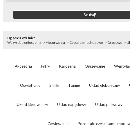
Oglądasz właśnie:
Wszystkie ogłoszenia
->
Motoryzacja
->
Części samochodowe
->
Osobowe
->
U
Akcesoria
Filtry
Karoseria
Ogrzewanie
Wentylac
Oświetlenie
Silniki
Tuning
Układ elektryczny
Układ kierowniczy
Układ napędowy
Układ paliwowy
Zawieszenie
Pozostałe części samochodo