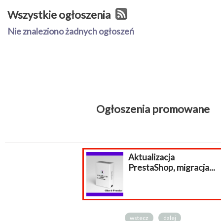
Wszystkie ogłoszenia
Nie znaleziono żadnych ogłoszeń
Ogłoszenia promowane
ktualizacja
restaShop, migracja...
wstecz
dalej