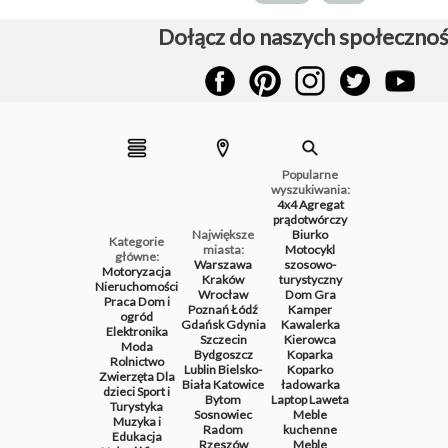
Dołącz do naszych społecznoś
Popularne
wyszukiwania:
4x4
Agregat
prądotwórczy
Największe
Biurko
Kategorie
miasta:
Motocykl
główne:
Warszawa
szosowo-
Motoryzacja
Kraków
turystyczny
Nieruchomości
Wrocław
Dom
Gra
Praca
Dom i
Poznań
Łódź
Kamper
ogród
Gdańsk
Gdynia
Kawalerka
Elektronika
Szczecin
Kierowca
Moda
Bydgoszcz
Koparka
Rolnictwo
Lublin
Bielsko-
Koparko
Zwierzęta
Dla
Biała
Katowice
ładowarka
dzieci
Sport i
Bytom
Laptop
Laweta
Turystyka
Sosnowiec
Meble
Muzyka i
Radom
kuchenne
Edukacja
Rzeszów
Meble