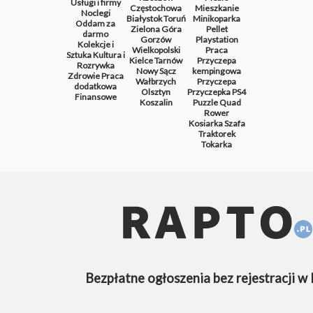
Usługi i firmy
Częstochowa
Mieszkanie
Noclegi
Białystok
Toruń
Minikoparka
Oddam za
Zielona Góra
Pellet
darmo
Gorzów
Playstation
Kolekcje i
Wielkopolski
Praca
Sztuka
Kultura i
Kielce
Tarnów
Przyczepa
Rozrywka
Nowy Sącz
kempingowa
Zdrowie
Praca
Wałbrzych
Przyczepa
dodatkowa
Olsztyn
Przyczepka
PS4
Finansowe
Koszalin
Puzzle
Quad
Rower
Kosiarka
Szafa
Traktorek
Tokarka
Bezpłatne ogłoszenia bez rejestracji w 