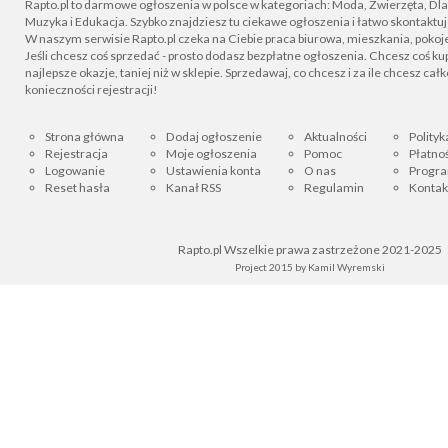
Rapto.pl to darmowe ogłoszenia w polsce w kategoriach: Moda, Zwierzęta, Dla D
Muzyka i Edukacja. Szybko znajdziesz tu ciekawe ogłoszenia i łatwo skontaktu
W naszym serwisie Rapto.pl czeka na Ciebie praca biurowa, mieszkania, pokoje
Jeśli chcesz coś sprzedać - prosto dodasz bezpłatne ogłoszenia. Chcesz coś kupi
najlepsze okazje, taniej niż w sklepie. Sprzedawaj, co chcesz i za ile chcesz cał
konieczności rejestracji!
Strona główna
Dodaj ogłoszenie
Aktualności
Polityk
Rejestracja
Moje ogłoszenia
Pomoc
Płatnoś
Logowanie
Ustawienia konta
O nas
Progra
Reset hasła
Kanał RSS
Regulamin
Kontak
Rapto.pl Wszelkie prawa zastrzeżone 2021-2025
Project 2015 by
Kamil Wyremski