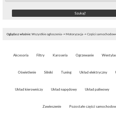
Oglądasz właśnie:
Wszystkie ogłoszenia
->
Motoryzacja
->
Części samochodow
Akcesoria
Filtry
Karoseria
Ogrzewanie
Wentylac
Oświetlenie
Silniki
Tuning
Układ elektryczny
Układ kierowniczy
Układ napędowy
Układ paliwowy
Zawieszenie
Pozostałe części samochodo