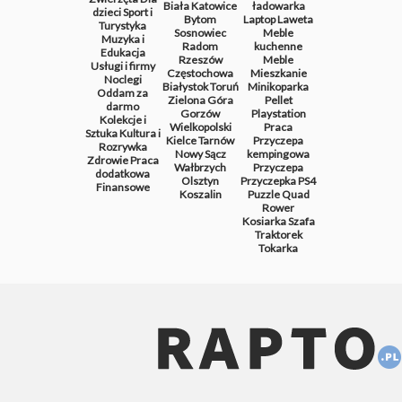
Biała
Katowice
ładowarka
dzieci
Sport i
Bytom
Laptop
Laweta
Turystyka
Sosnowiec
Meble
Muzyka i
Radom
kuchenne
Edukacja
Rzeszów
Meble
Usługi i firmy
Częstochowa
Mieszkanie
Noclegi
Białystok
Toruń
Minikoparka
Oddam za
Zielona Góra
Pellet
darmo
Gorzów
Playstation
Kolekcje i
Wielkopolski
Praca
Sztuka
Kultura i
Kielce
Tarnów
Przyczepa
Rozrywka
Nowy Sącz
kempingowa
Zdrowie
Praca
Wałbrzych
Przyczepa
dodatkowa
Olsztyn
Przyczepka
PS4
Finansowe
Koszalin
Puzzle
Quad
Rower
Kosiarka
Szafa
Traktorek
Tokarka