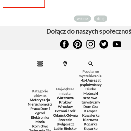
wstecz
dalej
Dołącz do naszych społecznoś
Popularne
wyszukiwania:
4x4
Agregat
prądotwórczy
Największe
Biurko
Kategorie
miasta:
Motocykl
główne:
Warszawa
szosowo-
Motoryzacja
Kraków
turystyczny
Nieruchomości
Wrocław
Dom
Gra
Praca
Dom i
Poznań
Łódź
Kamper
ogród
Gdańsk
Gdynia
Kawalerka
Elektronika
Szczecin
Kierowca
Moda
Bydgoszcz
Koparka
Rolnictwo
Lublin
Bielsko-
Koparko
Zwierzęta
Dla