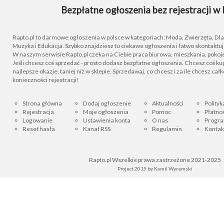
Bezpłatne ogłoszenia bez rejestracji w 
Rapto.pl to darmowe ogłoszenia w polsce w kategoriach: Moda, Zwierzęta, Dla D
Muzyka i Edukacja. Szybko znajdziesz tu ciekawe ogłoszenia i łatwo skontaktu
W naszym serwisie Rapto.pl czeka na Ciebie praca biurowa, mieszkania, pokoje
Jeśli chcesz coś sprzedać - prosto dodasz bezpłatne ogłoszenia. Chcesz coś kupi
najlepsze okazje, taniej niż w sklepie. Sprzedawaj, co chcesz i za ile chcesz cał
konieczności rejestracji!
Strona główna
Dodaj ogłoszenie
Aktualności
Polityk
Rejestracja
Moje ogłoszenia
Pomoc
Płatnoś
Logowanie
Ustawienia konta
O nas
Progra
Reset hasła
Kanał RSS
Regulamin
Kontak
Rapto.pl Wszelkie prawa zastrzeżone 2021-2025
Project 2015 by
Kamil Wyremski