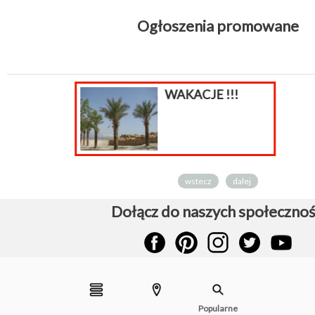
Ogłoszenia promowane
!!
wstecz
dalej
Dołącz do naszych społecznoś
Popularne