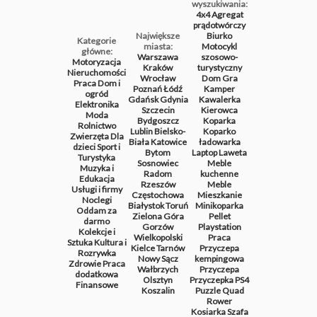
wyszukiwania:
4x4
Agregat
prądotwórczy
Największe
Biurko
Kategorie
miasta:
Motocykl
główne:
Warszawa
szosowo-
Motoryzacja
Kraków
turystyczny
Nieruchomości
Wrocław
Dom
Gra
Praca
Dom i
Poznań
Łódź
Kamper
ogród
Gdańsk
Gdynia
Kawalerka
Elektronika
Szczecin
Kierowca
Moda
Bydgoszcz
Koparka
Rolnictwo
Lublin
Bielsko-
Koparko
Zwierzęta
Dla
Biała
Katowice
ładowarka
dzieci
Sport i
Bytom
Laptop
Laweta
Turystyka
Sosnowiec
Meble
Muzyka i
Radom
kuchenne
Edukacja
Rzeszów
Meble
Usługi i firmy
Częstochowa
Mieszkanie
Noclegi
Białystok
Toruń
Minikoparka
Oddam za
Zielona Góra
Pellet
darmo
Gorzów
Playstation
Kolekcje i
Wielkopolski
Praca
Sztuka
Kultura i
Kielce
Tarnów
Przyczepa
Rozrywka
Nowy Sącz
kempingowa
Zdrowie
Praca
Wałbrzych
Przyczepa
dodatkowa
Olsztyn
Przyczepka
PS4
Finansowe
Koszalin
Puzzle
Quad
Rower
Kosiarka
Szafa