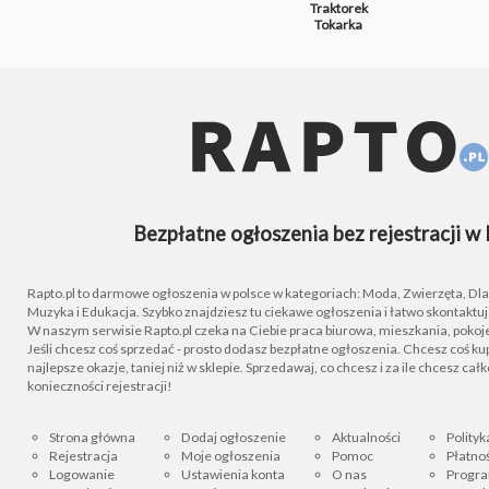
Traktorek
Tokarka
Bezpłatne ogłoszenia bez rejestracji w 
Rapto.pl to darmowe ogłoszenia w polsce w kategoriach: Moda, Zwierzęta, Dla D
Muzyka i Edukacja. Szybko znajdziesz tu ciekawe ogłoszenia i łatwo skontaktu
W naszym serwisie Rapto.pl czeka na Ciebie praca biurowa, mieszkania, pokoje
Jeśli chcesz coś sprzedać - prosto dodasz bezpłatne ogłoszenia. Chcesz coś kupi
najlepsze okazje, taniej niż w sklepie. Sprzedawaj, co chcesz i za ile chcesz cał
konieczności rejestracji!
Strona główna
Dodaj ogłoszenie
Aktualności
Polityk
Rejestracja
Moje ogłoszenia
Pomoc
Płatnoś
Logowanie
Ustawienia konta
O nas
Progra