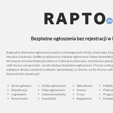
Bezpłatne ogłoszenia bez rejestracji w 
Rapto.pl to darmowe ogłoszenia w polsce w kategoriach: Moda, Zwierzęta, Dla D
Muzyka i Edukacja. Szybko znajdziesz tu ciekawe ogłoszenia i łatwo skontaktu
W naszym serwisie Rapto.pl czeka na Ciebie praca biurowa, mieszkania, pokoje
Jeśli chcesz coś sprzedać - prosto dodasz bezpłatne ogłoszenia. Chcesz coś kupi
najlepsze okazje, taniej niż w sklepie. Sprzedawaj, co chcesz i za ile chcesz cał
konieczności rejestracji!
Strona główna
Dodaj ogłoszenie
Aktualności
Polityk
Rejestracja
Moje ogłoszenia
Pomoc
Płatnoś
Logowanie
Ustawienia konta
O nas
Progra
Reset hasła
Kanał RSS
Regulamin
Kontak