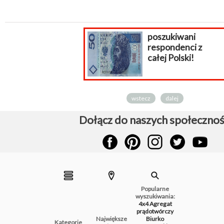
poszukiwani
respondenci z
całej Polski!
wstecz
dalej
Dołącz do naszych społecznoś
Popularne
wyszukiwania:
4x4
Agregat
prądotwórczy
Największe
Biurko
Kategorie