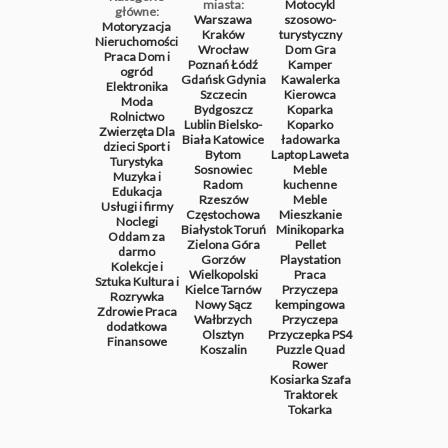
miasta:
Motocykl
główne:
Warszawa
szosowo-
Motoryzacja
Kraków
turystyczny
Nieruchomości
Wrocław
Dom
Gra
Praca
Dom i
Poznań
Łódź
Kamper
ogród
Gdańsk
Gdynia
Kawalerka
Elektronika
Szczecin
Kierowca
Moda
Bydgoszcz
Koparka
Rolnictwo
Lublin
Bielsko-
Koparko
Zwierzęta
Dla
Biała
Katowice
ładowarka
dzieci
Sport i
Bytom
Laptop
Laweta
Turystyka
Sosnowiec
Meble
Muzyka i
Radom
kuchenne
Edukacja
Rzeszów
Meble
Usługi i firmy
Częstochowa
Mieszkanie
Noclegi
Białystok
Toruń
Minikoparka
Oddam za
Zielona Góra
Pellet
darmo
Gorzów
Playstation
Kolekcje i
Wielkopolski
Praca
Sztuka
Kultura i
Kielce
Tarnów
Przyczepa
Rozrywka
Nowy Sącz
kempingowa
Zdrowie
Praca
Wałbrzych
Przyczepa
dodatkowa
Olsztyn
Przyczepka
PS4
Finansowe
Koszalin
Puzzle
Quad
Rower
Kosiarka
Szafa
Traktorek
Tokarka