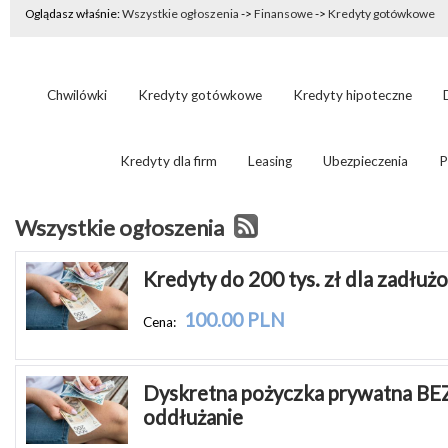
Oglądasz właśnie:
Wszystkie ogłoszenia
->
Finansowe
->
Kredyty gotówkowe
Chwilówki
Kredyty gotówkowe
Kredyty hipoteczne
Kredyty dla firm
Leasing
Ubezpieczenia
P
Wszystkie ogłoszenia
Kredyty do 200 tys. zł dla zadłuż
100.00 PLN
Cena:
Dyskretna pożyczka prywatna BEZ
oddłużanie