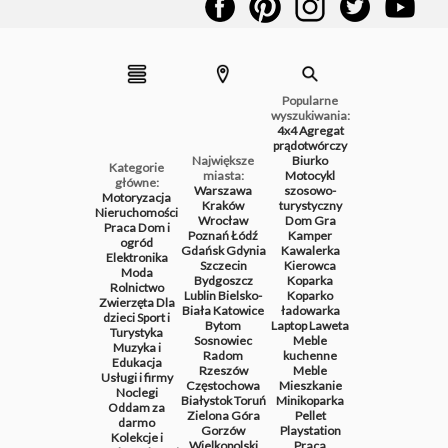
Popularne
wyszukiwania:
4x4
Agregat
prądotwórczy
Największe
Biurko
Kategorie
miasta:
Motocykl
główne:
Warszawa
szosowo-
Motoryzacja
Kraków
turystyczny
Nieruchomości
Wrocław
Dom
Gra
Praca
Dom i
Poznań
Łódź
Kamper
ogród
Gdańsk
Gdynia
Kawalerka
Elektronika
Szczecin
Kierowca
Moda
Bydgoszcz
Koparka
Rolnictwo
Lublin
Bielsko-
Koparko
Zwierzęta
Dla
Biała
Katowice
ładowarka
dzieci
Sport i
Bytom
Laptop
Laweta
Turystyka
Sosnowiec
Meble
Muzyka i
Radom
kuchenne
Edukacja
Rzeszów
Meble
Usługi i firmy
Częstochowa
Mieszkanie
Noclegi
Białystok
Toruń
Minikoparka
Oddam za
Zielona Góra
Pellet
darmo
Gorzów
Playstation
Kolekcje i
Wielkopolski
Praca