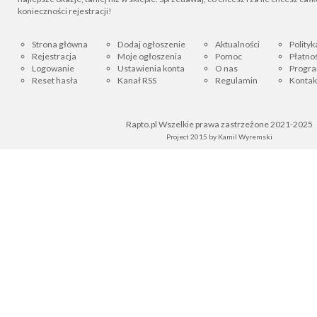
konieczności rejestracji!
Strona główna
Dodaj ogłoszenie
Aktualności
Polityk
Rejestracja
Moje ogłoszenia
Pomoc
Płatnoś
Logowanie
Ustawienia konta
O nas
Progra
Reset hasła
Kanał RSS
Regulamin
Kontak
Rapto.pl Wszelkie prawa zastrzeżone 2021-2025
Project 2015 by
Kamil Wyremski