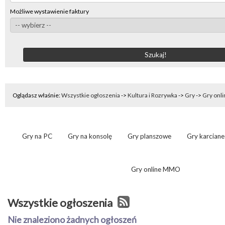
Możliwe wystawienie faktury
Oglądasz właśnie:
Wszystkie ogłoszenia
->
Kultura i Rozrywka
->
Gry
->
Gry onl
Gry na PC
Gry na konsolę
Gry planszowe
Gry karciane
Gry online MMO
Wszystkie ogłoszenia
Nie znaleziono żadnych ogłoszeń