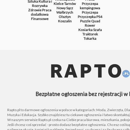
Sztuka
Kultura i
Kielce
Tarnów
Przyczepa
Rozrywka
Nowy Sącz
kempingowa
Zdrowie
Praca
Wałbrzych
Przyczepa
dodatkowa
Olsztyn
Przyczepka
PS4
Finansowe
Koszalin
Puzzle
Quad
Rower
Kosiarka
Szafa
Traktorek
Tokarka
Bezpłatne ogłoszenia bez rejestracji w 
Rapto.pl to darmowe ogłoszenia w polsce w kategoriach: Moda, Zwierzęta, Dla D
Muzyka i Edukacja. Szybko znajdziesz tu ciekawe ogłoszenia i łatwo skontaktu
W naszym serwisie Rapto.pl czeka na Ciebie praca biurowa, mieszkania, pokoje
Jeśli chcesz coś sprzedać - prosto dodasz bezpłatne ogłoszenia. Chcesz coś kupi
najlepsze okazje, taniej niż w sklepie. Sprzedawaj, co chcesz i za ile chcesz cał