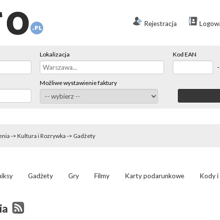
Rejestracja
Logow
Lokalizacja
Kod EAN
Możliwe wystawienie faktury
enia
->
Kultura i Rozrywka
->
Gadżety
miksy
Gadżety
Gry
Filmy
Karty podarunkowe
Kody i
ia