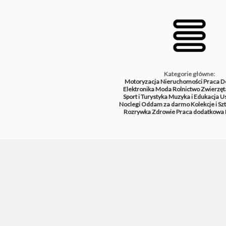
Kategorie główne:
Motoryzacja
Nieruchomości
Praca
D
Elektronika
Moda
Rolnictwo
Zwierzęt
Sport i Turystyka
Muzyka i Edukacja
Us
Noclegi
Oddam za darmo
Kolekcje i Sz
Rozrywka
Zdrowie
Praca dodatkowa