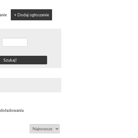
anie
+ Dodaj ogłoszenie
-
 doładowania