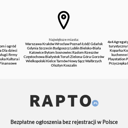
Największe miasta:
4x4
Agregat 
Warszawa
Kraków
Wrocław
Poznań
Łódź
Gdańsk
om i ogród
turystyczny
Gdynia
Szczecin
Bydgoszcz
Lublin
Bielsko-Biała
a
Dla dzieci
Koparka
Ko
Katowice
Bytom
Sosnowiec
Radom
Rzeszów
ługi i firmy
kuchenne
Częstochowa
Białystok
Toruń
Zielona Góra
Gorzów
tuka
Kultura i
Playstation
P
Wielkopolski
Kielce
Tarnów
Nowy Sącz
Wałbrzych
Finansowe
Przyczepka
Olsztyn
Koszalin
Bezpłatne ogłoszenia bez rejestracji w Polsce