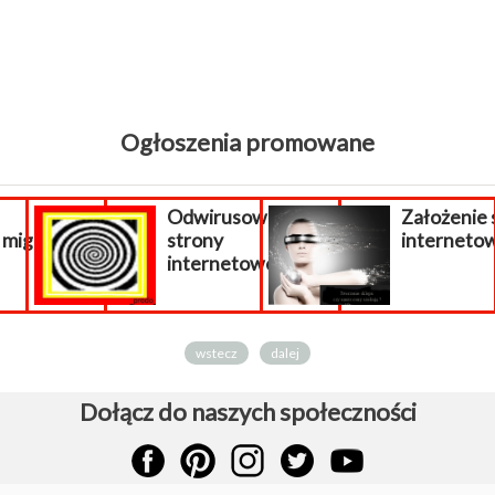
Ogłoszenia promowane
Odwirusowanie
Założenie sklepu
po
strony
internetowego.
re
internetowej...
cał
wstecz
dalej
Dołącz do naszych społeczności