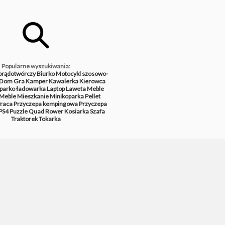
Popularne wyszukiwania:
prądotwórczy
Biurko
Motocykl szosowo-
Dom
Gra
Kamper
Kawalerka
Kierowca
parko ładowarka
Laptop
Laweta
Meble
Meble
Mieszkanie
Minikoparka
Pellet
raca
Przyczepa kempingowa
Przyczepa
PS4
Puzzle
Quad
Rower
Kosiarka
Szafa
Traktorek
Tokarka