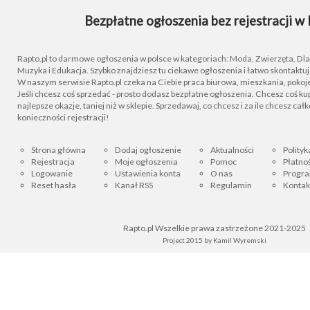
Bezpłatne ogłoszenia bez rejestracji w 
Rapto.pl to darmowe ogłoszenia w polsce w kategoriach: Moda, Zwierzęta, Dla D
Muzyka i Edukacja. Szybko znajdziesz tu ciekawe ogłoszenia i łatwo skontaktu
W naszym serwisie Rapto.pl czeka na Ciebie praca biurowa, mieszkania, pokoje
Jeśli chcesz coś sprzedać - prosto dodasz bezpłatne ogłoszenia. Chcesz coś kupi
najlepsze okazje, taniej niż w sklepie. Sprzedawaj, co chcesz i za ile chcesz cał
konieczności rejestracji!
Strona główna
Dodaj ogłoszenie
Aktualności
Polityk
Rejestracja
Moje ogłoszenia
Pomoc
Płatnoś
Logowanie
Ustawienia konta
O nas
Progra
Reset hasła
Kanał RSS
Regulamin
Kontak
Rapto.pl Wszelkie prawa zastrzeżone 2021-2025
Project 2015 by
Kamil Wyremski