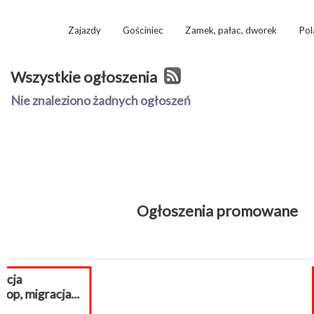
Zajazdy
Gościniec
Zamek, pałac, dworek
Pol
Wszystkie ogłoszenia
Nie znaleziono żadnych ogłoszeń
Ogłoszenia promowane
Pomoc PrestaS
wsparcie prest