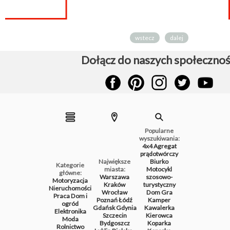
wstecz
dalej
Dołącz do naszych społecznoś
Popularne
wyszukiwania:
4x4
Agregat
prądotwórczy
Największe
Biurko
Kategorie
miasta:
Motocykl
główne:
Warszawa
szosowo-
Motoryzacja
Kraków
turystyczny
Nieruchomości
Wrocław
Dom
Gra
Praca
Dom i
Poznań
Łódź
Kamper
ogród
Gdańsk
Gdynia
Kawalerka
Elektronika
Szczecin
Kierowca
Moda
Bydgoszcz
Koparka
Rolnictwo