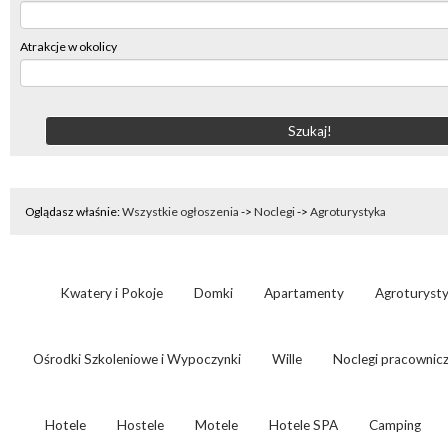
Atrakcje w okolicy
Oglądasz właśnie:
Wszystkie ogłoszenia
->
Noclegi
->
Agroturystyka
Kwatery i Pokoje
Domki
Apartamenty
Agroturyst
Ośrodki Szkoleniowe i Wypoczynki
Wille
Noclegi pracownic
Hotele
Hostele
Motele
Hotele SPA
Camping