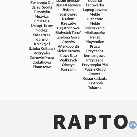
Lublin
Bielsko-
Koparko
Zwierzęta
Dla
Biała
Katowice
ładowarka
dzieci
Sport i
Bytom
Laptop
Laweta
Turystyka
Sosnowiec
Meble
Muzyka i
Radom
kuchenne
Edukacja
Rzeszów
Meble
Usługi i firmy
Częstochowa
Mieszkanie
Noclegi
Białystok
Toruń
Minikoparka
Oddam za
Zielona Góra
Pellet
darmo
Gorzów
Playstation
Kolekcje i
Wielkopolski
Praca
Sztuka
Kultura i
Kielce
Tarnów
Przyczepa
Rozrywka
Nowy Sącz
kempingowa
Zdrowie
Praca
Wałbrzych
Przyczepa
dodatkowa
Olsztyn
Przyczepka
PS4
Finansowe
Koszalin
Puzzle
Quad
Rower
Kosiarka
Szafa
Traktorek
Tokarka