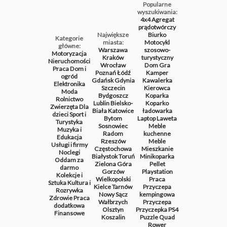
Popularne
wyszukiwania:
4x4
Agregat
prądotwórczy
Największe
Biurko
Kategorie
miasta:
Motocykl
główne:
Warszawa
szosowo-
Motoryzacja
Kraków
turystyczny
Nieruchomości
Wrocław
Dom
Gra
Praca
Dom i
Poznań
Łódź
Kamper
ogród
Gdańsk
Gdynia
Kawalerka
Elektronika
Szczecin
Kierowca
Moda
Bydgoszcz
Koparka
Rolnictwo
Lublin
Bielsko-
Koparko
Zwierzęta
Dla
Biała
Katowice
ładowarka
dzieci
Sport i
Bytom
Laptop
Laweta
Turystyka
Sosnowiec
Meble
Muzyka i
Radom
kuchenne
Edukacja
Rzeszów
Meble
Usługi i firmy
Częstochowa
Mieszkanie
Noclegi
Białystok
Toruń
Minikoparka
Oddam za
Zielona Góra
Pellet
darmo
Gorzów
Playstation
Kolekcje i
Wielkopolski
Praca
Sztuka
Kultura i
Kielce
Tarnów
Przyczepa
Rozrywka
Nowy Sącz
kempingowa
Zdrowie
Praca
Wałbrzych
Przyczepa
dodatkowa
Olsztyn
Przyczepka
PS4
Finansowe
Koszalin
Puzzle
Quad
Rower