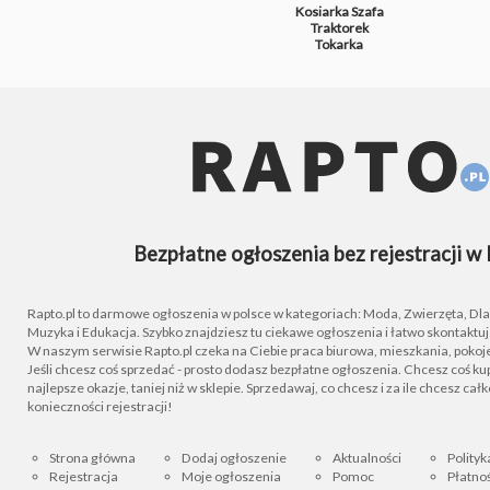
Kosiarka
Szafa
Traktorek
Tokarka
Bezpłatne ogłoszenia bez rejestracji w 
Rapto.pl to darmowe ogłoszenia w polsce w kategoriach: Moda, Zwierzęta, Dla D
Muzyka i Edukacja. Szybko znajdziesz tu ciekawe ogłoszenia i łatwo skontaktu
W naszym serwisie Rapto.pl czeka na Ciebie praca biurowa, mieszkania, pokoje
Jeśli chcesz coś sprzedać - prosto dodasz bezpłatne ogłoszenia. Chcesz coś kupi
najlepsze okazje, taniej niż w sklepie. Sprzedawaj, co chcesz i za ile chcesz cał
konieczności rejestracji!
Strona główna
Dodaj ogłoszenie
Aktualności
Polityk
Rejestracja
Moje ogłoszenia
Pomoc
Płatnoś