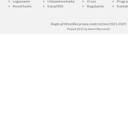
Logowanie
Ustawienia konta
O nas
Progra
Reset hasła
Kanał RSS
Regulamin
Kontak
Rapto.pl Wszelkie prawa zastrzeżone 2021-2025
Project 2015 by
Kamil Wyremski