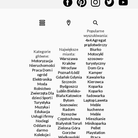
Popularne
wyszukiwania:
4x4
Agregat
prądotwórczy
Największe
Biurko
Kategorie
miasta:
Motocykl
główne:
Warszawa
szosowo-
Motoryzacja
Kraków
turystyczny
Nieruchomości
Wrocław
Dom
Gra
Praca
Dom i
Poznań
Łódź
Kamper
ogród
Gdańsk
Gdynia
Kawalerka
Elektronika
Szczecin
Kierowca
Moda
Bydgoszcz
Koparka
Rolnictwo
Lublin
Bielsko-
Koparko
Zwierzęta
Dla
Biała
Katowice
ładowarka
dzieci
Sport i
Bytom
Laptop
Laweta
Turystyka
Sosnowiec
Meble
Muzyka i
Radom
kuchenne
Edukacja
Rzeszów
Meble
Usługi i firmy
Częstochowa
Mieszkanie
Noclegi
Białystok
Toruń
Minikoparka
Oddam za
Zielona Góra
Pellet
darmo
Gorzów
Playstation
Kolekcje i
Wielkopolski
Praca