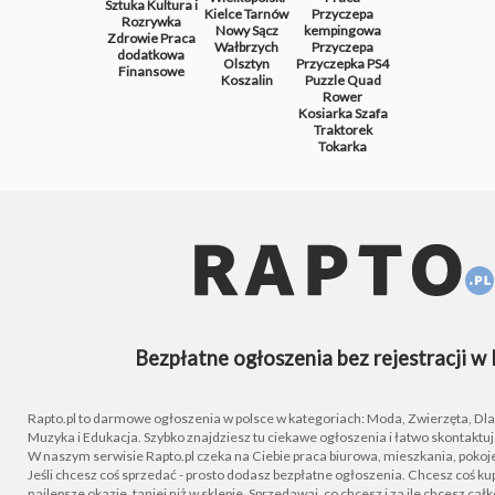
Sztuka
Kultura i
Kielce
Tarnów
Przyczepa
Rozrywka
Nowy Sącz
kempingowa
Zdrowie
Praca
Wałbrzych
Przyczepa
dodatkowa
Olsztyn
Przyczepka
PS4
Finansowe
Koszalin
Puzzle
Quad
Rower
Kosiarka
Szafa
Traktorek
Tokarka
Bezpłatne ogłoszenia bez rejestracji w 
Rapto.pl to darmowe ogłoszenia w polsce w kategoriach: Moda, Zwierzęta, Dla D
Muzyka i Edukacja. Szybko znajdziesz tu ciekawe ogłoszenia i łatwo skontaktu
W naszym serwisie Rapto.pl czeka na Ciebie praca biurowa, mieszkania, pokoje
Jeśli chcesz coś sprzedać - prosto dodasz bezpłatne ogłoszenia. Chcesz coś kupi
najlepsze okazje, taniej niż w sklepie. Sprzedawaj, co chcesz i za ile chcesz cał