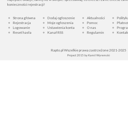
konieczności rejestracji!
Strona główna
Dodaj ogłoszenie
Aktualności
Polityk
Rejestracja
Moje ogłoszenia
Pomoc
Płatnoś
Logowanie
Ustawienia konta
O nas
Progra
Reset hasła
Kanał RSS
Regulamin
Kontak
Rapto.pl Wszelkie prawa zastrzeżone 2021-2025
Project 2015 by
Kamil Wyremski