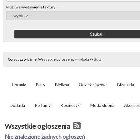
Możliwe wystawienie faktury
Oglądasz właśnie:
Wszystkie ogłoszenia
->
Moda
->
Buty
Ubrania
Buty
Bielizna
Odzież ciążowa
Biżuteria
Dodatki
Perfumy
Kosmetyki
Moda ślubna
Akcesori
Wszystkie ogłoszenia
Nie znaleziono żadnych ogłoszeń