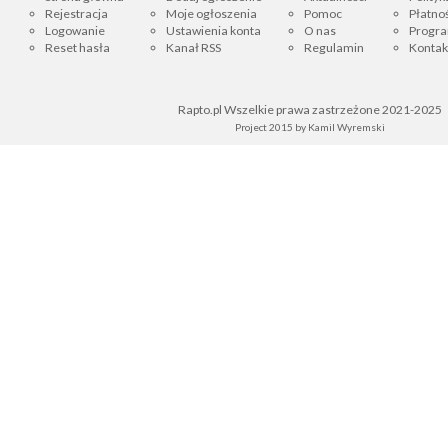
Rejestracja
Moje ogłoszenia
Pomoc
Płatnoś
Logowanie
Ustawienia konta
O nas
Progra
Reset hasła
Kanał RSS
Regulamin
Kontak
Rapto.pl Wszelkie prawa zastrzeżone 2021-2025
Project 2015 by
Kamil Wyremski