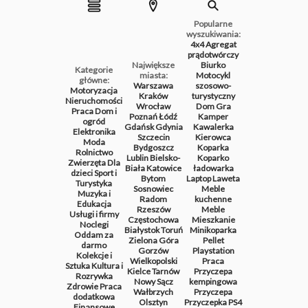
Popularne
wyszukiwania:
4x4
Agregat
prądotwórczy
Największe
Biurko
Kategorie
miasta:
Motocykl
główne:
Warszawa
szosowo-
Motoryzacja
Kraków
turystyczny
Nieruchomości
Wrocław
Dom
Gra
Praca
Dom i
Poznań
Łódź
Kamper
ogród
Gdańsk
Gdynia
Kawalerka
Elektronika
Szczecin
Kierowca
Moda
Bydgoszcz
Koparka
Rolnictwo
Lublin
Bielsko-
Koparko
Zwierzęta
Dla
Biała
Katowice
ładowarka
dzieci
Sport i
Bytom
Laptop
Laweta
Turystyka
Sosnowiec
Meble
Muzyka i
Radom
kuchenne
Edukacja
Rzeszów
Meble
Usługi i firmy
Częstochowa
Mieszkanie
Noclegi
Białystok
Toruń
Minikoparka
Oddam za
Zielona Góra
Pellet
darmo
Gorzów
Playstation
Kolekcje i
Wielkopolski
Praca
Sztuka
Kultura i
Kielce
Tarnów
Przyczepa
Rozrywka
Nowy Sącz
kempingowa
Zdrowie
Praca
Wałbrzych
Przyczepa
dodatkowa
Olsztyn
Przyczepka
PS4
Finansowe