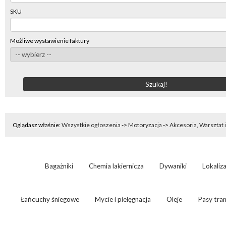
SKU
Możliwe wystawienie faktury
Oglądasz właśnie:
Wszystkie ogłoszenia
->
Motoryzacja
->
Akcesoria, Warsztat 
Bagażniki
Chemia lakiernicza
Dywaniki
Lokaliz
Łańcuchy śniegowe
Mycie i pielęgnacja
Oleje
Pasy tra