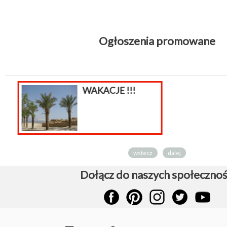
Ogłoszenia promowane
Skle
płat
skle
wstecz
dalej
Dołącz do naszych społecznoś