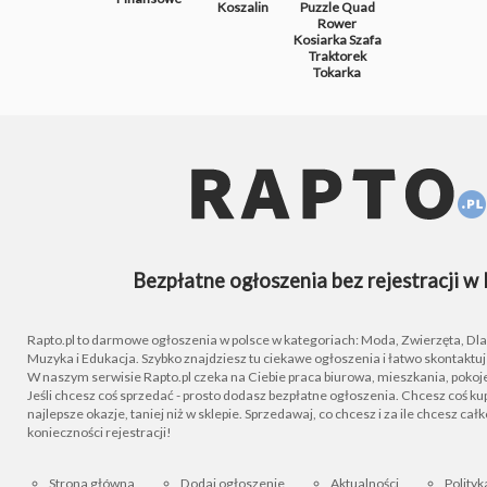
Koszalin
Puzzle
Quad
Rower
Kosiarka
Szafa
Traktorek
Tokarka
Bezpłatne ogłoszenia bez rejestracji w 
Rapto.pl to darmowe ogłoszenia w polsce w kategoriach: Moda, Zwierzęta, Dla D
Muzyka i Edukacja. Szybko znajdziesz tu ciekawe ogłoszenia i łatwo skontaktu
W naszym serwisie Rapto.pl czeka na Ciebie praca biurowa, mieszkania, pokoje
Jeśli chcesz coś sprzedać - prosto dodasz bezpłatne ogłoszenia. Chcesz coś kupi
najlepsze okazje, taniej niż w sklepie. Sprzedawaj, co chcesz i za ile chcesz cał
konieczności rejestracji!
Strona główna
Dodaj ogłoszenie
Aktualności
Polityk