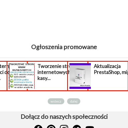
Ogłoszenia promowane
orzenie stron
Aktualizacja
Za
ternetowych
PrestaShop, migracja...
in
sy...
wstecz
dalej
Dołącz do naszych społeczności