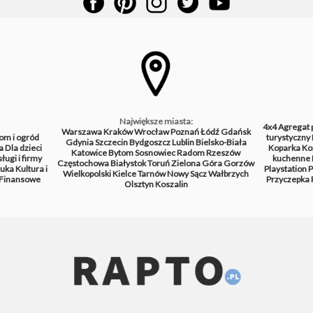
Największe miasta:
4x4
Agregat 
Warszawa
Kraków
Wrocław
Poznań
Łódź
Gdańsk
om i ogród
turystyczny
Gdynia
Szczecin
Bydgoszcz
Lublin
Bielsko-Biała
a
Dla dzieci
Koparka
Ko
Katowice
Bytom
Sosnowiec
Radom
Rzeszów
ługi i firmy
kuchenne
Częstochowa
Białystok
Toruń
Zielona Góra
Gorzów
tuka
Kultura i
Playstation
P
Wielkopolski
Kielce
Tarnów
Nowy Sącz
Wałbrzych
Finansowe
Przyczepka
Olsztyn
Koszalin