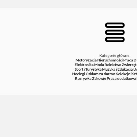
Kategorie główne:
Motoryzacja
Nieruchomości
Praca
D
Elektronika
Moda
Rolnictwo
Zwierzęt
Sport i Turystyka
Muzyka i Edukacja
Us
Noclegi
Oddam za darmo
Kolekcje i Sz
Rozrywka
Zdrowie
Praca dodatkowa