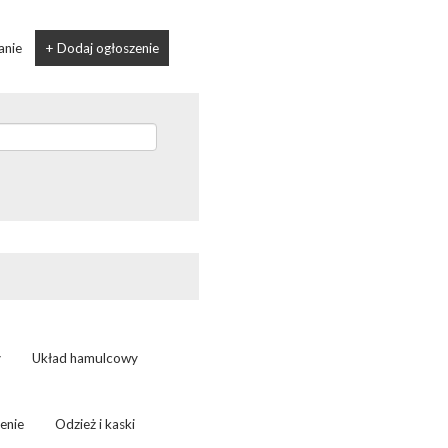
anie
+ Dodaj ogłoszenie
y
Układ hamulcowy
enie
Odzież i kaski