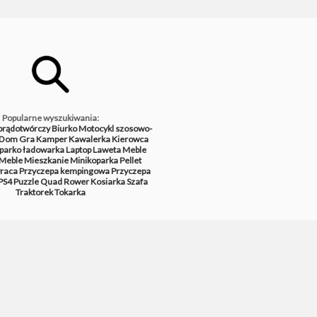
Popularne wyszukiwania:
prądotwórczy
Biurko
Motocykl szosowo-
Dom
Gra
Kamper
Kawalerka
Kierowca
parko ładowarka
Laptop
Laweta
Meble
Meble
Mieszkanie
Minikoparka
Pellet
raca
Przyczepa kempingowa
Przyczepa
PS4
Puzzle
Quad
Rower
Kosiarka
Szafa
Traktorek
Tokarka