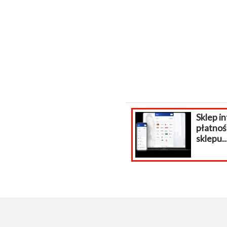
Sklep internetowy
Tw
płatności do
in
sklepu...
ka