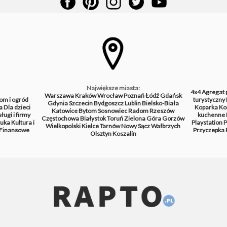
Największe miasta:
4x4
Agregat 
Warszawa
Kraków
Wrocław
Poznań
Łódź
Gdańsk
om i ogród
turystyczny
Gdynia
Szczecin
Bydgoszcz
Lublin
Bielsko-Biała
a
Dla dzieci
Koparka
Ko
Katowice
Bytom
Sosnowiec
Radom
Rzeszów
ługi i firmy
kuchenne
Częstochowa
Białystok
Toruń
Zielona Góra
Gorzów
tuka
Kultura i
Playstation
P
Wielkopolski
Kielce
Tarnów
Nowy Sącz
Wałbrzych
Finansowe
Przyczepka
Olsztyn
Koszalin