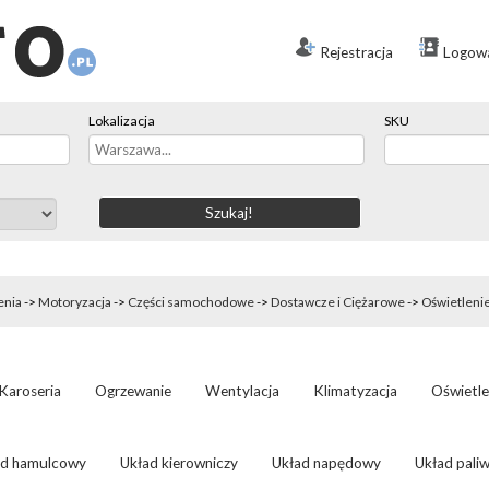
Rejestracja
Logow
Lokalizacja
SKU
enia
->
Motoryzacja
->
Części samochodowe
->
Dostawcze i Ciężarowe
->
Oświetleni
Karoseria
Ogrzewanie
Wentylacja
Klimatyzacja
Oświetle
ad hamulcowy
Układ kierowniczy
Układ napędowy
Układ pali