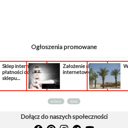
Ogłoszenia promowane
nternetowy
Założenie sklepu
WAKACJE 
ci do
internetowego.
.
wstecz
dalej
Dołącz do naszych społeczności