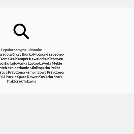
Popularne wyszukiwania:
prądotwórczy
Biurko
Motocykl szosowo-
Dom
Gra
Kamper
Kawalerka
Kierowca
parko ładowarka
Laptop
Laweta
Meble
Meble
Mieszkanie
Minikoparka
Pellet
raca
Przyczepa kempingowa
Przyczepa
PS4
Puzzle
Quad
Rower
Kosiarka
Szafa
Traktorek
Tokarka