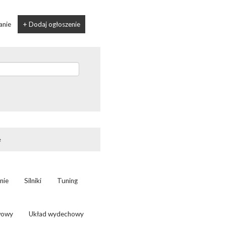
anie
+ Dodaj ogłoszenie
e
nie
Silniki
Tuning
wowy
Układ wydechowy