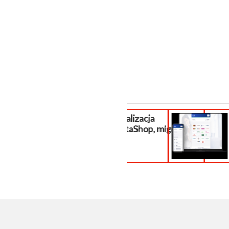
Aktualizacja
Sklep i
PrestaShop, migracja...
płatnoś
sklepu..