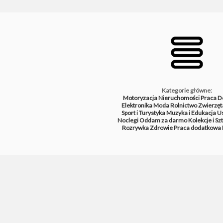
Kategorie główne:
Motoryzacja
Nieruchomości
Praca
D
Elektronika
Moda
Rolnictwo
Zwierzęt
Sport i Turystyka
Muzyka i Edukacja
Us
Noclegi
Oddam za darmo
Kolekcje i Sz
Rozrywka
Zdrowie
Praca dodatkowa