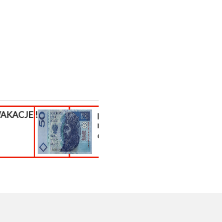
!!!
poszukiwani
Odwirusowan
respondenci z
strony
całej Polski!
internetowej..