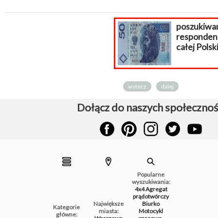
poszukiwani
respondenci z
całej Polski!
wstecz
dalej
Dołącz do naszych społecznoś
Popularne
wyszukiwania:
4x4
Agregat
prądotwórczy
Największe
Biurko
Kategorie
miasta:
Motocykl
główne: