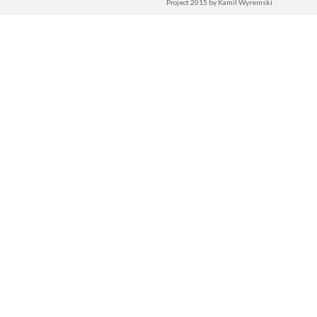
Project 2015 by
Kamil Wyremski