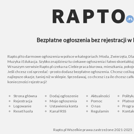
Bezpłatne ogłoszenia bez rejestracji w 
Rapto.pl to darmowe ogłoszenia w polsce w kategoriach: Moda, Zwierzęta, Dla D
Muzyka i Edukacja. Szybko znajdziesz tu ciekawe ogłoszenia i łatwo skontaktu
W naszym serwisie Rapto.pl czeka na Ciebie praca biurowa, mieszkania, pokoje
Jeśli chcesz coś sprzedać - prosto dodasz bezpłatne ogłoszenia. Chcesz coś kupi
najlepsze okazje, taniej niż w sklepie. Sprzedawaj, co chcesz i za ile chcesz cał
konieczności rejestracji!
Strona główna
Dodaj ogłoszenie
Aktualności
Polityk
Rejestracja
Moje ogłoszenia
Pomoc
Płatnoś
Logowanie
Ustawienia konta
O nas
Progra
Reset hasła
Kanał RSS
Regulamin
Kontak
Rapto.pl Wszelkie prawa zastrzeżone 2021-2025