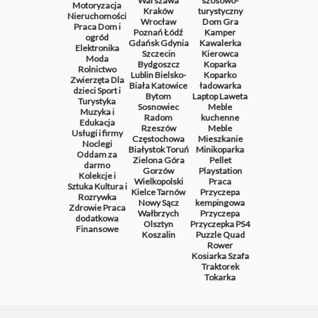
Warszawa
szosowo-
Motoryzacja
Kraków
turystyczny
Nieruchomości
Wrocław
Dom
Gra
Praca
Dom i
Poznań
Łódź
Kamper
ogród
Gdańsk
Gdynia
Kawalerka
Elektronika
Szczecin
Kierowca
Moda
Bydgoszcz
Koparka
Rolnictwo
Lublin
Bielsko-
Koparko
Zwierzęta
Dla
Biała
Katowice
ładowarka
dzieci
Sport i
Bytom
Laptop
Laweta
Turystyka
Sosnowiec
Meble
Muzyka i
Radom
kuchenne
Edukacja
Rzeszów
Meble
Usługi i firmy
Częstochowa
Mieszkanie
Noclegi
Białystok
Toruń
Minikoparka
Oddam za
Zielona Góra
Pellet
darmo
Gorzów
Playstation
Kolekcje i
Wielkopolski
Praca
Sztuka
Kultura i
Kielce
Tarnów
Przyczepa
Rozrywka
Nowy Sącz
kempingowa
Zdrowie
Praca
Wałbrzych
Przyczepa
dodatkowa
Olsztyn
Przyczepka
PS4
Finansowe
Koszalin
Puzzle
Quad
Rower
Kosiarka
Szafa
Traktorek
Tokarka