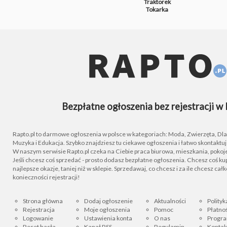
Traktorek
Tokarka
Bezpłatne ogłoszenia bez rejestracji w 
Rapto.pl to darmowe ogłoszenia w polsce w kategoriach: Moda, Zwierzęta, Dla D
Muzyka i Edukacja. Szybko znajdziesz tu ciekawe ogłoszenia i łatwo skontaktu
W naszym serwisie Rapto.pl czeka na Ciebie praca biurowa, mieszkania, pokoje
Jeśli chcesz coś sprzedać - prosto dodasz bezpłatne ogłoszenia. Chcesz coś kupi
najlepsze okazje, taniej niż w sklepie. Sprzedawaj, co chcesz i za ile chcesz cał
konieczności rejestracji!
Strona główna
Dodaj ogłoszenie
Aktualności
Polityk
Rejestracja
Moje ogłoszenia
Pomoc
Płatnoś
Logowanie
Ustawienia konta
O nas
Progra
Reset hasła
Kanał RSS
Regulamin
Kontak