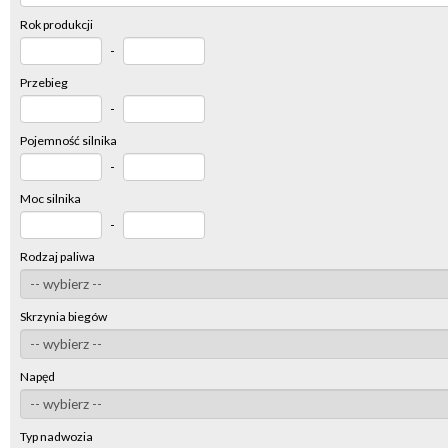
Rok produkcji
-
Przebieg
-
Pojemność silnika
-
Moc silnika
-
Rodzaj paliwa
Skrzynia biegów
Napęd
Typ nadwozia