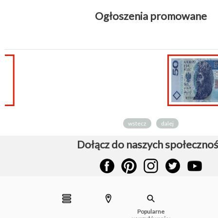
Ogłoszenia promowane
poszukiwani
respondenci z
całej Polski!
wstecz
dalej
Dołącz do naszych społecznoś
Popularne