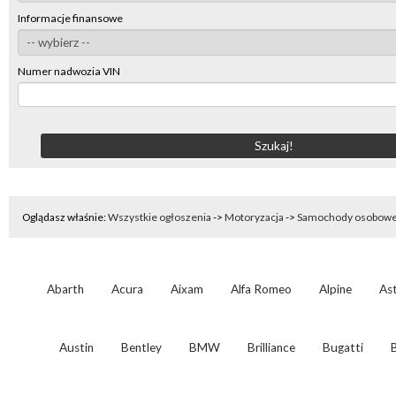
Informacje finansowe
Numer nadwozia VIN
Oglądasz właśnie:
Wszystkie ogłoszenia
->
Motoryzacja
->
Samochody osobow
Abarth
Acura
Aixam
Alfa Romeo
Alpine
As
Austin
Bentley
BMW
Brilliance
Bugatti