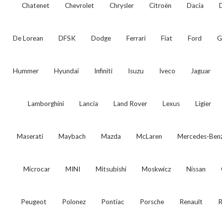
Chatenet
Chevrolet
Chrysler
Citroën
Dacia
De Lorean
DFSK
Dodge
Ferrari
Fiat
Ford
G
Hummer
Hyundai
Infiniti
Isuzu
Iveco
Jaguar
Lamborghini
Lancia
Land Rover
Lexus
Ligier
Maserati
Maybach
Mazda
McLaren
Mercedes-Ben
Microcar
MINI
Mitsubishi
Moskwicz
Nissan
Peugeot
Polonez
Pontiac
Porsche
Renault
R