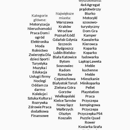
wyszukiwania:
4x4
Agregat
prądotwórczy
Największe
Biurko
Kategorie
miasta:
Motocykl
główne:
Warszawa
szosowo-
Motoryzacja
Kraków
turystyczny
Nieruchomości
Wrocław
Dom
Gra
Praca
Dom i
Poznań
Łódź
Kamper
ogród
Gdańsk
Gdynia
Kawalerka
Elektronika
Szczecin
Kierowca
Moda
Bydgoszcz
Koparka
Rolnictwo
Lublin
Bielsko-
Koparko
Zwierzęta
Dla
Biała
Katowice
ładowarka
dzieci
Sport i
Bytom
Laptop
Laweta
Turystyka
Sosnowiec
Meble
Muzyka i
Radom
kuchenne
Edukacja
Rzeszów
Meble
Usługi i firmy
Częstochowa
Mieszkanie
Noclegi
Białystok
Toruń
Minikoparka
Oddam za
Zielona Góra
Pellet
darmo
Gorzów
Playstation
Kolekcje i
Wielkopolski
Praca
Sztuka
Kultura i
Kielce
Tarnów
Przyczepa
Rozrywka
Nowy Sącz
kempingowa
Zdrowie
Praca
Wałbrzych
Przyczepa
dodatkowa
Olsztyn
Przyczepka
PS4
Finansowe
Koszalin
Puzzle
Quad
Rower
Kosiarka
Szafa