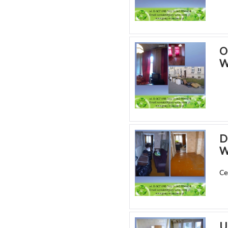
O
W
D
W
Ce
U