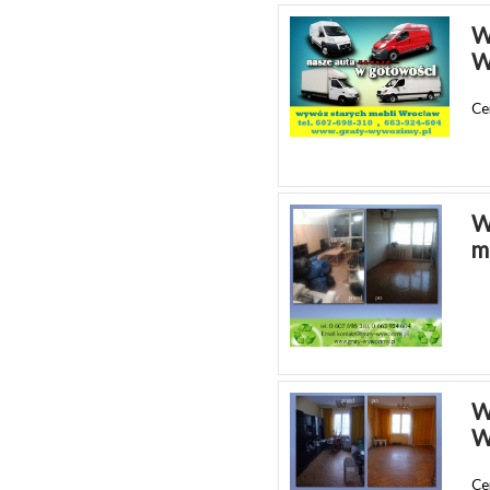
W
W
Ce
W
m
W
W
Ce