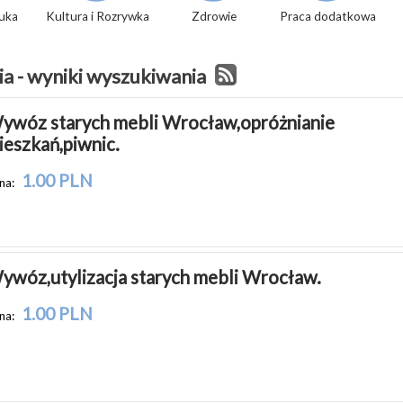
tuka
Kultura i Rozrywka
Zdrowie
Praca dodatkowa
a - wyniki wyszukiwania
ywóz starych mebli Wrocław,opróżnianie 
ieszkań,piwnic.
1.00 PLN
na:
ywóz,utylizacja starych mebli Wrocław.
1.00 PLN
na: