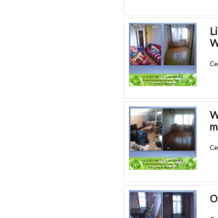
L
W
Ce
W
m
Ce
O