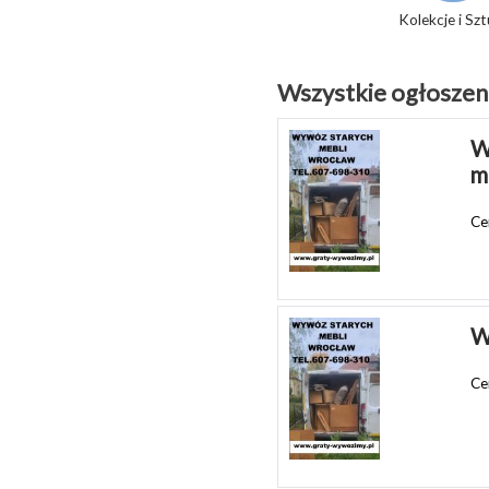
Kolekcje i Sz
Wszystkie ogłoszeni
W
m
Ce
W
Ce