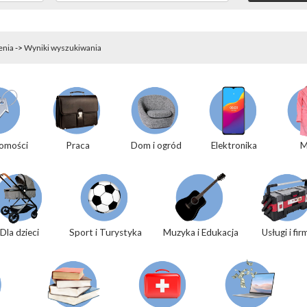
enia
->
Wyniki wyszukiwania
omości
Praca
Dom i ogród
Elektronika
M
Dla dzieci
Sport i Turystyka
Muzyka i Edukacja
Usługi i fir