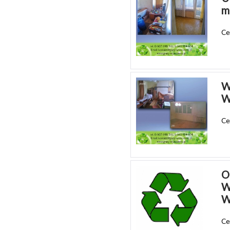
m
Ce
W
W
Ce
O
W
W
Ce