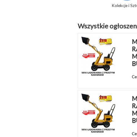
Kolekcje i Sz
Wszystkie ogłoszeni
M
R
M
B
Ce
M
R
M
B
Ce