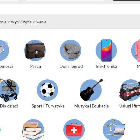
enia
->
Wyniki wyszukiwania
omości
Praca
Dom i ogród
Elektronika
M
Dla dzieci
Sport i Turystyka
Muzyka i Edukacja
Usługi i fir