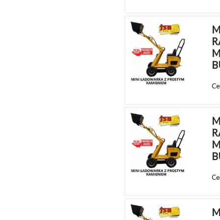
M
R
M
B
Ce
M
R
M
B
Ce
M