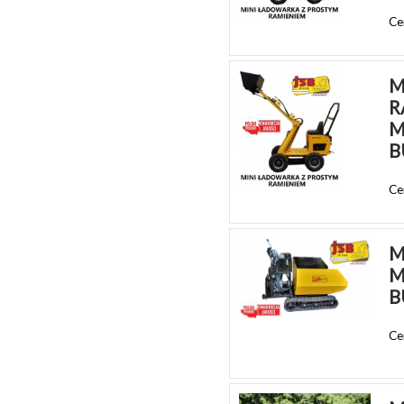
Ce
M
R
M
B
Ce
M
M
B
Ce