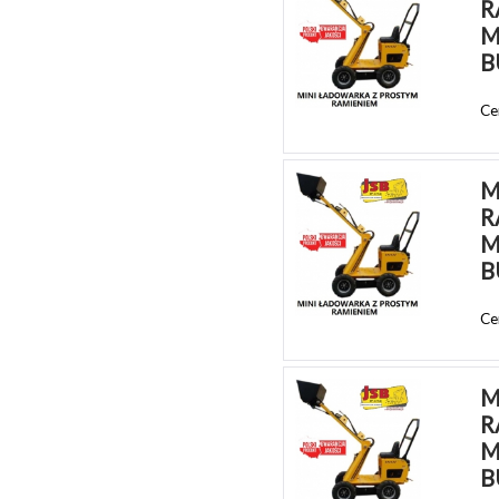
R
M
B
Ce
M
R
M
B
Ce
M
R
M
B