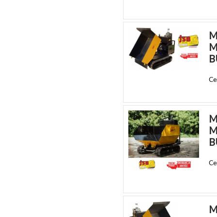
M
M
B
Ce
M
M
B
Ce
M