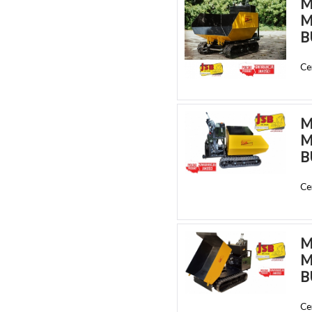
M
M
B
Ce
M
M
B
Ce
M
M
B
Ce