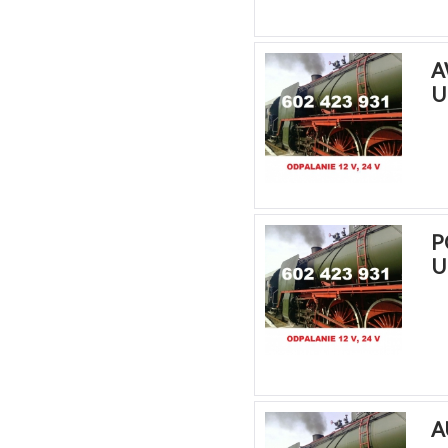
A
U
P
U
A