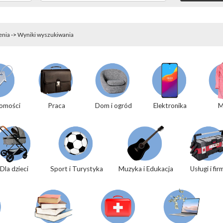
enia
->
Wyniki wyszukiwania
omości
Praca
Dom i ogród
Elektronika
M
Dla dzieci
Sport i Turystyka
Muzyka i Edukacja
Usługi i fir