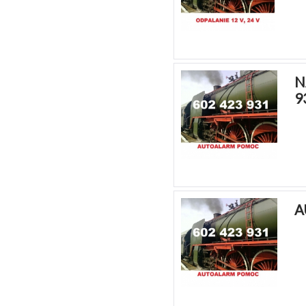
N
9
A