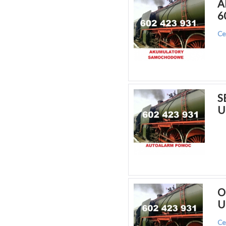
A
6
Ce
S
U
O
U
Ce