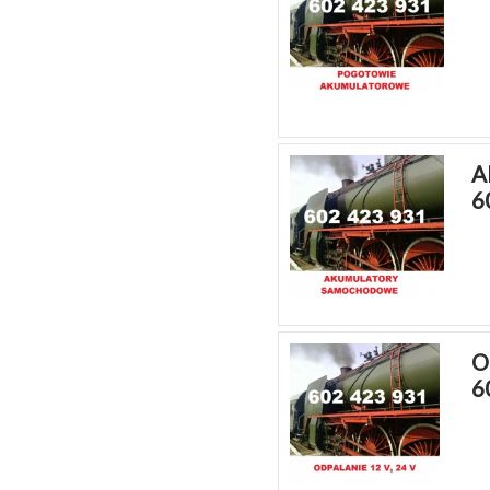
A
6
O
6