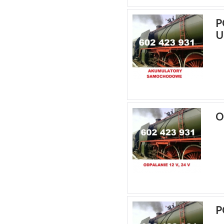
P
U
O
P